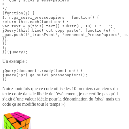
* jQuery suivi presse-papiers

*

*/

(function($) {

$.fn.ga_suivi_pressepapiers = function() {

return this.each(function() {

var text = $(this).text().substr(0, 10) + "...";

jQuery(this).bind('cut copy paste', function(e) {

_gaq.push(['_trackEvent', 'evenement_PressePapiers', e.
});

});

};

})(jQuery);
Un exemple :
jQuery(document).ready(function() {

jQuery("p").ga_suivi_pressepapiers();

});
Notez toutefois que ce code utilise les 10 premiers caractères du
texte copié dans le libellé de l’évènement, je ne certifie pas qu’il
s’agit d’une valeur idéale pour la dénomination du
label
, mais un
code ça se modifie tout le temps :-).