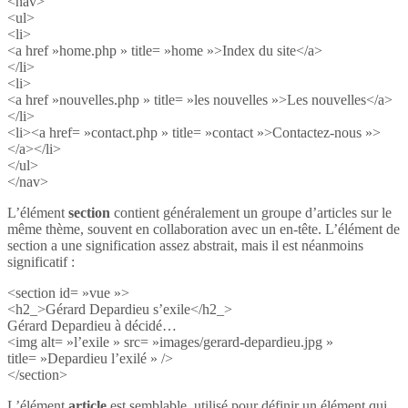
<nav>
<ul>
<li>
<a href »home.php » title= »home »>Index du site</a>
</li>
<li>
<a href »nouvelles.php » title= »les nouvelles »>Les nouvelles</a>
</li>
<li><a href= »contact.php » title= »contact »>Contactez-nous »>
</a></li>
</ul>
</nav>
L’élément
section
contient généralement un groupe d’articles sur le
même thème, souvent en collaboration avec un en-tête. L’élément de
section a une signification assez abstrait, mais il est néanmoins
significatif :
<section id= »vue »>
<h2_>Gérard Depardieu s’exile</h2_>
Gérard Depardieu à décidé…
<img alt= »l’exile » src= »images/gerard-depardieu.jpg »
title= »Depardieu l’exilé » />
</section>
L’élément
article
est semblable, utilisé pour définir un élément qui