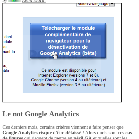
by
Rémi Morin
Le not Google Analytics
Ces derniers mois, certains critères viennent à faire penser que
Google Analytics
risque
d’être
délaissé
! Alors quels sont ces
cas
de figures
qui risquent de mettre en
péril
GA
et quelles sont les