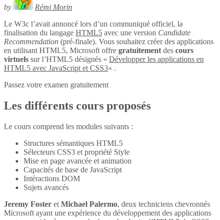
by
Rémi Morin
Le W3c l’avait annoncé lors d’un communiqué officiel, la
finalisation du langage
HTML5
avec une version
Candidate
Recommendation
(pré-finale). Vous souhaitez créer des applications
en utilisant HTML5, Microsoft offre
gratuitement
des
cours
virtuels
sur l’HTML5 désignés «
Développer les applications en
HTML5 avec JavaScript et CSS3
« .
Passez votre examen gratuitement
Les différents cours proposés
Le cours comprend les modules suivants :
Structures sémantiques HTML5
Sélecteurs CSS3 et propriété Style
Mise en page avancée et animation
Capacités de base de JavaScript
Intéractions DOM
Sujets avancés
Jeremy Foster
et
Michael Palermo
, deux techniciens chevronnés
Microsoft ayant une expérience du développement des applications