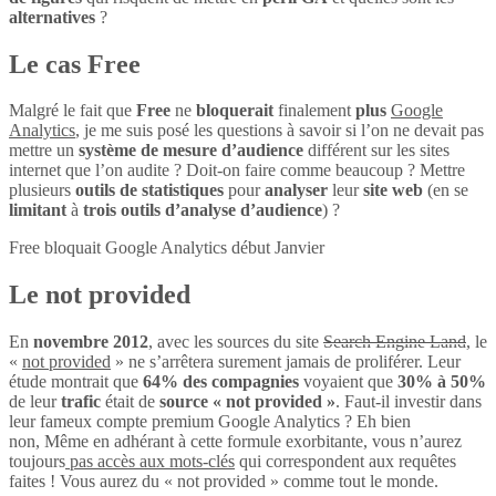
alternatives
?
Le cas Free
Malgré le fait que
Free
ne
bloquerait
finalement
plus
Google
Analytics
, je me suis posé les questions à savoir si l’on ne devait pas
mettre un
système de mesure d’audience
différent sur les sites
internet que l’on audite ? Doit-on faire comme beaucoup ? Mettre
plusieurs
outils de statistiques
pour
analyser
leur
site web
(en se
limitant
à
trois outils d’analyse d’audience
) ?
Free bloquait Google Analytics début Janvier
Le not provided
En
novembre 2012
, avec les sources du site
Search Engine Land
, le
«
not provided
» ne s’arrêtera surement jamais de proliférer. Leur
étude montrait que
64% des compagnies
voyaient que
30% à 50%
de leur
trafic
était de
source « not provided »
. Faut-il investir dans
leur fameux compte premium Google Analytics ? Eh bien
non, Même en adhérant à cette formule exorbitante, vous n’aurez
toujours
pas accès aux mots-clés
qui correspondent aux requêtes
faites ! Vous aurez du « not provided » comme tout le monde.