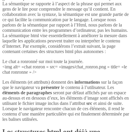
La sémantique se rapporte à l’aspect de la phrase qui permet aux
gens de le lire pour comprendre le message qu’il contient. En
collaboration avec la syntaxe, la sémantique est une grande partie de
ce qui facilite la communication par le langage. Lorsque nous
parlons de la sémantique par rapport à l’Html, nous parlons de la
communication entre les programmes d’ordinateur, pas les humains.
La sémantique html vise essentiellement à améliorer la mesure dans
laquelle les applications peuvent traiter ou interpréter le contenu
d’Internet. Par exemple, considérons l’extrait suivant, la page
contenant certaines des structures html plus autonomes :
Le chat a ronronné sur moi toute la journée.
<img alt= »chat ronron » src= »images/chat_ronron.png » title= »le
chat ronronne » />
Les éléments (et attributs) donnent des
informations
sur la façon
que le navigateur va
présenter
le contenu à l’utilisateur. Les
éléments de paragraphes
seront par défaut affichés par un espace
au-dessus et en dessous d’eux, les éléments d’image sont affichés en
utilisant le fichier image inclus dans l’attribut
src
et ainsi de suite.
Lorsque le navigateur rencontre chacun de ces éléments, il rend le
contenu d’une manière particulière qui est finalement déterminée par
les balises utilisées.
Les structures html ont déjà une