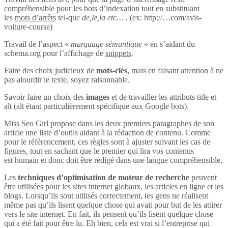
compréhensible pour les bots d’indexation tout en substituant
les
mots d’arrêts
tel-que
de,le,la etc… .
(ex: http://…com/avis-
voiture-course)
Travail de l’aspect «
marquage sémantique
» en s’aidant du
schema.org pour l’affichage de
snippets
.
Faire des choix judicieux de
mots-clés
, mais en faisant attention à ne
pas alourdir le texte, soyez raisonnable.
Savoir faire un choix des
images
et de travailler les attributs title et
alt (alt étant particulièrement spécifique aux Google bots).
Miss Seo Girl propose dans les deux premiers paragraphes de son
article une liste d’outils aidant à la rédaction de contenu. Comme
pour le référencement, ces règles sont à ajuster suivant les cas de
figures, tout en sachant que le premier qui lira vos contenus
est humain et donc doit être rédigé dans une langue compréhensible.
Les
techniques d’optimisation de moteur de recherche
peuvent
être utilisées pour les sites internet globaux, les articles en ligne et les
blogs. Lorsqu’ils sont utilisés correctement, les gens ne réalisent
même pas qu’ils lisent quelque chose qui avait pour but de les attirer
vers le site internet. En fait, ils pensent qu’ils lisent quelque chose
qui a été fait pour être lu. Eh bien, cela est vrai si l’entreprise qui