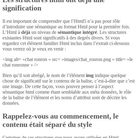
signification
Il est important de comprendre que l’Html5 n’a pas pour rôle
d’introduire une sémantique au format Html pour la première fois.
L’Html à
déjà
un niveau de
sémantique intégré
. Les structures
existantes Html sont significatifs à des degrés divers. Si vous
regardez cet élément familier Html inclus dans l’extrait ci-dessous
vous verrez où je veux en venir :
<img alt= »chat ronron » src= »images/chat_ronron.png » title= »le
chat ronronne » />
Bien qu’il soit abrégé, le nom de l’élément
img
indique quelque
chose de significatif sur le contenu de la balise, c’est-à-dire que c’est
une image. De cette façon, vous pouvez penser à l’aspect
sémantique html comme étant semblable aux méta données, le rôle
de la balise de l’élément et les noms d’attribut sont de décrire les
données.
Rappelez-vous au commencement, le
contenu était séparé du style
Certaines de ces structures que nous avons utilisées en Html