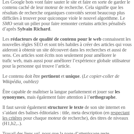
Les Google bots vont faire sauter le site et faire en sorte de garder le
contenu caché de leur moteur de recherche. Cela signifie que les
résultats de recherche organiques convoités seront beaucoup plus
difficiles à trouver pour quiconque viole le nouvel algorithme. Le
SMO
serait un pilier pour faire remonter certains articles pénalisés
d’après
Sylvain Richard
.
Les
rédacteurs de qualité de contenu pour le web
connaissent les
nouvelles règles SEO et sont très habiles à créer des articles qui vous
aideront à obtenir un site découvert dans les recherches et aussi de
sens. Ces articles sont écrits non seulement pour améliorer le
trafic web, mais aussi pour améliorer l’expérience globale utilisateur
pour la personne qui trouve l’article.
Le contenu doit être
pertinent
et
unique
. (
Le copier-coller de
Wikipédia, oubliez)
Être capable de maîtriser la langue parfaitement et jouer sur
les
synonymes
, mais également faire attention à l’
orthographe
.
Il faut savoir également
structurer le texte
de son site internet en
s’aidant des balises éditoriales : title, meta description (en
respectant
les critères
pour chaque moteur de recherche), des titres de niveaux
(H1,h2,..).
Travail des liens
url
, pour que la page d’atterrissage reste