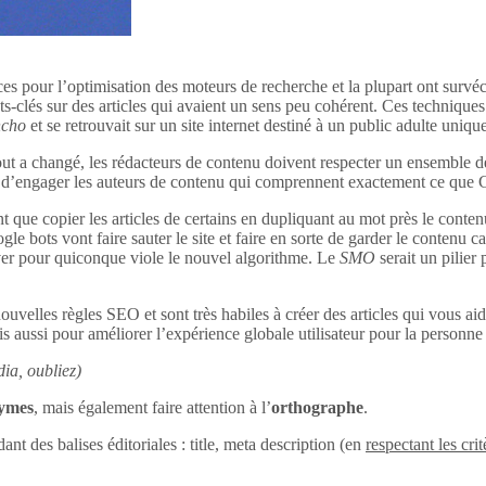
ces pour l’optimisation des moteurs de recherche et la plupart ont survéc
s-clés sur des articles qui avaient un sens peu cohérent. Ces techniques 
ncho
et se retrouvait sur un site internet destiné à un public adulte uniq
out a changé, les rédacteurs de contenu doivent respecter un ensemble d
tant d’engager les auteurs de contenu qui comprennent exactement ce que
 que copier les articles de certains en dupliquant au mot près le conten
le bots vont faire sauter le site et faire en sorte de garder le contenu c
uver pour quiconque viole le nouvel algorithme. Le
SMO
serait un pilier
ouvelles règles SEO et sont très habiles à créer des articles qui vous aid
s aussi pour améliorer l’expérience globale utilisateur pour la personne q
ia, oubliez)
nymes
, mais également faire attention à l’
orthographe
.
dant des balises éditoriales : title, meta description (en
respectant les crit