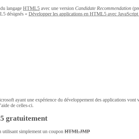
n du langage
HTML5
avec une version
Candidate Recommendation
(pré
L5 désignés «
Développer les applications en HTML5 avec JavaScript
icrosoft ayant une expérience du développement des applications vont 
aide de celles-ci.
l5 gratuitement
en utilisant simplement un coupon
HTMLJMP