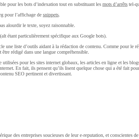
ble pour les bots d’indexation tout en substituant les
mots d’arrêts
tel-q
rg pour l’affichage de
snippets
.
pas alourdir le texte, soyez raisonnable.
alt (alt étant particulièrement spécifique aux Google bots).
 une liste d’outils aidant à la rédaction de contenu. Comme pour le réfé
it être rédigé dans une langue compréhensible.
 utilisées pour les sites internet globaux, les articles en ligne et les bl
internet. En fait, ils pensent qu’ils lisent quelque chose qui a été fait pour
ontenu SEO pertinent et divertissant.
érique des entreprises soucieuses de leur e-reputation, et conscientes d