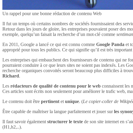
Un rappel pour une bonne rédaction de contenu Web
Il fut un temps où certains nombres de sociétés fournissaient des servi
Retour dans les jours de gloire, les entreprises pouvaient poser des mot
exemple, quelqu’un faisait la recherche d’un mot-clé comme
sentima
En 2011, Google a lancé ce qui est connu comme
Google Panda
et t
approprié pour tous les publics. Ce qui signifie qu’il est très impor
Les entreprises qui embauchent des fournisseurs de contenu qui ne font
pourraient conduire à ce que leurs sites ne soient pas indexés. Les Goog
recherche organiques convoités seront beaucoup plus difficiles à tro
Richard
.
Les
rédacteurs de qualité de contenu pour le web
connaissent les n
Ces articles sont écrits non seulement pour améliorer le trafic web, mai
Le contenu doit être
pertinent
et
unique
. (
Le copier-coller de Wikipéd
Être capable de maîtriser la langue parfaitement et jouer sur
les syno
Il faut savoir également
structurer le texte
de son site internet en s’ai
(H1,h2,..).