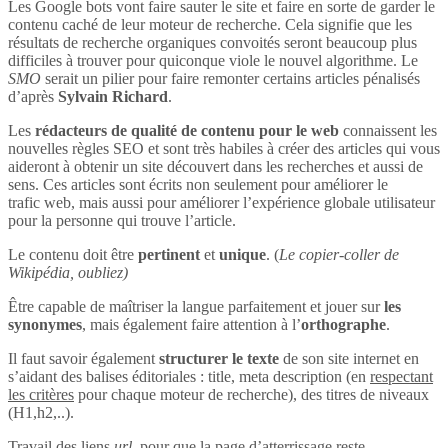
Les Google bots vont faire sauter le site et faire en sorte de garder le
contenu caché de leur moteur de recherche. Cela signifie que les
résultats de recherche organiques convoités seront beaucoup plus
difficiles à trouver pour quiconque viole le nouvel algorithme. Le
SMO
serait un pilier pour faire remonter certains articles pénalisés
d’après
Sylvain Richard
.
Les
rédacteurs de qualité de contenu pour le web
connaissent les
nouvelles règles SEO et sont très habiles à créer des articles qui vous
aideront à obtenir un site découvert dans les recherches et aussi de
sens. Ces articles sont écrits non seulement pour améliorer le
trafic web, mais aussi pour améliorer l’expérience globale utilisateur
pour la personne qui trouve l’article.
Le contenu doit être
pertinent
et
unique
. (
Le copier-coller de
Wikipédia, oubliez)
Être capable de maîtriser la langue parfaitement et jouer sur
les
synonymes
, mais également faire attention à l’
orthographe
.
Il faut savoir également
structurer le texte
de son site internet en
s’aidant des balises éditoriales : title, meta description (en
respectant
les critères
pour chaque moteur de recherche), des titres de niveaux
(H1,h2,..).
Travail des liens
url
, pour que la page d’atterrissage reste