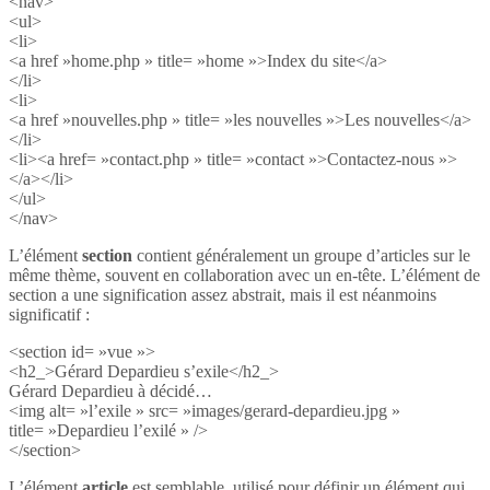
<nav>
<ul>
<li>
<a href »home.php » title= »home »>Index du site</a>
</li>
<li>
<a href »nouvelles.php » title= »les nouvelles »>Les nouvelles</a>
</li>
<li><a href= »contact.php » title= »contact »>Contactez-nous »>
</a></li>
</ul>
</nav>
L’élément
section
contient généralement un groupe d’articles sur le
même thème, souvent en collaboration avec un en-tête. L’élément de
section a une signification assez abstrait, mais il est néanmoins
significatif :
<section id= »vue »>
<h2_>Gérard Depardieu s’exile</h2_>
Gérard Depardieu à décidé…
<img alt= »l’exile » src= »images/gerard-depardieu.jpg »
title= »Depardieu l’exilé » />
</section>
L’élément
article
est semblable, utilisé pour définir un élément qui