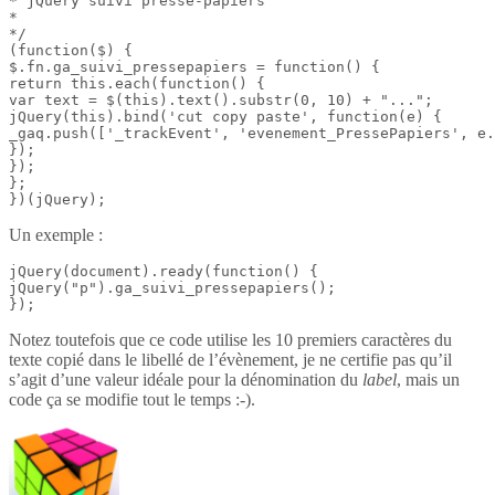
* jQuery suivi presse-papiers

*

*/

(function($) {

$.fn.ga_suivi_pressepapiers = function() {

return this.each(function() {

var text = $(this).text().substr(0, 10) + "...";

jQuery(this).bind('cut copy paste', function(e) {

_gaq.push(['_trackEvent', 'evenement_PressePapiers', e.
});

});

};

})(jQuery);
Un exemple :
jQuery(document).ready(function() {

jQuery("p").ga_suivi_pressepapiers();

});
Notez toutefois que ce code utilise les 10 premiers caractères du
texte copié dans le libellé de l’évènement, je ne certifie pas qu’il
s’agit d’une valeur idéale pour la dénomination du
label
, mais un
code ça se modifie tout le temps :-).