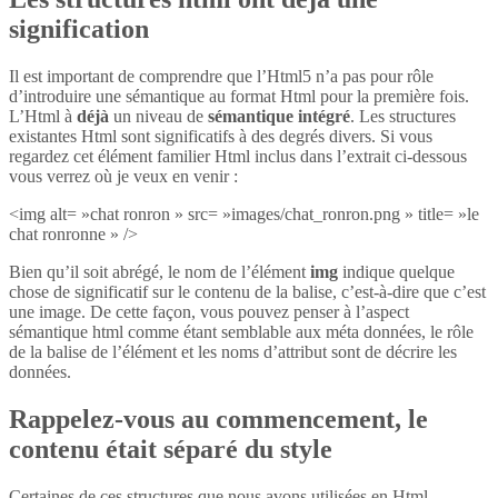
signification
Il est important de comprendre que l’Html5 n’a pas pour rôle
d’introduire une sémantique au format Html pour la première fois.
L’Html à
déjà
un niveau de
sémantique intégré
. Les structures
existantes Html sont significatifs à des degrés divers. Si vous
regardez cet élément familier Html inclus dans l’extrait ci-dessous
vous verrez où je veux en venir :
<img alt= »chat ronron » src= »images/chat_ronron.png » title= »le
chat ronronne » />
Bien qu’il soit abrégé, le nom de l’élément
img
indique quelque
chose de significatif sur le contenu de la balise, c’est-à-dire que c’est
une image. De cette façon, vous pouvez penser à l’aspect
sémantique html comme étant semblable aux méta données, le rôle
de la balise de l’élément et les noms d’attribut sont de décrire les
données.
Rappelez-vous au commencement, le
contenu était séparé du style
Certaines de ces structures que nous avons utilisées en Html