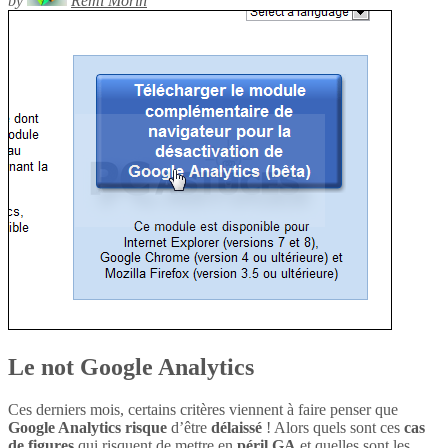
by
Rémi Morin
Le not Google Analytics
Ces derniers mois, certains critères viennent à faire penser que
Google Analytics
risque
d’être
délaissé
! Alors quels sont ces
cas
de figures
qui risquent de mettre en
péril
GA
et quelles sont les