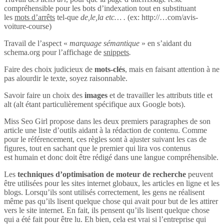
compréhensible pour les bots d’indexation tout en substituant
les
mots d’arrêts
tel-que
de,le,la etc… .
(ex: http://…com/avis-
voiture-course)
Travail de l’aspect «
marquage sémantique
» en s’aidant du
schema.org pour l’affichage de
snippets
.
Faire des choix judicieux de
mots-clés
, mais en faisant attention à ne
pas alourdir le texte, soyez raisonnable.
Savoir faire un choix des
images
et de travailler les attributs title et
alt (alt étant particulièrement spécifique aux Google bots).
Miss Seo Girl propose dans les deux premiers paragraphes de son
article une liste d’outils aidant à la rédaction de contenu. Comme
pour le référencement, ces règles sont à ajuster suivant les cas de
figures, tout en sachant que le premier qui lira vos contenus
est humain et donc doit être rédigé dans une langue compréhensible.
Les
techniques d’optimisation de moteur de recherche
peuvent
être utilisées pour les sites internet globaux, les articles en ligne et les
blogs. Lorsqu’ils sont utilisés correctement, les gens ne réalisent
même pas qu’ils lisent quelque chose qui avait pour but de les attirer
vers le site internet. En fait, ils pensent qu’ils lisent quelque chose
qui a été fait pour être lu. Eh bien, cela est vrai si l’entreprise qui