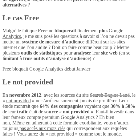
alternatives
?
Le cas Free
Malgré le fait que
Free
ne
bloquerait
finalement
plus
Google
Analytics
, je me suis posé les questions à savoir si l’on ne devait pas
mettre un
système de mesure d’audience
différent sur les sites
internet que l’on audite ? Doit-on faire comme beaucoup ? Mettre
plusieurs
outils de statistiques
pour
analyser
leur
site web
(en se
limitant
à
trois outils d’analyse d’audience
) ?
Free bloquait Google Analytics début Janvier
Le not provided
En
novembre 2012
, avec les sources du site
Search Engine Land
, le
«
not provided
» ne s’arrêtera surement jamais de proliférer. Leur
étude montrait que
64% des compagnies
voyaient que
30% à 50%
de leur
trafic
était de
source « not provided »
. Faut-il investir dans
leur fameux compte premium Google Analytics ? Eh bien
non, Même en adhérant à cette formule exorbitante, vous n’aurez
toujours
pas accès aux mots-clés
qui correspondent aux requêtes
faites ! Vous aurez du « not provided » comme tout le monde.