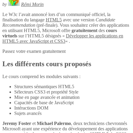
by
Rémi Morin
Le W3c l’avait annoncé lors d’un communiqué officiel, la
finalisation du langage
HTML5
avec une version
Candidate
Recommendation
(pré-finale). Vous souhaitez créer des applications
en utilisant HTML5, Microsoft offre
gratuitement
des
cours
virtuels
sur l’HTML5 désignés «
Développer les applications en
HTML5 avec JavaScript et CSS3
« .
Passez votre examen gratuitement
Les différents cours proposés
Le cours comprend les modules suivants :
Structures sémantiques HTML5
Sélecteurs CSS3 et propriété Style
Mise en page avancée et animation
Capacités de base de JavaScript
Intéractions DOM
Sujets avancés
Jeremy Foster
et
Michael Palermo
, deux techniciens chevronnés
Microsoft ayant une expérience du développement des applications