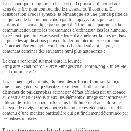
La sémantique se rapporte à l’aspect de la phrase qui permet aux
gens de le lire pour comprendre le message qu’il contient. En
collaboration avec la syntaxe, la sémantique est une grande partie de
ce qui facilite la communication par le langage. Lorsque nous
parlons de la sémantique par rapport à l’Html, nous parlons de la
communication entre les programmes d’ordinateur, pas les humains.
La sémantique html vise essentiellement à améliorer la mesure dans
laquelle les applications peuvent traiter ou interpréter le contenu
d’Internet. Par exemple, considérons l’extrait suivant, la page
contenant certaines des structures html plus autonomes :
Le chat a ronronné sur moi toute la journée.
<img alt= »chat ronron » src= »images/chat_ronron.png » title= »le
chat ronronne » />
Les éléments (et attributs) donnent des
informations
sur la façon
que le navigateur va
présenter
le contenu à l’utilisateur. Les
éléments de paragraphes
seront par défaut affichés par un espace
au-dessus et en dessous d’eux, les éléments d’image sont affichés en
utilisant le fichier image inclus dans l’attribut
src
et ainsi de suite.
Lorsque le navigateur rencontre chacun de ces éléments, il rend le
contenu d’une manière particulière qui est finalement déterminée par
les balises utilisées.
Les structures html ont déjà une