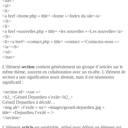
<nav>
<ul>
<li>
<a href »home.php » title= »home »>Index du site</a>
</li>
<li>
<a href »nouvelles.php » title= »les nouvelles »>Les nouvelles</a>
</li>
<li><a href= »contact.php » title= »contact »>Contactez-nous »>
</a></li>
</ul>
</nav>
L’élément
section
contient généralement un groupe d’articles sur le
même thème, souvent en collaboration avec un en-tête. L’élément de
section a une signification assez abstrait, mais il est néanmoins
significatif :
<section id= »vue »>
<h2_>Gérard Depardieu s’exile</h2_>
Gérard Depardieu à décidé…
<img alt= »l’exile » src= »images/gerard-depardieu.jpg »
title= »Depardieu l’exilé » />
</section>
L’élément
article
est semblable, utilisé pour définir un élément qui