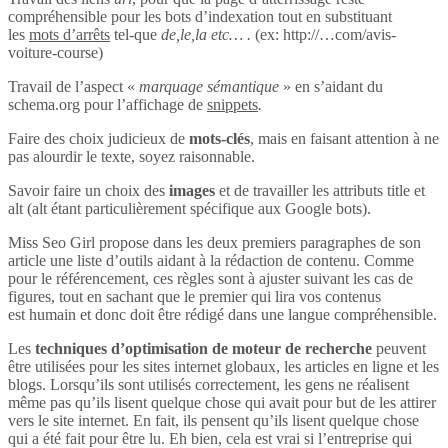
compréhensible pour les bots d’indexation tout en substituant
les
mots d’arrêts
tel-que
de,le,la etc… .
(ex: http://…com/avis-
voiture-course)
Travail de l’aspect «
marquage sémantique
» en s’aidant du
schema.org pour l’affichage de
snippets
.
Faire des choix judicieux de
mots-clés
, mais en faisant attention à ne
pas alourdir le texte, soyez raisonnable.
Savoir faire un choix des
images
et de travailler les attributs title et
alt (alt étant particulièrement spécifique aux Google bots).
Miss Seo Girl propose dans les deux premiers paragraphes de son
article une liste d’outils aidant à la rédaction de contenu. Comme
pour le référencement, ces règles sont à ajuster suivant les cas de
figures, tout en sachant que le premier qui lira vos contenus
est humain et donc doit être rédigé dans une langue compréhensible.
Les
techniques d’optimisation de moteur de recherche
peuvent
être utilisées pour les sites internet globaux, les articles en ligne et les
blogs. Lorsqu’ils sont utilisés correctement, les gens ne réalisent
même pas qu’ils lisent quelque chose qui avait pour but de les attirer
vers le site internet. En fait, ils pensent qu’ils lisent quelque chose
qui a été fait pour être lu. Eh bien, cela est vrai si l’entreprise qui