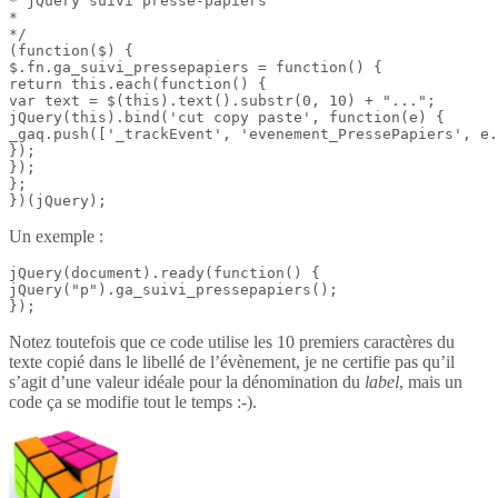
* jQuery suivi presse-papiers

*

*/

(function($) {

$.fn.ga_suivi_pressepapiers = function() {

return this.each(function() {

var text = $(this).text().substr(0, 10) + "...";

jQuery(this).bind('cut copy paste', function(e) {

_gaq.push(['_trackEvent', 'evenement_PressePapiers', e.
});

});

};

})(jQuery);
Un exemple :
jQuery(document).ready(function() {

jQuery("p").ga_suivi_pressepapiers();

});
Notez toutefois que ce code utilise les 10 premiers caractères du
texte copié dans le libellé de l’évènement, je ne certifie pas qu’il
s’agit d’une valeur idéale pour la dénomination du
label
, mais un
code ça se modifie tout le temps :-).