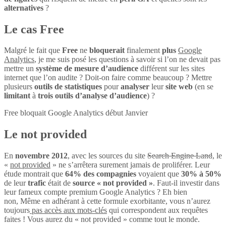
alternatives
?
Le cas Free
Malgré le fait que
Free
ne
bloquerait
finalement
plus
Google
Analytics
, je me suis posé les questions à savoir si l’on ne devait pas
mettre un
système de mesure d’audience
différent sur les sites
internet que l’on audite ? Doit-on faire comme beaucoup ? Mettre
plusieurs
outils de statistiques
pour
analyser
leur
site web
(en se
limitant
à
trois outils d’analyse d’audience
) ?
Free bloquait Google Analytics début Janvier
Le not provided
En
novembre 2012
, avec les sources du site
Search Engine Land
, le
«
not provided
» ne s’arrêtera surement jamais de proliférer. Leur
étude montrait que
64% des compagnies
voyaient que
30% à 50%
de leur
trafic
était de
source « not provided »
. Faut-il investir dans
leur fameux compte premium Google Analytics ? Eh bien
non, Même en adhérant à cette formule exorbitante, vous n’aurez
toujours
pas accès aux mots-clés
qui correspondent aux requêtes
faites ! Vous aurez du « not provided » comme tout le monde.