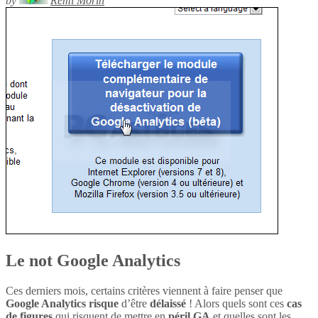
by
Rémi Morin
Le not Google Analytics
Ces derniers mois, certains critères viennent à faire penser que
Google Analytics
risque
d’être
délaissé
! Alors quels sont ces
cas
de figures
qui risquent de mettre en
péril
GA
et quelles sont les