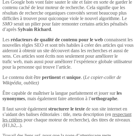
Les Google bots vont faire sauter le site et faire en sorte de garder le
contenu caché de leur moteur de recherche. Cela signifie que les
résultats de recherche organiques convoités seront beaucoup plus
difficiles à trouver pour quiconque viole le nouvel algorithme. Le
SMO
serait un pilier pour faire remonter certains articles pénalisés
d’après
Sylvain Richard
.
Les
rédacteurs de qualité de contenu pour le web
connaissent les
nouvelles règles SEO et sont très habiles à créer des articles qui vous
aideront à obtenir un site découvert dans les recherches et aussi de
sens. Ces articles sont écrits non seulement pour améliorer le
trafic web, mais aussi pour améliorer l’expérience globale utilisateur
pour la personne qui trouve l’article.
Le contenu doit être
pertinent
et
unique
. (
Le copier-coller de
Wikipédia, oubliez)
Être capable de maîtriser la langue parfaitement et jouer sur
les
synonymes
, mais également faire attention à l’
orthographe
.
Il faut savoir également
structurer le texte
de son site internet en
s’aidant des balises éditoriales : title, meta description (en
respectant
les critères
pour chaque moteur de recherche), des titres de niveaux
(H1,h2,..).
Travail des liens
url
, pour que la page d’atterrissage reste