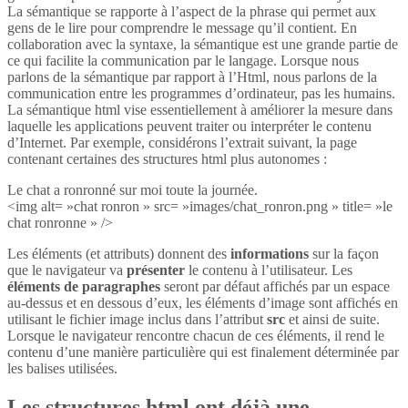
La sémantique se rapporte à l’aspect de la phrase qui permet aux
gens de le lire pour comprendre le message qu’il contient. En
collaboration avec la syntaxe, la sémantique est une grande partie de
ce qui facilite la communication par le langage. Lorsque nous
parlons de la sémantique par rapport à l’Html, nous parlons de la
communication entre les programmes d’ordinateur, pas les humains.
La sémantique html vise essentiellement à améliorer la mesure dans
laquelle les applications peuvent traiter ou interpréter le contenu
d’Internet. Par exemple, considérons l’extrait suivant, la page
contenant certaines des structures html plus autonomes :
Le chat a ronronné sur moi toute la journée.
<img alt= »chat ronron » src= »images/chat_ronron.png » title= »le
chat ronronne » />
Les éléments (et attributs) donnent des
informations
sur la façon
que le navigateur va
présenter
le contenu à l’utilisateur. Les
éléments de paragraphes
seront par défaut affichés par un espace
au-dessus et en dessous d’eux, les éléments d’image sont affichés en
utilisant le fichier image inclus dans l’attribut
src
et ainsi de suite.
Lorsque le navigateur rencontre chacun de ces éléments, il rend le
contenu d’une manière particulière qui est finalement déterminée par
les balises utilisées.
Les structures html ont déjà une