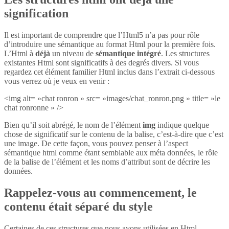
signification
Il est important de comprendre que l’Html5 n’a pas pour rôle
d’introduire une sémantique au format Html pour la première fois.
L’Html à
déjà
un niveau de
sémantique intégré
. Les structures
existantes Html sont significatifs à des degrés divers. Si vous
regardez cet élément familier Html inclus dans l’extrait ci-dessous
vous verrez où je veux en venir :
<img alt= »chat ronron » src= »images/chat_ronron.png » title= »le
chat ronronne » />
Bien qu’il soit abrégé, le nom de l’élément
img
indique quelque
chose de significatif sur le contenu de la balise, c’est-à-dire que c’est
une image. De cette façon, vous pouvez penser à l’aspect
sémantique html comme étant semblable aux méta données, le rôle
de la balise de l’élément et les noms d’attribut sont de décrire les
données.
Rappelez-vous au commencement, le
contenu était séparé du style
Certaines de ces structures que nous avons utilisées en Html