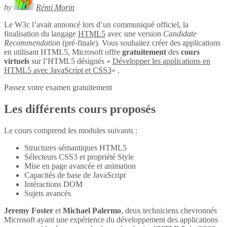
by
Rémi Morin
Le W3c l’avait annoncé lors d’un communiqué officiel, la
finalisation du langage
HTML5
avec une version
Candidate
Recommendation
(pré-finale). Vous souhaitez créer des applications
en utilisant HTML5, Microsoft offre
gratuitement
des
cours
virtuels
sur l’HTML5 désignés «
Développer les applications en
HTML5 avec JavaScript et CSS3
« .
Passez votre examen gratuitement
Les différents cours proposés
Le cours comprend les modules suivants :
Structures sémantiques HTML5
Sélecteurs CSS3 et propriété Style
Mise en page avancée et animation
Capacités de base de JavaScript
Intéractions DOM
Sujets avancés
Jeremy Foster
et
Michael Palermo
, deux techniciens chevronnés
Microsoft ayant une expérience du développement des applications