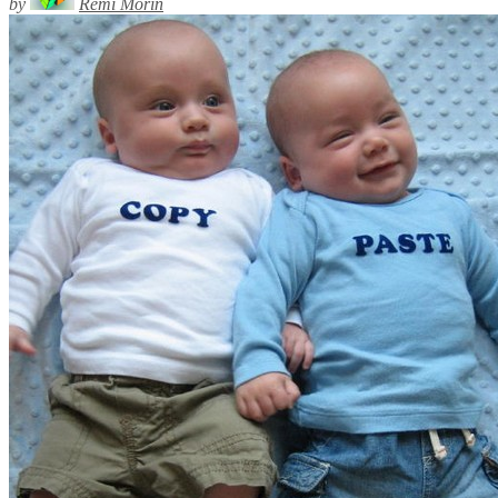
by
Rémi Morin