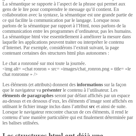
La sémantique se rapporte à l’aspect de la phrase qui permet aux
gens de le lire pour comprendre le message qu’il contient. En
collaboration avec la syntaxe, la sémantique est une grande partie de
ce qui facilite la communication par le langage. Lorsque nous
parlons de la sémantique par rapport à l’Html, nous parlons de la
communication entre les programmes d’ordinateur, pas les humains.
La sémantique html vise essentiellement à améliorer la mesure dans
laquelle les applications peuvent traiter ou interpréter le contenu
d’Internet. Par exemple, considérons l’extrait suivant, la page
contenant certaines des structures html plus autonomes :
Le chat a ronronné sur moi toute la journée.
<img alt= »chat ronron » src= »images/chat_ronron.png » title= »le
chat ronronne » />
Les éléments (et attributs) donnent des
informations
sur la façon
que le navigateur va
présenter
le contenu à l’utilisateur. Les
éléments de paragraphes
seront par défaut affichés par un espace
au-dessus et en dessous d’eux, les éléments d’image sont affichés en
utilisant le fichier image inclus dans l’attribut
src
et ainsi de suite.
Lorsque le navigateur rencontre chacun de ces éléments, il rend le
contenu d’une manière particulière qui est finalement déterminée par
les balises utilisées.
Les structures html ont déjà une