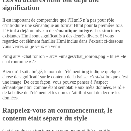
signification
Il est important de comprendre que l’Html5 n’a pas pour rôle
d’introduire une sémantique au format Html pour la première fois.
L’Html à
déjà
un niveau de
sémantique intégré
. Les structures
existantes Html sont significatifs à des degrés divers. Si vous
regardez cet élément familier Html inclus dans l’extrait ci-dessous
vous verrez où je veux en venir :
<img alt= »chat ronron » src= »images/chat_ronron.png » title= »le
chat ronronne » />
Bien qu’il soit abrégé, le nom de l’élément
img
indique quelque
chose de significatif sur le contenu de la balise, c’est-à-dire que c’est
une image. De cette façon, vous pouvez penser à l’aspect
sémantique html comme étant semblable aux méta données, le rôle
de la balise de l’élément et les noms d’attribut sont de décrire les
données.
Rappelez-vous au commencement, le
contenu était séparé du style
Certaines de ces structures que nous avons utilisées en Html