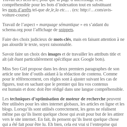
compréhensible pour les bots d’indexation tout en substituant
les
mots d’arrêts
tel-que
de,le,la etc… .
(ex: http://…com/avis-
voiture-course)
Travail de l’aspect «
marquage sémantique
» en s’aidant du
schema.org pour l’affichage de
snippets
.
Faire des choix judicieux de
mots-clés
, mais en faisant attention à ne
pas alourdir le texte, soyez raisonnable.
Savoir faire un choix des
images
et de travailler les attributs title et
alt (alt étant particulièrement spécifique aux Google bots).
Miss Seo Girl propose dans les deux premiers paragraphes de son
article une liste d’outils aidant à la rédaction de contenu. Comme
pour le référencement, ces règles sont à ajuster suivant les cas de
figures, tout en sachant que le premier qui lira vos contenus
est humain et donc doit être rédigé dans une langue compréhensible.
Les
techniques d’optimisation de moteur de recherche
peuvent
être utilisées pour les sites internet globaux, les articles en ligne et les
blogs. Lorsqu’ils sont utilisés correctement, les gens ne réalisent
même pas qu’ils lisent quelque chose qui avait pour but de les attirer
vers le site internet. En fait, ils pensent qu’ils lisent quelque chose
qui a été fait pour être lu. Eh bien, cela est vrai si l’entreprise qui