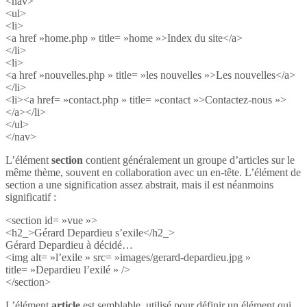
<nav>
<ul>
<li>
<a href »home.php » title= »home »>Index du site</a>
</li>
<li>
<a href »nouvelles.php » title= »les nouvelles »>Les nouvelles</a>
</li>
<li><a href= »contact.php » title= »contact »>Contactez-nous »>
</a></li>
</ul>
</nav>
L’élément
section
contient généralement un groupe d’articles sur le
même thème, souvent en collaboration avec un en-tête. L’élément de
section a une signification assez abstrait, mais il est néanmoins
significatif :
<section id= »vue »>
<h2_>Gérard Depardieu s’exile</h2_>
Gérard Depardieu à décidé…
<img alt= »l’exile » src= »images/gerard-depardieu.jpg »
title= »Depardieu l’exilé » />
</section>
L’élément
article
est semblable, utilisé pour définir un élément qui