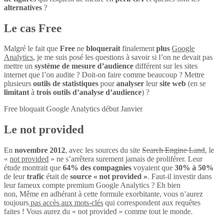
alternatives
?
Le cas Free
Malgré le fait que
Free
ne
bloquerait
finalement
plus
Google
Analytics
, je me suis posé les questions à savoir si l’on ne devait pas
mettre un
système de mesure d’audience
différent sur les sites
internet que l’on audite ? Doit-on faire comme beaucoup ? Mettre
plusieurs
outils de statistiques
pour
analyser
leur
site web
(en se
limitant
à
trois outils d’analyse d’audience
) ?
Free bloquait Google Analytics début Janvier
Le not provided
En
novembre 2012
, avec les sources du site
Search Engine Land
, le
«
not provided
» ne s’arrêtera surement jamais de proliférer. Leur
étude montrait que
64% des compagnies
voyaient que
30% à 50%
de leur
trafic
était de
source « not provided »
. Faut-il investir dans
leur fameux compte premium Google Analytics ? Eh bien
non, Même en adhérant à cette formule exorbitante, vous n’aurez
toujours
pas accès aux mots-clés
qui correspondent aux requêtes
faites ! Vous aurez du « not provided » comme tout le monde.