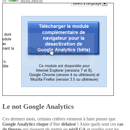
by
Rémi Morin
Le not Google Analytics
Ces derniers mois, certains critères viennent à faire penser que
Google Analytics
risque
d’être
délaissé
! Alors quels sont ces
cas
de figures
qui risquent de mettre en
péril
GA
et quelles sont les