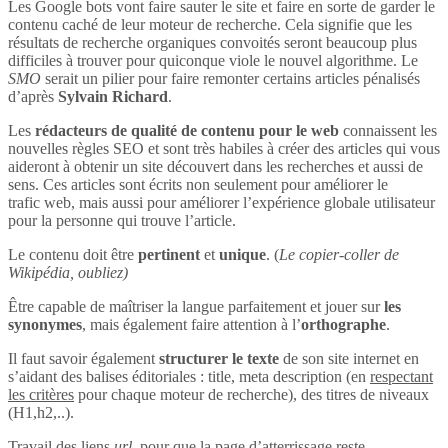
Les Google bots vont faire sauter le site et faire en sorte de garder le
contenu caché de leur moteur de recherche. Cela signifie que les
résultats de recherche organiques convoités seront beaucoup plus
difficiles à trouver pour quiconque viole le nouvel algorithme. Le
SMO
serait un pilier pour faire remonter certains articles pénalisés
d’après
Sylvain Richard
.
Les
rédacteurs de qualité de contenu pour le web
connaissent les
nouvelles règles SEO et sont très habiles à créer des articles qui vous
aideront à obtenir un site découvert dans les recherches et aussi de
sens. Ces articles sont écrits non seulement pour améliorer le
trafic web, mais aussi pour améliorer l’expérience globale utilisateur
pour la personne qui trouve l’article.
Le contenu doit être
pertinent
et
unique
. (
Le copier-coller de
Wikipédia, oubliez)
Être capable de maîtriser la langue parfaitement et jouer sur
les
synonymes
, mais également faire attention à l’
orthographe
.
Il faut savoir également
structurer le texte
de son site internet en
s’aidant des balises éditoriales : title, meta description (en
respectant
les critères
pour chaque moteur de recherche), des titres de niveaux
(H1,h2,..).
Travail des liens
url
, pour que la page d’atterrissage reste