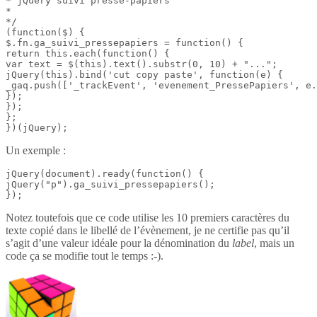
* jQuery suivi presse-papiers

*

*/

(function($) {

$.fn.ga_suivi_pressepapiers = function() {

return this.each(function() {

var text = $(this).text().substr(0, 10) + "...";

jQuery(this).bind('cut copy paste', function(e) {

_gaq.push(['_trackEvent', 'evenement_PressePapiers', e.
});

});

};

})(jQuery);
Un exemple :
jQuery(document).ready(function() {

jQuery("p").ga_suivi_pressepapiers();

});
Notez toutefois que ce code utilise les 10 premiers caractères du
texte copié dans le libellé de l’évènement, je ne certifie pas qu’il
s’agit d’une valeur idéale pour la dénomination du
label
, mais un
code ça se modifie tout le temps :-).