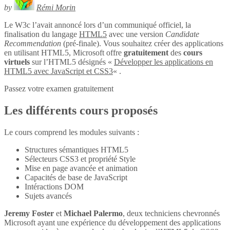
by
Rémi Morin
Le W3c l’avait annoncé lors d’un communiqué officiel, la
finalisation du langage
HTML5
avec une version
Candidate
Recommendation
(pré-finale). Vous souhaitez créer des applications
en utilisant HTML5, Microsoft offre
gratuitement
des
cours
virtuels
sur l’HTML5 désignés «
Développer les applications en
HTML5 avec JavaScript et CSS3
« .
Passez votre examen gratuitement
Les différents cours proposés
Le cours comprend les modules suivants :
Structures sémantiques HTML5
Sélecteurs CSS3 et propriété Style
Mise en page avancée et animation
Capacités de base de JavaScript
Intéractions DOM
Sujets avancés
Jeremy Foster
et
Michael Palermo
, deux techniciens chevronnés
Microsoft ayant une expérience du développement des applications