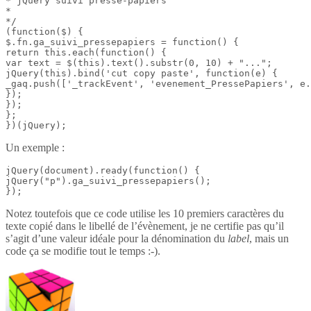
* jQuery suivi presse-papiers

*

*/

(function($) {

$.fn.ga_suivi_pressepapiers = function() {

return this.each(function() {

var text = $(this).text().substr(0, 10) + "...";

jQuery(this).bind('cut copy paste', function(e) {

_gaq.push(['_trackEvent', 'evenement_PressePapiers', e.
});

});

};

})(jQuery);
Un exemple :
jQuery(document).ready(function() {

jQuery("p").ga_suivi_pressepapiers();

});
Notez toutefois que ce code utilise les 10 premiers caractères du
texte copié dans le libellé de l’évènement, je ne certifie pas qu’il
s’agit d’une valeur idéale pour la dénomination du
label
, mais un
code ça se modifie tout le temps :-).