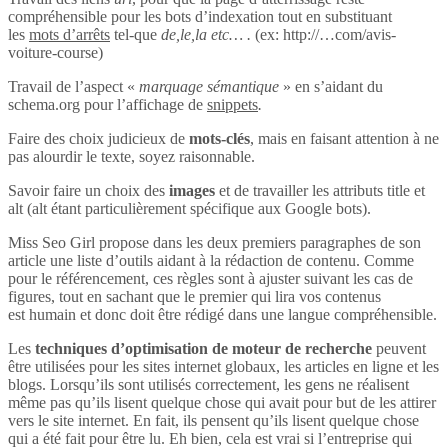
compréhensible pour les bots d’indexation tout en substituant
les
mots d’arrêts
tel-que
de,le,la etc… .
(ex: http://…com/avis-
voiture-course)
Travail de l’aspect «
marquage sémantique
» en s’aidant du
schema.org pour l’affichage de
snippets
.
Faire des choix judicieux de
mots-clés
, mais en faisant attention à ne
pas alourdir le texte, soyez raisonnable.
Savoir faire un choix des
images
et de travailler les attributs title et
alt (alt étant particulièrement spécifique aux Google bots).
Miss Seo Girl propose dans les deux premiers paragraphes de son
article une liste d’outils aidant à la rédaction de contenu. Comme
pour le référencement, ces règles sont à ajuster suivant les cas de
figures, tout en sachant que le premier qui lira vos contenus
est humain et donc doit être rédigé dans une langue compréhensible.
Les
techniques d’optimisation de moteur de recherche
peuvent
être utilisées pour les sites internet globaux, les articles en ligne et les
blogs. Lorsqu’ils sont utilisés correctement, les gens ne réalisent
même pas qu’ils lisent quelque chose qui avait pour but de les attirer
vers le site internet. En fait, ils pensent qu’ils lisent quelque chose
qui a été fait pour être lu. Eh bien, cela est vrai si l’entreprise qui