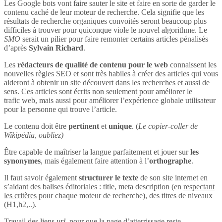
Les Google bots vont faire sauter le site et faire en sorte de garder le
contenu caché de leur moteur de recherche. Cela signifie que les
résultats de recherche organiques convoités seront beaucoup plus
difficiles à trouver pour quiconque viole le nouvel algorithme. Le
SMO
serait un pilier pour faire remonter certains articles pénalisés
d’après
Sylvain Richard
.
Les
rédacteurs de qualité de contenu pour le web
connaissent les
nouvelles règles SEO et sont très habiles à créer des articles qui vous
aideront à obtenir un site découvert dans les recherches et aussi de
sens. Ces articles sont écrits non seulement pour améliorer le
trafic web, mais aussi pour améliorer l’expérience globale utilisateur
pour la personne qui trouve l’article.
Le contenu doit être
pertinent
et
unique
. (
Le copier-coller de
Wikipédia, oubliez)
Être capable de maîtriser la langue parfaitement et jouer sur
les
synonymes
, mais également faire attention à l’
orthographe
.
Il faut savoir également
structurer le texte
de son site internet en
s’aidant des balises éditoriales : title, meta description (en
respectant
les critères
pour chaque moteur de recherche), des titres de niveaux
(H1,h2,..).
Travail des liens
url
, pour que la page d’atterrissage reste