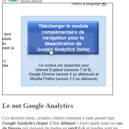
by
Rémi Morin
Le not Google Analytics
Ces derniers mois, certains critères viennent à faire penser que
Google Analytics
risque
d’être
délaissé
! Alors quels sont ces
cas
de figures
qui risquent de mettre en
péril
GA
et quelles sont les