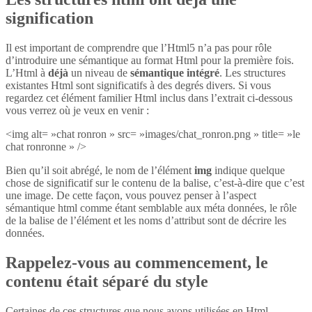
signification
Il est important de comprendre que l’Html5 n’a pas pour rôle
d’introduire une sémantique au format Html pour la première fois.
L’Html à
déjà
un niveau de
sémantique intégré
. Les structures
existantes Html sont significatifs à des degrés divers. Si vous
regardez cet élément familier Html inclus dans l’extrait ci-dessous
vous verrez où je veux en venir :
<img alt= »chat ronron » src= »images/chat_ronron.png » title= »le
chat ronronne » />
Bien qu’il soit abrégé, le nom de l’élément
img
indique quelque
chose de significatif sur le contenu de la balise, c’est-à-dire que c’est
une image. De cette façon, vous pouvez penser à l’aspect
sémantique html comme étant semblable aux méta données, le rôle
de la balise de l’élément et les noms d’attribut sont de décrire les
données.
Rappelez-vous au commencement, le
contenu était séparé du style
Certaines de ces structures que nous avons utilisées en Html