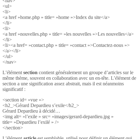
<nav>
<ul>
<li>
<a href »home.php » title= »home »>Index du site</a>
</li>
<li>
<a href »nouvelles.php » title= »les nouvelles »>Les nouvelles</a>
</li>
<li><a href= »contact.php » title= »contact »>Contactez-nous »>
</a></li>
</ul>
</nav>
L’élément
section
contient généralement un groupe d’articles sur le
même thème, souvent en collaboration avec un en-tête. L’élément de
section a une signification assez abstrait, mais il est néanmoins
significatif :
<section id= »vue »>
<h2_>Gérard Depardieu s’exile</h2_>
Gérard Depardieu à décidé…
<img alt= »l’exile » src= »images/gerard-depardieu.jpg »
title= »Depardieu l’exilé » />
</section>
L’élément
article
est semblable, utilisé pour définir un élément qui