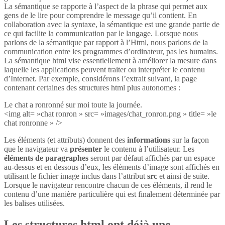
La sémantique se rapporte à l’aspect de la phrase qui permet aux
gens de le lire pour comprendre le message qu’il contient. En
collaboration avec la syntaxe, la sémantique est une grande partie de
ce qui facilite la communication par le langage. Lorsque nous
parlons de la sémantique par rapport à l’Html, nous parlons de la
communication entre les programmes d’ordinateur, pas les humains.
La sémantique html vise essentiellement à améliorer la mesure dans
laquelle les applications peuvent traiter ou interpréter le contenu
d’Internet. Par exemple, considérons l’extrait suivant, la page
contenant certaines des structures html plus autonomes :
Le chat a ronronné sur moi toute la journée.
<img alt= »chat ronron » src= »images/chat_ronron.png » title= »le
chat ronronne » />
Les éléments (et attributs) donnent des
informations
sur la façon
que le navigateur va
présenter
le contenu à l’utilisateur. Les
éléments de paragraphes
seront par défaut affichés par un espace
au-dessus et en dessous d’eux, les éléments d’image sont affichés en
utilisant le fichier image inclus dans l’attribut
src
et ainsi de suite.
Lorsque le navigateur rencontre chacun de ces éléments, il rend le
contenu d’une manière particulière qui est finalement déterminée par
les balises utilisées.
Les structures html ont déjà une