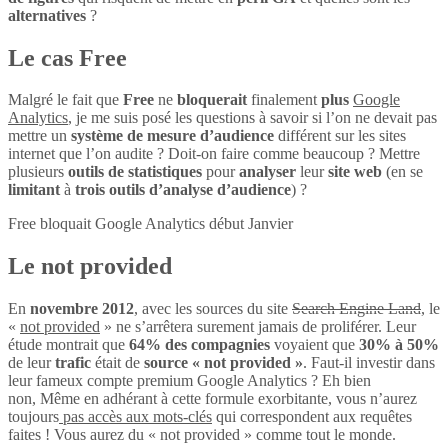
alternatives
?
Le cas Free
Malgré le fait que
Free
ne
bloquerait
finalement
plus
Google
Analytics
, je me suis posé les questions à savoir si l’on ne devait pas
mettre un
système de mesure d’audience
différent sur les sites
internet que l’on audite ? Doit-on faire comme beaucoup ? Mettre
plusieurs
outils de statistiques
pour
analyser
leur
site web
(en se
limitant
à
trois outils d’analyse d’audience
) ?
Free bloquait Google Analytics début Janvier
Le not provided
En
novembre 2012
, avec les sources du site
Search Engine Land
, le
«
not provided
» ne s’arrêtera surement jamais de proliférer. Leur
étude montrait que
64% des compagnies
voyaient que
30% à 50%
de leur
trafic
était de
source « not provided »
. Faut-il investir dans
leur fameux compte premium Google Analytics ? Eh bien
non, Même en adhérant à cette formule exorbitante, vous n’aurez
toujours
pas accès aux mots-clés
qui correspondent aux requêtes
faites ! Vous aurez du « not provided » comme tout le monde.