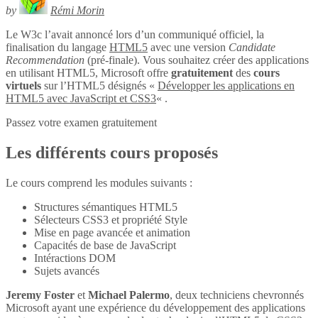
by
Rémi Morin
Le W3c l’avait annoncé lors d’un communiqué officiel, la
finalisation du langage
HTML5
avec une version
Candidate
Recommendation
(pré-finale). Vous souhaitez créer des applications
en utilisant HTML5, Microsoft offre
gratuitement
des
cours
virtuels
sur l’HTML5 désignés «
Développer les applications en
HTML5 avec JavaScript et CSS3
« .
Passez votre examen gratuitement
Les différents cours proposés
Le cours comprend les modules suivants :
Structures sémantiques HTML5
Sélecteurs CSS3 et propriété Style
Mise en page avancée et animation
Capacités de base de JavaScript
Intéractions DOM
Sujets avancés
Jeremy Foster
et
Michael Palermo
, deux techniciens chevronnés
Microsoft ayant une expérience du développement des applications