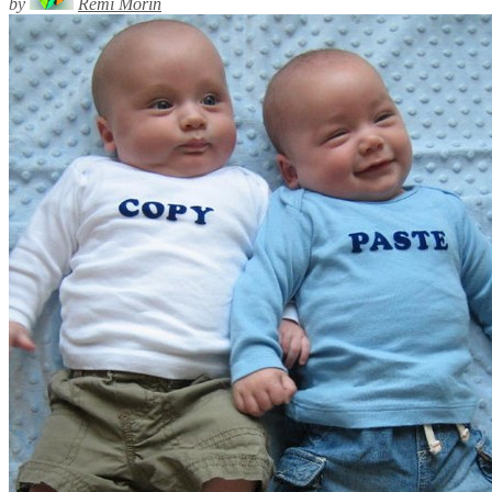
by
Rémi Morin