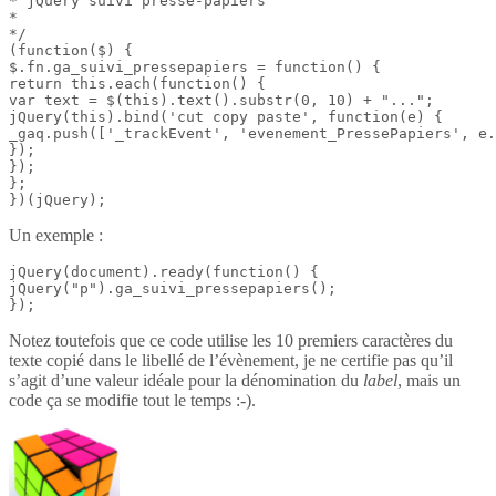
* jQuery suivi presse-papiers

*

*/

(function($) {

$.fn.ga_suivi_pressepapiers = function() {

return this.each(function() {

var text = $(this).text().substr(0, 10) + "...";

jQuery(this).bind('cut copy paste', function(e) {

_gaq.push(['_trackEvent', 'evenement_PressePapiers', e.
});

});

};

})(jQuery);
Un exemple :
jQuery(document).ready(function() {

jQuery("p").ga_suivi_pressepapiers();

});
Notez toutefois que ce code utilise les 10 premiers caractères du
texte copié dans le libellé de l’évènement, je ne certifie pas qu’il
s’agit d’une valeur idéale pour la dénomination du
label
, mais un
code ça se modifie tout le temps :-).