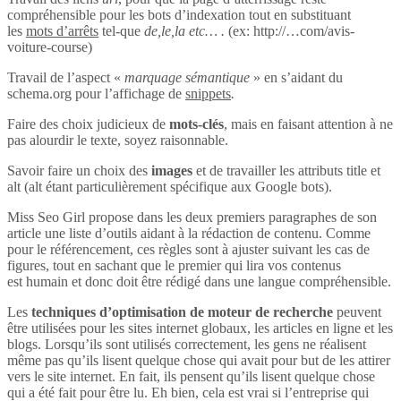
compréhensible pour les bots d’indexation tout en substituant
les
mots d’arrêts
tel-que
de,le,la etc… .
(ex: http://…com/avis-
voiture-course)
Travail de l’aspect «
marquage sémantique
» en s’aidant du
schema.org pour l’affichage de
snippets
.
Faire des choix judicieux de
mots-clés
, mais en faisant attention à ne
pas alourdir le texte, soyez raisonnable.
Savoir faire un choix des
images
et de travailler les attributs title et
alt (alt étant particulièrement spécifique aux Google bots).
Miss Seo Girl propose dans les deux premiers paragraphes de son
article une liste d’outils aidant à la rédaction de contenu. Comme
pour le référencement, ces règles sont à ajuster suivant les cas de
figures, tout en sachant que le premier qui lira vos contenus
est humain et donc doit être rédigé dans une langue compréhensible.
Les
techniques d’optimisation de moteur de recherche
peuvent
être utilisées pour les sites internet globaux, les articles en ligne et les
blogs. Lorsqu’ils sont utilisés correctement, les gens ne réalisent
même pas qu’ils lisent quelque chose qui avait pour but de les attirer
vers le site internet. En fait, ils pensent qu’ils lisent quelque chose
qui a été fait pour être lu. Eh bien, cela est vrai si l’entreprise qui