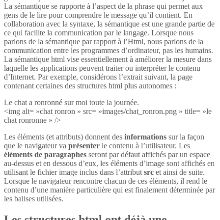
La sémantique se rapporte à l’aspect de la phrase qui permet aux
gens de le lire pour comprendre le message qu’il contient. En
collaboration avec la syntaxe, la sémantique est une grande partie de
ce qui facilite la communication par le langage. Lorsque nous
parlons de la sémantique par rapport à l’Html, nous parlons de la
communication entre les programmes d’ordinateur, pas les humains.
La sémantique html vise essentiellement à améliorer la mesure dans
laquelle les applications peuvent traiter ou interpréter le contenu
d’Internet. Par exemple, considérons l’extrait suivant, la page
contenant certaines des structures html plus autonomes :
Le chat a ronronné sur moi toute la journée.
<img alt= »chat ronron » src= »images/chat_ronron.png » title= »le
chat ronronne » />
Les éléments (et attributs) donnent des
informations
sur la façon
que le navigateur va
présenter
le contenu à l’utilisateur. Les
éléments de paragraphes
seront par défaut affichés par un espace
au-dessus et en dessous d’eux, les éléments d’image sont affichés en
utilisant le fichier image inclus dans l’attribut
src
et ainsi de suite.
Lorsque le navigateur rencontre chacun de ces éléments, il rend le
contenu d’une manière particulière qui est finalement déterminée par
les balises utilisées.
Les structures html ont déjà une