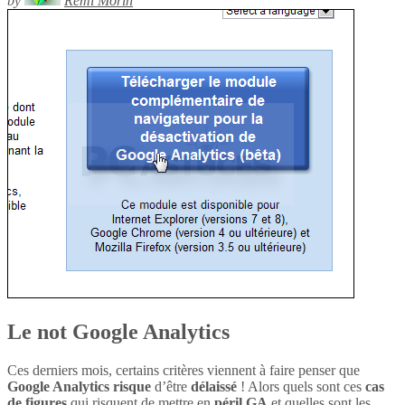
by
Rémi Morin
Le not Google Analytics
Ces derniers mois, certains critères viennent à faire penser que
Google Analytics
risque
d’être
délaissé
! Alors quels sont ces
cas
de figures
qui risquent de mettre en
péril
GA
et quelles sont les