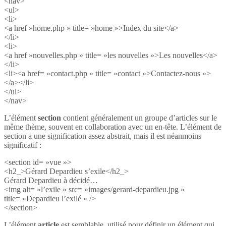
<nav>
<ul>
<li>
<a href »home.php » title= »home »>Index du site</a>
</li>
<li>
<a href »nouvelles.php » title= »les nouvelles »>Les nouvelles</a>
</li>
<li><a href= »contact.php » title= »contact »>Contactez-nous »>
</a></li>
</ul>
</nav>
L’élément
section
contient généralement un groupe d’articles sur le
même thème, souvent en collaboration avec un en-tête. L’élément de
section a une signification assez abstrait, mais il est néanmoins
significatif :
<section id= »vue »>
<h2_>Gérard Depardieu s’exile</h2_>
Gérard Depardieu à décidé…
<img alt= »l’exile » src= »images/gerard-depardieu.jpg »
title= »Depardieu l’exilé » />
</section>
L’élément
article
est semblable, utilisé pour définir un élément qui