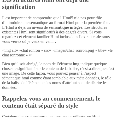
signification
Il est important de comprendre que l’Html5 n’a pas pour rôle
d’introduire une sémantique au format Html pour la première fois.
L’Html à
déjà
un niveau de
sémantique intégré
. Les structures
existantes Html sont significatifs à des degrés divers. Si vous
regardez cet élément familier Html inclus dans l’extrait ci-dessous
vous verrez où je veux en venir :
<img alt= »chat ronron » src= »images/chat_ronron.png » title= »le
chat ronronne » />
Bien qu’il soit abrégé, le nom de l’élément
img
indique quelque
chose de significatif sur le contenu de la balise, c’est-à-dire que c’est
une image. De cette façon, vous pouvez penser à l’aspect
sémantique html comme étant semblable aux méta données, le rôle
de la balise de l’élément et les noms d’attribut sont de décrire les
données.
Rappelez-vous au commencement, le
contenu était séparé du style
Certaines de ces structures que nous avons utilisées en Html