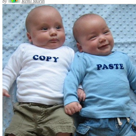
by
Rémi Morin