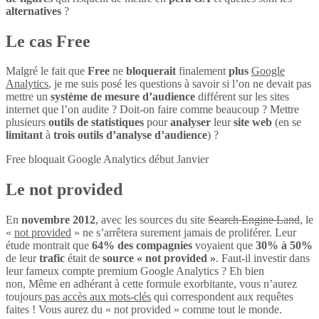
alternatives
?
Le cas Free
Malgré le fait que
Free
ne
bloquerait
finalement
plus
Google
Analytics
, je me suis posé les questions à savoir si l’on ne devait pas
mettre un
système de mesure d’audience
différent sur les sites
internet que l’on audite ? Doit-on faire comme beaucoup ? Mettre
plusieurs
outils de statistiques
pour
analyser
leur
site web
(en se
limitant
à
trois outils d’analyse d’audience
) ?
Free bloquait Google Analytics début Janvier
Le not provided
En
novembre 2012
, avec les sources du site
Search Engine Land
, le
«
not provided
» ne s’arrêtera surement jamais de proliférer. Leur
étude montrait que
64% des compagnies
voyaient que
30% à 50%
de leur
trafic
était de
source « not provided »
. Faut-il investir dans
leur fameux compte premium Google Analytics ? Eh bien
non, Même en adhérant à cette formule exorbitante, vous n’aurez
toujours
pas accès aux mots-clés
qui correspondent aux requêtes
faites ! Vous aurez du « not provided » comme tout le monde.