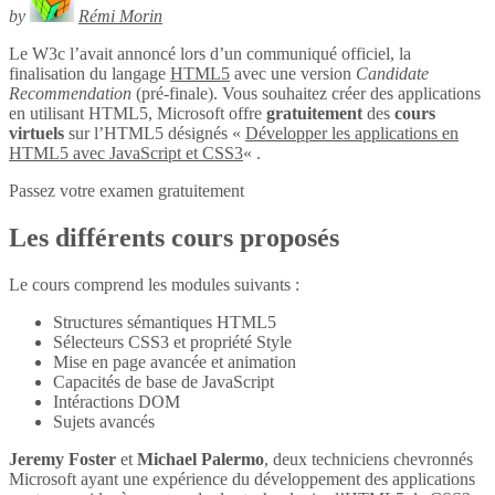
by
Rémi Morin
Le W3c l’avait annoncé lors d’un communiqué officiel, la
finalisation du langage
HTML5
avec une version
Candidate
Recommendation
(pré-finale). Vous souhaitez créer des applications
en utilisant HTML5, Microsoft offre
gratuitement
des
cours
virtuels
sur l’HTML5 désignés «
Développer les applications en
HTML5 avec JavaScript et CSS3
« .
Passez votre examen gratuitement
Les différents cours proposés
Le cours comprend les modules suivants :
Structures sémantiques HTML5
Sélecteurs CSS3 et propriété Style
Mise en page avancée et animation
Capacités de base de JavaScript
Intéractions DOM
Sujets avancés
Jeremy Foster
et
Michael Palermo
, deux techniciens chevronnés
Microsoft ayant une expérience du développement des applications