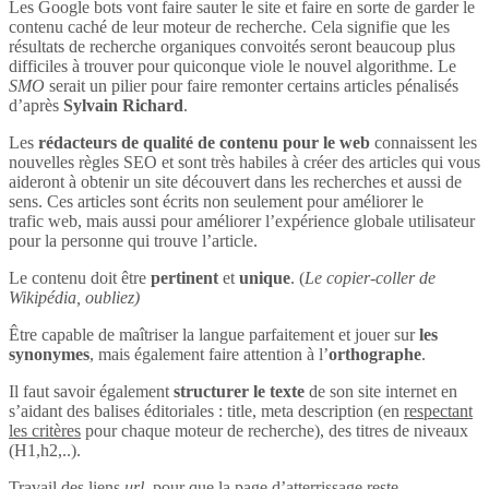
Les Google bots vont faire sauter le site et faire en sorte de garder le
contenu caché de leur moteur de recherche. Cela signifie que les
résultats de recherche organiques convoités seront beaucoup plus
difficiles à trouver pour quiconque viole le nouvel algorithme. Le
SMO
serait un pilier pour faire remonter certains articles pénalisés
d’après
Sylvain Richard
.
Les
rédacteurs de qualité de contenu pour le web
connaissent les
nouvelles règles SEO et sont très habiles à créer des articles qui vous
aideront à obtenir un site découvert dans les recherches et aussi de
sens. Ces articles sont écrits non seulement pour améliorer le
trafic web, mais aussi pour améliorer l’expérience globale utilisateur
pour la personne qui trouve l’article.
Le contenu doit être
pertinent
et
unique
. (
Le copier-coller de
Wikipédia, oubliez)
Être capable de maîtriser la langue parfaitement et jouer sur
les
synonymes
, mais également faire attention à l’
orthographe
.
Il faut savoir également
structurer le texte
de son site internet en
s’aidant des balises éditoriales : title, meta description (en
respectant
les critères
pour chaque moteur de recherche), des titres de niveaux
(H1,h2,..).
Travail des liens
url
, pour que la page d’atterrissage reste