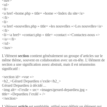
<nav>
<ul>
<li>
<a href »home.php » title= »home »>Index du site</a>
</li>
<li>
<a href »nouvelles.php » title= »les nouvelles »>Les nouvelles</a>
</li>
<li><a href= »contact.php » title= »contact »>Contactez-nous »>
</a></li>
</ul>
</nav>
L’élément
section
contient généralement un groupe d’articles sur le
même thème, souvent en collaboration avec un en-tête. L’élément de
section a une signification assez abstrait, mais il est néanmoins
significatif :
<section id= »vue »>
<h2_>Gérard Depardieu s’exile</h2_>
Gérard Depardieu à décidé…
<img alt= »l’exile » src= »images/gerard-depardieu.jpg »
title= »Depardieu l’exilé » />
</section>
L’élément
article
est semblable, utilisé pour définir un élément qui