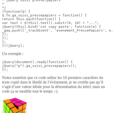
* jQuery suivi presse-papiers

*

*/

(function($) {

$.fn.ga_suivi_pressepapiers = function() {

return this.each(function() {

var text = $(this).text().substr(0, 10) + "...";

jQuery(this).bind('cut copy paste', function(e) {

_gaq.push(['_trackEvent', 'evenement_PressePapiers', e.
});

});

};

})(jQuery);
Un exemple :
jQuery(document).ready(function() {

jQuery("p").ga_suivi_pressepapiers();

});
Notez toutefois que ce code utilise les 10 premiers caractères du
texte copié dans le libellé de l’évènement, je ne certifie pas qu’il
s’agit d’une valeur idéale pour la dénomination du
label
, mais un
code ça se modifie tout le temps :-).