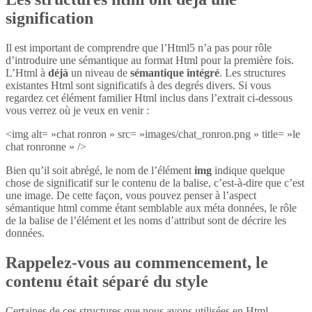
signification
Il est important de comprendre que l’Html5 n’a pas pour rôle
d’introduire une sémantique au format Html pour la première fois.
L’Html à
déjà
un niveau de
sémantique intégré
. Les structures
existantes Html sont significatifs à des degrés divers. Si vous
regardez cet élément familier Html inclus dans l’extrait ci-dessous
vous verrez où je veux en venir :
<img alt= »chat ronron » src= »images/chat_ronron.png » title= »le
chat ronronne » />
Bien qu’il soit abrégé, le nom de l’élément
img
indique quelque
chose de significatif sur le contenu de la balise, c’est-à-dire que c’est
une image. De cette façon, vous pouvez penser à l’aspect
sémantique html comme étant semblable aux méta données, le rôle
de la balise de l’élément et les noms d’attribut sont de décrire les
données.
Rappelez-vous au commencement, le
contenu était séparé du style
Certaines de ces structures que nous avons utilisées en Html