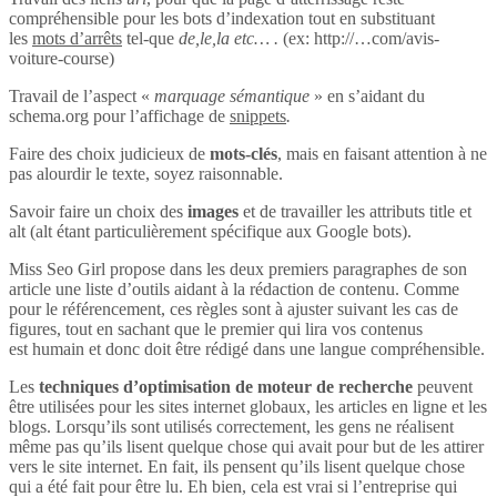
compréhensible pour les bots d’indexation tout en substituant
les
mots d’arrêts
tel-que
de,le,la etc… .
(ex: http://…com/avis-
voiture-course)
Travail de l’aspect «
marquage sémantique
» en s’aidant du
schema.org pour l’affichage de
snippets
.
Faire des choix judicieux de
mots-clés
, mais en faisant attention à ne
pas alourdir le texte, soyez raisonnable.
Savoir faire un choix des
images
et de travailler les attributs title et
alt (alt étant particulièrement spécifique aux Google bots).
Miss Seo Girl propose dans les deux premiers paragraphes de son
article une liste d’outils aidant à la rédaction de contenu. Comme
pour le référencement, ces règles sont à ajuster suivant les cas de
figures, tout en sachant que le premier qui lira vos contenus
est humain et donc doit être rédigé dans une langue compréhensible.
Les
techniques d’optimisation de moteur de recherche
peuvent
être utilisées pour les sites internet globaux, les articles en ligne et les
blogs. Lorsqu’ils sont utilisés correctement, les gens ne réalisent
même pas qu’ils lisent quelque chose qui avait pour but de les attirer
vers le site internet. En fait, ils pensent qu’ils lisent quelque chose
qui a été fait pour être lu. Eh bien, cela est vrai si l’entreprise qui