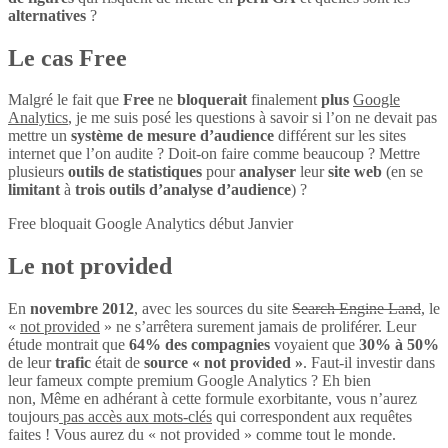
alternatives
?
Le cas Free
Malgré le fait que
Free
ne
bloquerait
finalement
plus
Google
Analytics
, je me suis posé les questions à savoir si l’on ne devait pas
mettre un
système de mesure d’audience
différent sur les sites
internet que l’on audite ? Doit-on faire comme beaucoup ? Mettre
plusieurs
outils de statistiques
pour
analyser
leur
site web
(en se
limitant
à
trois outils d’analyse d’audience
) ?
Free bloquait Google Analytics début Janvier
Le not provided
En
novembre 2012
, avec les sources du site
Search Engine Land
, le
«
not provided
» ne s’arrêtera surement jamais de proliférer. Leur
étude montrait que
64% des compagnies
voyaient que
30% à 50%
de leur
trafic
était de
source « not provided »
. Faut-il investir dans
leur fameux compte premium Google Analytics ? Eh bien
non, Même en adhérant à cette formule exorbitante, vous n’aurez
toujours
pas accès aux mots-clés
qui correspondent aux requêtes
faites ! Vous aurez du « not provided » comme tout le monde.