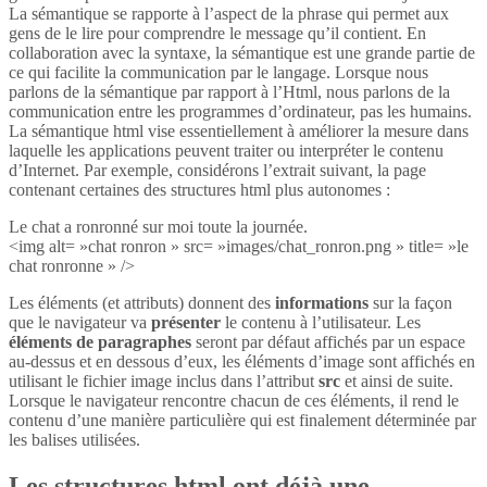
La sémantique se rapporte à l’aspect de la phrase qui permet aux
gens de le lire pour comprendre le message qu’il contient. En
collaboration avec la syntaxe, la sémantique est une grande partie de
ce qui facilite la communication par le langage. Lorsque nous
parlons de la sémantique par rapport à l’Html, nous parlons de la
communication entre les programmes d’ordinateur, pas les humains.
La sémantique html vise essentiellement à améliorer la mesure dans
laquelle les applications peuvent traiter ou interpréter le contenu
d’Internet. Par exemple, considérons l’extrait suivant, la page
contenant certaines des structures html plus autonomes :
Le chat a ronronné sur moi toute la journée.
<img alt= »chat ronron » src= »images/chat_ronron.png » title= »le
chat ronronne » />
Les éléments (et attributs) donnent des
informations
sur la façon
que le navigateur va
présenter
le contenu à l’utilisateur. Les
éléments de paragraphes
seront par défaut affichés par un espace
au-dessus et en dessous d’eux, les éléments d’image sont affichés en
utilisant le fichier image inclus dans l’attribut
src
et ainsi de suite.
Lorsque le navigateur rencontre chacun de ces éléments, il rend le
contenu d’une manière particulière qui est finalement déterminée par
les balises utilisées.
Les structures html ont déjà une