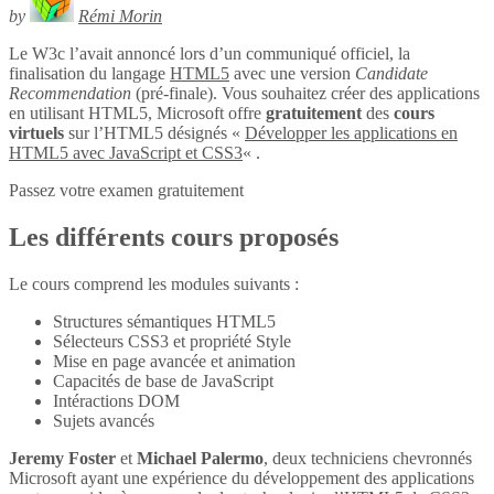
by
Rémi Morin
Le W3c l’avait annoncé lors d’un communiqué officiel, la
finalisation du langage
HTML5
avec une version
Candidate
Recommendation
(pré-finale). Vous souhaitez créer des applications
en utilisant HTML5, Microsoft offre
gratuitement
des
cours
virtuels
sur l’HTML5 désignés «
Développer les applications en
HTML5 avec JavaScript et CSS3
« .
Passez votre examen gratuitement
Les différents cours proposés
Le cours comprend les modules suivants :
Structures sémantiques HTML5
Sélecteurs CSS3 et propriété Style
Mise en page avancée et animation
Capacités de base de JavaScript
Intéractions DOM
Sujets avancés
Jeremy Foster
et
Michael Palermo
, deux techniciens chevronnés
Microsoft ayant une expérience du développement des applications