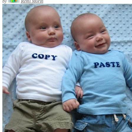
by
Rémi Morin