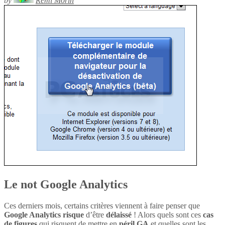
by
Rémi Morin
Le not Google Analytics
Ces derniers mois, certains critères viennent à faire penser que
Google Analytics
risque
d’être
délaissé
! Alors quels sont ces
cas
de figures
qui risquent de mettre en
péril
GA
et quelles sont les