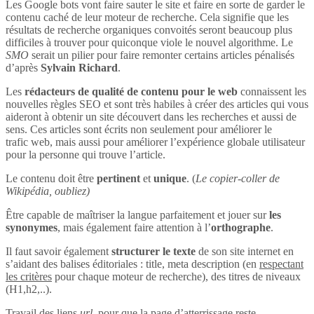
Les Google bots vont faire sauter le site et faire en sorte de garder le
contenu caché de leur moteur de recherche. Cela signifie que les
résultats de recherche organiques convoités seront beaucoup plus
difficiles à trouver pour quiconque viole le nouvel algorithme. Le
SMO
serait un pilier pour faire remonter certains articles pénalisés
d’après
Sylvain Richard
.
Les
rédacteurs de qualité de contenu pour le web
connaissent les
nouvelles règles SEO et sont très habiles à créer des articles qui vous
aideront à obtenir un site découvert dans les recherches et aussi de
sens. Ces articles sont écrits non seulement pour améliorer le
trafic web, mais aussi pour améliorer l’expérience globale utilisateur
pour la personne qui trouve l’article.
Le contenu doit être
pertinent
et
unique
. (
Le copier-coller de
Wikipédia, oubliez)
Être capable de maîtriser la langue parfaitement et jouer sur
les
synonymes
, mais également faire attention à l’
orthographe
.
Il faut savoir également
structurer le texte
de son site internet en
s’aidant des balises éditoriales : title, meta description (en
respectant
les critères
pour chaque moteur de recherche), des titres de niveaux
(H1,h2,..).
Travail des liens
url
, pour que la page d’atterrissage reste