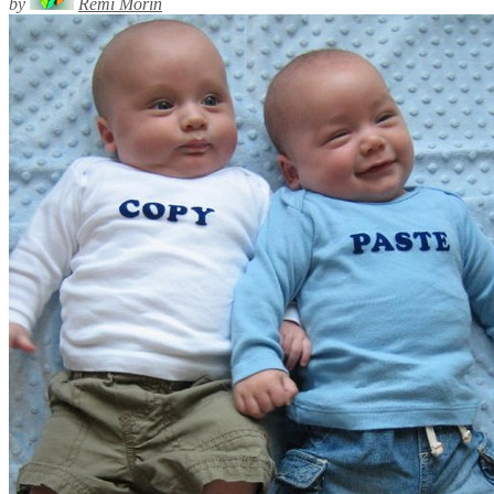
by
Rémi Morin