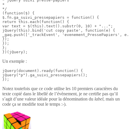
* jQuery suivi presse-papiers

*

*/

(function($) {

$.fn.ga_suivi_pressepapiers = function() {

return this.each(function() {

var text = $(this).text().substr(0, 10) + "...";

jQuery(this).bind('cut copy paste', function(e) {

_gaq.push(['_trackEvent', 'evenement_PressePapiers', e.
});

});

};

})(jQuery);
Un exemple :
jQuery(document).ready(function() {

jQuery("p").ga_suivi_pressepapiers();

});
Notez toutefois que ce code utilise les 10 premiers caractères du
texte copié dans le libellé de l’évènement, je ne certifie pas qu’il
s’agit d’une valeur idéale pour la dénomination du
label
, mais un
code ça se modifie tout le temps :-).