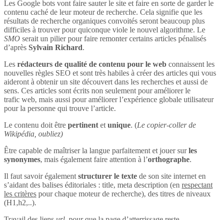
Les Google bots vont faire sauter le site et faire en sorte de garder le
contenu caché de leur moteur de recherche. Cela signifie que les
résultats de recherche organiques convoités seront beaucoup plus
difficiles à trouver pour quiconque viole le nouvel algorithme. Le
SMO
serait un pilier pour faire remonter certains articles pénalisés
d’après
Sylvain Richard
.
Les
rédacteurs de qualité de contenu pour le web
connaissent les
nouvelles règles SEO et sont très habiles à créer des articles qui vous
aideront à obtenir un site découvert dans les recherches et aussi de
sens. Ces articles sont écrits non seulement pour améliorer le
trafic web, mais aussi pour améliorer l’expérience globale utilisateur
pour la personne qui trouve l’article.
Le contenu doit être
pertinent
et
unique
. (
Le copier-coller de
Wikipédia, oubliez)
Être capable de maîtriser la langue parfaitement et jouer sur
les
synonymes
, mais également faire attention à l’
orthographe
.
Il faut savoir également
structurer le texte
de son site internet en
s’aidant des balises éditoriales : title, meta description (en
respectant
les critères
pour chaque moteur de recherche), des titres de niveaux
(H1,h2,..).
Travail des liens
url
, pour que la page d’atterrissage reste