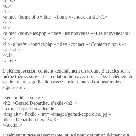
<nav>
<ul>
<li>
<a href »home.php » title= »home »>Index du site</a>
</li>
<li>
<a href »nouvelles.php » title= »les nouvelles »>Les nouvelles</a>
</li>
<li><a href= »contact.php » title= »contact »>Contactez-nous »>
</a></li>
</ul>
</nav>
L’élément
section
contient généralement un groupe d’articles sur le
même thème, souvent en collaboration avec un en-tête. L’élément de
section a une signification assez abstrait, mais il est néanmoins
significatif :
<section id= »vue »>
<h2_>Gérard Depardieu s’exile</h2_>
Gérard Depardieu à décidé…
<img alt= »l’exile » src= »images/gerard-depardieu.jpg »
title= »Depardieu l’exilé » />
</section>
L’élément
article
est semblable, utilisé pour définir un élément qui