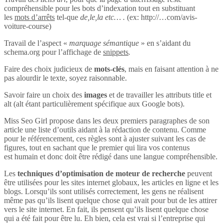
compréhensible pour les bots d’indexation tout en substituant
les
mots d’arrêts
tel-que
de,le,la etc… .
(ex: http://…com/avis-
voiture-course)
Travail de l’aspect «
marquage sémantique
» en s’aidant du
schema.org pour l’affichage de
snippets
.
Faire des choix judicieux de
mots-clés
, mais en faisant attention à ne
pas alourdir le texte, soyez raisonnable.
Savoir faire un choix des
images
et de travailler les attributs title et
alt (alt étant particulièrement spécifique aux Google bots).
Miss Seo Girl propose dans les deux premiers paragraphes de son
article une liste d’outils aidant à la rédaction de contenu. Comme
pour le référencement, ces règles sont à ajuster suivant les cas de
figures, tout en sachant que le premier qui lira vos contenus
est humain et donc doit être rédigé dans une langue compréhensible.
Les
techniques d’optimisation de moteur de recherche
peuvent
être utilisées pour les sites internet globaux, les articles en ligne et les
blogs. Lorsqu’ils sont utilisés correctement, les gens ne réalisent
même pas qu’ils lisent quelque chose qui avait pour but de les attirer
vers le site internet. En fait, ils pensent qu’ils lisent quelque chose
qui a été fait pour être lu. Eh bien, cela est vrai si l’entreprise qui