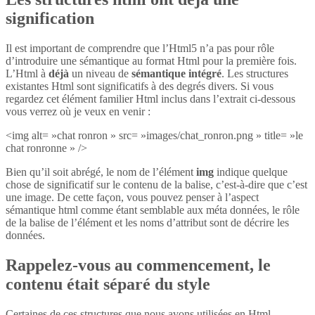
signification
Il est important de comprendre que l’Html5 n’a pas pour rôle
d’introduire une sémantique au format Html pour la première fois.
L’Html à
déjà
un niveau de
sémantique intégré
. Les structures
existantes Html sont significatifs à des degrés divers. Si vous
regardez cet élément familier Html inclus dans l’extrait ci-dessous
vous verrez où je veux en venir :
<img alt= »chat ronron » src= »images/chat_ronron.png » title= »le
chat ronronne » />
Bien qu’il soit abrégé, le nom de l’élément
img
indique quelque
chose de significatif sur le contenu de la balise, c’est-à-dire que c’est
une image. De cette façon, vous pouvez penser à l’aspect
sémantique html comme étant semblable aux méta données, le rôle
de la balise de l’élément et les noms d’attribut sont de décrire les
données.
Rappelez-vous au commencement, le
contenu était séparé du style
Certaines de ces structures que nous avons utilisées en Html