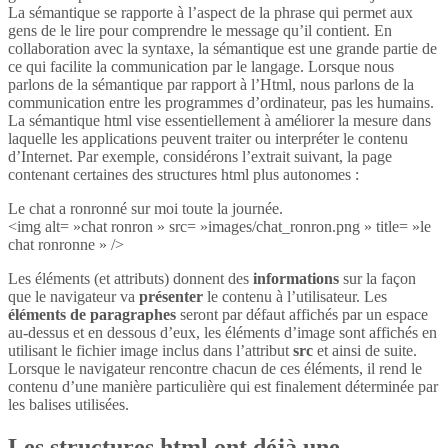
La sémantique se rapporte à l’aspect de la phrase qui permet aux
gens de le lire pour comprendre le message qu’il contient. En
collaboration avec la syntaxe, la sémantique est une grande partie de
ce qui facilite la communication par le langage. Lorsque nous
parlons de la sémantique par rapport à l’Html, nous parlons de la
communication entre les programmes d’ordinateur, pas les humains.
La sémantique html vise essentiellement à améliorer la mesure dans
laquelle les applications peuvent traiter ou interpréter le contenu
d’Internet. Par exemple, considérons l’extrait suivant, la page
contenant certaines des structures html plus autonomes :
Le chat a ronronné sur moi toute la journée.
<img alt= »chat ronron » src= »images/chat_ronron.png » title= »le
chat ronronne » />
Les éléments (et attributs) donnent des
informations
sur la façon
que le navigateur va
présenter
le contenu à l’utilisateur. Les
éléments de paragraphes
seront par défaut affichés par un espace
au-dessus et en dessous d’eux, les éléments d’image sont affichés en
utilisant le fichier image inclus dans l’attribut
src
et ainsi de suite.
Lorsque le navigateur rencontre chacun de ces éléments, il rend le
contenu d’une manière particulière qui est finalement déterminée par
les balises utilisées.
Les structures html ont déjà une