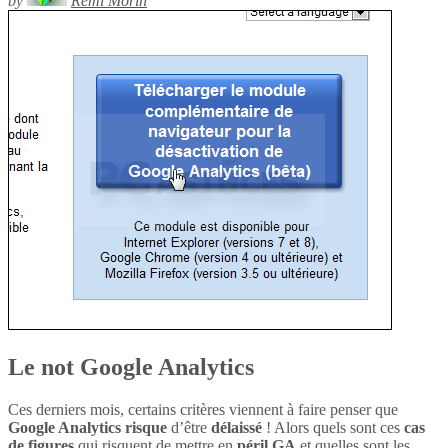
by
Rémi Morin
Le not Google Analytics
Ces derniers mois, certains critères viennent à faire penser que
Google Analytics
risque
d’être
délaissé
! Alors quels sont ces
cas
de figures
qui risquent de mettre en
péril
GA
et quelles sont les