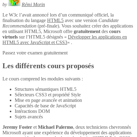
by
Rémi Morin
Le W3c l’avait annoncé lors d’un communiqué officiel, la
finalisation du langage
HTML5
avec une version
Candidate
Recommendation
(pré-finale). Vous souhaitez créer des applications
en utilisant HTML5, Microsoft offre
gratuitement
des
cours
virtuels
sur l’HTML5 désignés «
Développer les applications en
HTML5 avec JavaScript et CSS3
« .
Passez votre examen gratuitement
Les différents cours proposés
Le cours comprend les modules suivants :
Structures sémantiques HTML5
Sélecteurs CSS3 et propriété Style
Mise en page avancée et animation
Capacités de base de JavaScript
Intéractions DOM
Sujets avancés
Jeremy Foster
et
Michael Palermo
, deux techniciens chevronnés
Microsoft ayant une expérience du développement des applications