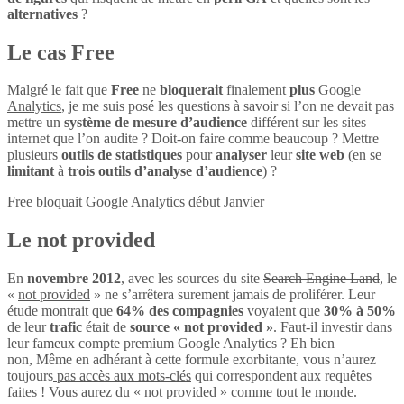
alternatives
?
Le cas Free
Malgré le fait que
Free
ne
bloquerait
finalement
plus
Google
Analytics
, je me suis posé les questions à savoir si l’on ne devait pas
mettre un
système de mesure d’audience
différent sur les sites
internet que l’on audite ? Doit-on faire comme beaucoup ? Mettre
plusieurs
outils de statistiques
pour
analyser
leur
site web
(en se
limitant
à
trois outils d’analyse d’audience
) ?
Free bloquait Google Analytics début Janvier
Le not provided
En
novembre 2012
, avec les sources du site
Search Engine Land
, le
«
not provided
» ne s’arrêtera surement jamais de proliférer. Leur
étude montrait que
64% des compagnies
voyaient que
30% à 50%
de leur
trafic
était de
source « not provided »
. Faut-il investir dans
leur fameux compte premium Google Analytics ? Eh bien
non, Même en adhérant à cette formule exorbitante, vous n’aurez
toujours
pas accès aux mots-clés
qui correspondent aux requêtes
faites ! Vous aurez du « not provided » comme tout le monde.