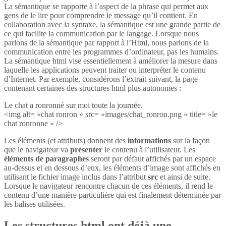
La sémantique se rapporte à l’aspect de la phrase qui permet aux
gens de le lire pour comprendre le message qu’il contient. En
collaboration avec la syntaxe, la sémantique est une grande partie de
ce qui facilite la communication par le langage. Lorsque nous
parlons de la sémantique par rapport à l’Html, nous parlons de la
communication entre les programmes d’ordinateur, pas les humains.
La sémantique html vise essentiellement à améliorer la mesure dans
laquelle les applications peuvent traiter ou interpréter le contenu
d’Internet. Par exemple, considérons l’extrait suivant, la page
contenant certaines des structures html plus autonomes :
Le chat a ronronné sur moi toute la journée.
<img alt= »chat ronron » src= »images/chat_ronron.png » title= »le
chat ronronne » />
Les éléments (et attributs) donnent des
informations
sur la façon
que le navigateur va
présenter
le contenu à l’utilisateur. Les
éléments de paragraphes
seront par défaut affichés par un espace
au-dessus et en dessous d’eux, les éléments d’image sont affichés en
utilisant le fichier image inclus dans l’attribut
src
et ainsi de suite.
Lorsque le navigateur rencontre chacun de ces éléments, il rend le
contenu d’une manière particulière qui est finalement déterminée par
les balises utilisées.
Les structures html ont déjà une