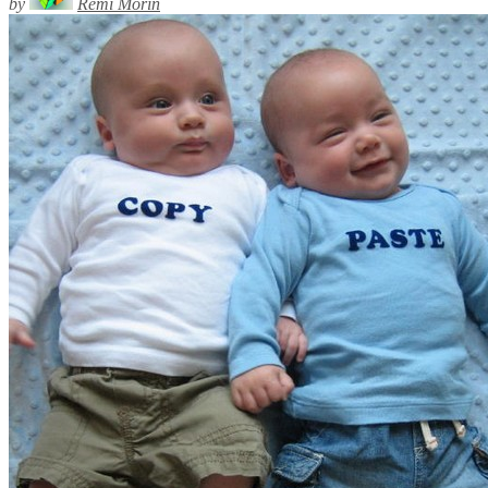
by
Rémi Morin