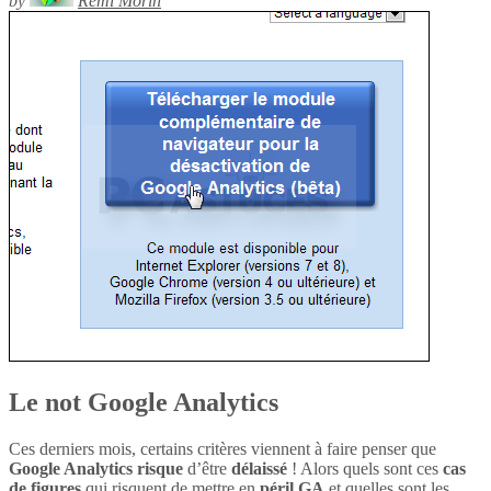
by
Rémi Morin
Le not Google Analytics
Ces derniers mois, certains critères viennent à faire penser que
Google Analytics
risque
d’être
délaissé
! Alors quels sont ces
cas
de figures
qui risquent de mettre en
péril
GA
et quelles sont les