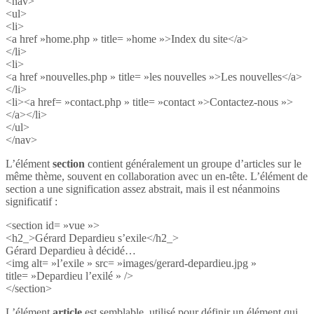
<nav>
<ul>
<li>
<a href »home.php » title= »home »>Index du site</a>
</li>
<li>
<a href »nouvelles.php » title= »les nouvelles »>Les nouvelles</a>
</li>
<li><a href= »contact.php » title= »contact »>Contactez-nous »>
</a></li>
</ul>
</nav>
L’élément
section
contient généralement un groupe d’articles sur le
même thème, souvent en collaboration avec un en-tête. L’élément de
section a une signification assez abstrait, mais il est néanmoins
significatif :
<section id= »vue »>
<h2_>Gérard Depardieu s’exile</h2_>
Gérard Depardieu à décidé…
<img alt= »l’exile » src= »images/gerard-depardieu.jpg »
title= »Depardieu l’exilé » />
</section>
L’élément
article
est semblable, utilisé pour définir un élément qui