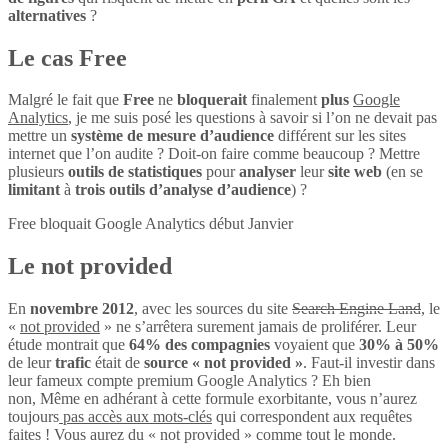
alternatives
?
Le cas Free
Malgré le fait que
Free
ne
bloquerait
finalement
plus
Google
Analytics
, je me suis posé les questions à savoir si l’on ne devait pas
mettre un
système de mesure d’audience
différent sur les sites
internet que l’on audite ? Doit-on faire comme beaucoup ? Mettre
plusieurs
outils de statistiques
pour
analyser
leur
site web
(en se
limitant
à
trois outils d’analyse d’audience
) ?
Free bloquait Google Analytics début Janvier
Le not provided
En
novembre 2012
, avec les sources du site
Search Engine Land
, le
«
not provided
» ne s’arrêtera surement jamais de proliférer. Leur
étude montrait que
64% des compagnies
voyaient que
30% à 50%
de leur
trafic
était de
source « not provided »
. Faut-il investir dans
leur fameux compte premium Google Analytics ? Eh bien
non, Même en adhérant à cette formule exorbitante, vous n’aurez
toujours
pas accès aux mots-clés
qui correspondent aux requêtes
faites ! Vous aurez du « not provided » comme tout le monde.