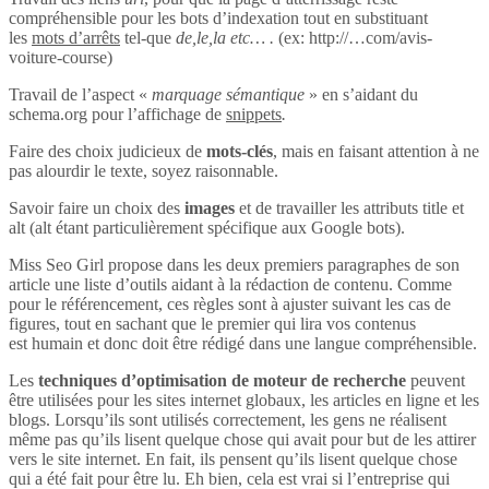
compréhensible pour les bots d’indexation tout en substituant
les
mots d’arrêts
tel-que
de,le,la etc… .
(ex: http://…com/avis-
voiture-course)
Travail de l’aspect «
marquage sémantique
» en s’aidant du
schema.org pour l’affichage de
snippets
.
Faire des choix judicieux de
mots-clés
, mais en faisant attention à ne
pas alourdir le texte, soyez raisonnable.
Savoir faire un choix des
images
et de travailler les attributs title et
alt (alt étant particulièrement spécifique aux Google bots).
Miss Seo Girl propose dans les deux premiers paragraphes de son
article une liste d’outils aidant à la rédaction de contenu. Comme
pour le référencement, ces règles sont à ajuster suivant les cas de
figures, tout en sachant que le premier qui lira vos contenus
est humain et donc doit être rédigé dans une langue compréhensible.
Les
techniques d’optimisation de moteur de recherche
peuvent
être utilisées pour les sites internet globaux, les articles en ligne et les
blogs. Lorsqu’ils sont utilisés correctement, les gens ne réalisent
même pas qu’ils lisent quelque chose qui avait pour but de les attirer
vers le site internet. En fait, ils pensent qu’ils lisent quelque chose
qui a été fait pour être lu. Eh bien, cela est vrai si l’entreprise qui