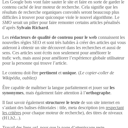
Les Google bots vont faire sauter le site et faire en sorte de garder le
contenu caché de leur moteur de recherche. Cela signifie que les
résultats de recherche organiques convoités seront beaucoup plus
difficiles à trouver pour quiconque viole le nouvel algorithme. Le
SMO
serait un pilier pour faire remonter certains articles pénalisés
d’après
Sylvain Richard
.
Les
rédacteurs de qualité de contenu pour le web
connaissent les
nouvelles règles SEO et sont très habiles à créer des articles qui vous
aideront à obtenir un site découvert dans les recherches et aussi de
sens. Ces articles sont écrits non seulement pour améliorer le
trafic web, mais aussi pour améliorer l’expérience globale utilisateur
pour la personne qui trouve l’article.
Le contenu doit être
pertinent
et
unique
. (
Le copier-coller de
Wikipédia, oubliez)
Être capable de maîtriser la langue parfaitement et jouer sur
les
synonymes
, mais également faire attention à l’
orthographe
.
Il faut savoir également
structurer le texte
de son site internet en
s’aidant des balises éditoriales : title, meta description (en
respectant
les critères
pour chaque moteur de recherche), des titres de niveaux
(H1,h2,..).
Travail des liens
url
, pour que la page d’atterrissage reste