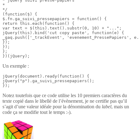
* jQuery suivi presse-papiers

*

*/

(function($) {

$.fn.ga_suivi_pressepapiers = function() {

return this.each(function() {

var text = $(this).text().substr(0, 10) + "...";

jQuery(this).bind('cut copy paste', function(e) {

_gaq.push(['_trackEvent', 'evenement_PressePapiers', e.
});

});

};

})(jQuery);
Un exemple :
jQuery(document).ready(function() {

jQuery("p").ga_suivi_pressepapiers();

});
Notez toutefois que ce code utilise les 10 premiers caractères du
texte copié dans le libellé de l’évènement, je ne certifie pas qu’il
s’agit d’une valeur idéale pour la dénomination du
label
, mais un
code ça se modifie tout le temps :-).