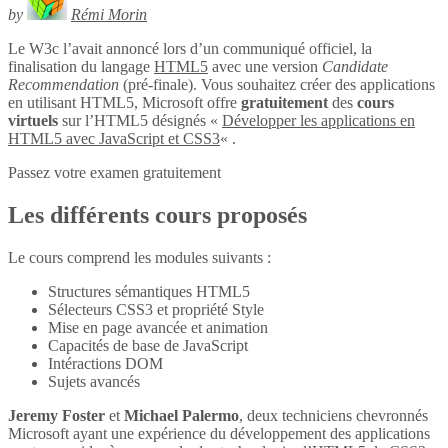
by
Rémi Morin
Le W3c l’avait annoncé lors d’un communiqué officiel, la
finalisation du langage
HTML5
avec une version
Candidate
Recommendation
(pré-finale). Vous souhaitez créer des applications
en utilisant HTML5, Microsoft offre
gratuitement
des
cours
virtuels
sur l’HTML5 désignés «
Développer les applications en
HTML5 avec JavaScript et CSS3
« .
Passez votre examen gratuitement
Les différents cours proposés
Le cours comprend les modules suivants :
Structures sémantiques HTML5
Sélecteurs CSS3 et propriété Style
Mise en page avancée et animation
Capacités de base de JavaScript
Intéractions DOM
Sujets avancés
Jeremy Foster
et
Michael Palermo
, deux techniciens chevronnés
Microsoft ayant une expérience du développement des applications