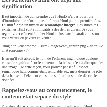
signification
Il est important de comprendre que l’Html5 n’a pas pour rôle
d’introduire une sémantique au format Html pour la première fois.
L’Html à
déjà
un niveau de
sémantique intégré
. Les structures
existantes Html sont significatifs à des degrés divers. Si vous
regardez cet élément familier Html inclus dans l’extrait ci-dessous
vous verrez où je veux en venir :
<img alt= »chat ronron » src= »images/chat_ronron.png » title= »le
chat ronronne » />
Bien qu’il soit abrégé, le nom de l’élément
img
indique quelque
chose de significatif sur le contenu de la balise, c’est-à-dire que c’est
une image. De cette façon, vous pouvez penser à l’aspect
sémantique html comme étant semblable aux méta données, le rôle
de la balise de l’élément et les noms d’attribut sont de décrire les
données.
Rappelez-vous au commencement, le
contenu était séparé du style
Certaines de ces structures que nous avons utilisées en Html