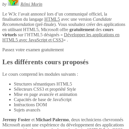
by
Rémi Morin
Le W3c l’avait annoncé lors d’un communiqué officiel, la
finalisation du langage
HTML5
avec une version
Candidate
Recommendation
(pré-finale). Vous souhaitez créer des applications
en utilisant HTML5, Microsoft offre
gratuitement
des
cours
virtuels
sur l’HTML5 désignés «
Développer les applications en
HTML5 avec JavaScript et CSS3
« .
Passez votre examen gratuitement
Les différents cours proposés
Le cours comprend les modules suivants :
Structures sémantiques HTML5
Sélecteurs CSS3 et propriété Style
Mise en page avancée et animation
Capacités de base de JavaScript
Intéractions DOM
Sujets avancés
Jeremy Foster
et
Michael Palermo
, deux techniciens chevronnés
Microsoft ayant une expérience du développement des applications