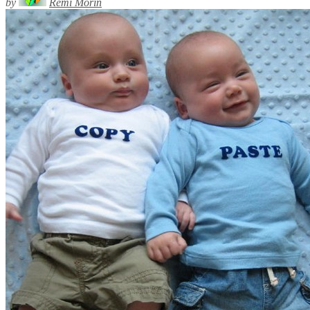
by
Rémi Morin