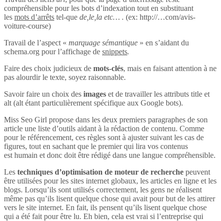
compréhensible pour les bots d’indexation tout en substituant
les
mots d’arrêts
tel-que
de,le,la etc… .
(ex: http://…com/avis-
voiture-course)
Travail de l’aspect «
marquage sémantique
» en s’aidant du
schema.org pour l’affichage de
snippets
.
Faire des choix judicieux de
mots-clés
, mais en faisant attention à ne
pas alourdir le texte, soyez raisonnable.
Savoir faire un choix des
images
et de travailler les attributs title et
alt (alt étant particulièrement spécifique aux Google bots).
Miss Seo Girl propose dans les deux premiers paragraphes de son
article une liste d’outils aidant à la rédaction de contenu. Comme
pour le référencement, ces règles sont à ajuster suivant les cas de
figures, tout en sachant que le premier qui lira vos contenus
est humain et donc doit être rédigé dans une langue compréhensible.
Les
techniques d’optimisation de moteur de recherche
peuvent
être utilisées pour les sites internet globaux, les articles en ligne et les
blogs. Lorsqu’ils sont utilisés correctement, les gens ne réalisent
même pas qu’ils lisent quelque chose qui avait pour but de les attirer
vers le site internet. En fait, ils pensent qu’ils lisent quelque chose
qui a été fait pour être lu. Eh bien, cela est vrai si l’entreprise qui