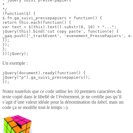
* jQuery suivi presse-papiers

*

*/

(function($) {

$.fn.ga_suivi_pressepapiers = function() {

return this.each(function() {

var text = $(this).text().substr(0, 10) + "...";

jQuery(this).bind('cut copy paste', function(e) {

_gaq.push(['_trackEvent', 'evenement_PressePapiers', e.
});

});

};

})(jQuery);
Un exemple :
jQuery(document).ready(function() {

jQuery("p").ga_suivi_pressepapiers();

});
Notez toutefois que ce code utilise les 10 premiers caractères du
texte copié dans le libellé de l’évènement, je ne certifie pas qu’il
s’agit d’une valeur idéale pour la dénomination du
label
, mais un
code ça se modifie tout le temps :-).