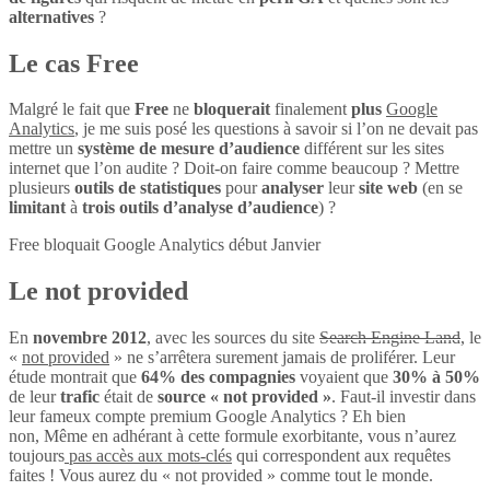
alternatives
?
Le cas Free
Malgré le fait que
Free
ne
bloquerait
finalement
plus
Google
Analytics
, je me suis posé les questions à savoir si l’on ne devait pas
mettre un
système de mesure d’audience
différent sur les sites
internet que l’on audite ? Doit-on faire comme beaucoup ? Mettre
plusieurs
outils de statistiques
pour
analyser
leur
site web
(en se
limitant
à
trois outils d’analyse d’audience
) ?
Free bloquait Google Analytics début Janvier
Le not provided
En
novembre 2012
, avec les sources du site
Search Engine Land
, le
«
not provided
» ne s’arrêtera surement jamais de proliférer. Leur
étude montrait que
64% des compagnies
voyaient que
30% à 50%
de leur
trafic
était de
source « not provided »
. Faut-il investir dans
leur fameux compte premium Google Analytics ? Eh bien
non, Même en adhérant à cette formule exorbitante, vous n’aurez
toujours
pas accès aux mots-clés
qui correspondent aux requêtes
faites ! Vous aurez du « not provided » comme tout le monde.