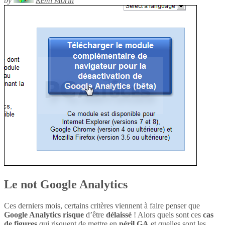
by
Rémi Morin
Le not Google Analytics
Ces derniers mois, certains critères viennent à faire penser que
Google Analytics
risque
d’être
délaissé
! Alors quels sont ces
cas
de figures
qui risquent de mettre en
péril
GA
et quelles sont les