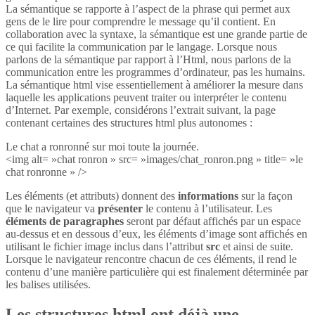
La sémantique se rapporte à l’aspect de la phrase qui permet aux
gens de le lire pour comprendre le message qu’il contient. En
collaboration avec la syntaxe, la sémantique est une grande partie de
ce qui facilite la communication par le langage. Lorsque nous
parlons de la sémantique par rapport à l’Html, nous parlons de la
communication entre les programmes d’ordinateur, pas les humains.
La sémantique html vise essentiellement à améliorer la mesure dans
laquelle les applications peuvent traiter ou interpréter le contenu
d’Internet. Par exemple, considérons l’extrait suivant, la page
contenant certaines des structures html plus autonomes :
Le chat a ronronné sur moi toute la journée.
<img alt= »chat ronron » src= »images/chat_ronron.png » title= »le
chat ronronne » />
Les éléments (et attributs) donnent des
informations
sur la façon
que le navigateur va
présenter
le contenu à l’utilisateur. Les
éléments de paragraphes
seront par défaut affichés par un espace
au-dessus et en dessous d’eux, les éléments d’image sont affichés en
utilisant le fichier image inclus dans l’attribut
src
et ainsi de suite.
Lorsque le navigateur rencontre chacun de ces éléments, il rend le
contenu d’une manière particulière qui est finalement déterminée par
les balises utilisées.
Les structures html ont déjà une