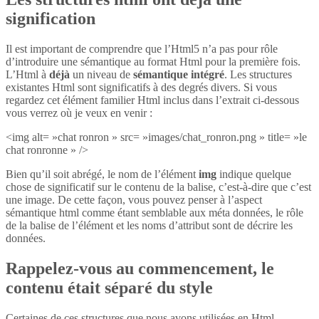
signification
Il est important de comprendre que l’Html5 n’a pas pour rôle
d’introduire une sémantique au format Html pour la première fois.
L’Html à
déjà
un niveau de
sémantique intégré
. Les structures
existantes Html sont significatifs à des degrés divers. Si vous
regardez cet élément familier Html inclus dans l’extrait ci-dessous
vous verrez où je veux en venir :
<img alt= »chat ronron » src= »images/chat_ronron.png » title= »le
chat ronronne » />
Bien qu’il soit abrégé, le nom de l’élément
img
indique quelque
chose de significatif sur le contenu de la balise, c’est-à-dire que c’est
une image. De cette façon, vous pouvez penser à l’aspect
sémantique html comme étant semblable aux méta données, le rôle
de la balise de l’élément et les noms d’attribut sont de décrire les
données.
Rappelez-vous au commencement, le
contenu était séparé du style
Certaines de ces structures que nous avons utilisées en Html