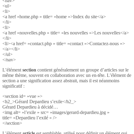
<nav>
<ul>
<li>
<a href »home.php » title= »home »>Index du site</a>
</li>
<li>
<a href »nouvelles.php » title= »les nouvelles »>Les nouvelles</a>
</li>
<li><a href= »contact.php » title= »contact »>Contactez-nous »>
</a></li>
</ul>
</nav>
L’élément
section
contient généralement un groupe d’articles sur le
même thème, souvent en collaboration avec un en-tête. L’élément de
section a une signification assez abstrait, mais il est néanmoins
significatif :
<section id= »vue »>
<h2_>Gérard Depardieu s’exile</h2_>
Gérard Depardieu à décidé…
<img alt= »l’exile » src= »images/gerard-depardieu.jpg »
title= »Depardieu l’exilé » />
</section>
L’élément
article
est semblable, utilisé pour définir un élément qui