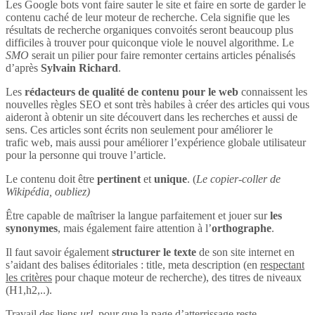
Les Google bots vont faire sauter le site et faire en sorte de garder le
contenu caché de leur moteur de recherche. Cela signifie que les
résultats de recherche organiques convoités seront beaucoup plus
difficiles à trouver pour quiconque viole le nouvel algorithme. Le
SMO
serait un pilier pour faire remonter certains articles pénalisés
d’après
Sylvain Richard
.
Les
rédacteurs de qualité de contenu pour le web
connaissent les
nouvelles règles SEO et sont très habiles à créer des articles qui vous
aideront à obtenir un site découvert dans les recherches et aussi de
sens. Ces articles sont écrits non seulement pour améliorer le
trafic web, mais aussi pour améliorer l’expérience globale utilisateur
pour la personne qui trouve l’article.
Le contenu doit être
pertinent
et
unique
. (
Le copier-coller de
Wikipédia, oubliez)
Être capable de maîtriser la langue parfaitement et jouer sur
les
synonymes
, mais également faire attention à l’
orthographe
.
Il faut savoir également
structurer le texte
de son site internet en
s’aidant des balises éditoriales : title, meta description (en
respectant
les critères
pour chaque moteur de recherche), des titres de niveaux
(H1,h2,..).
Travail des liens
url
, pour que la page d’atterrissage reste