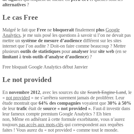
alternatives
?
Le cas Free
Malgré le fait que
Free
ne
bloquerait
finalement
plus
Google
Analytics
, je me suis posé les questions à savoir si l’on ne devait pas
mettre un
système de mesure d’audience
différent sur les sites
internet que l’on audite ? Doit-on faire comme beaucoup ? Mettre
plusieurs
outils de statistiques
pour
analyser
leur
site web
(en se
limitant
à
trois outils d’analyse d’audience
) ?
Free bloquait Google Analytics début Janvier
Le not provided
En
novembre 2012
, avec les sources du site
Search Engine Land
, le
«
not provided
» ne s’arrêtera surement jamais de proliférer. Leur
étude montrait que
64% des compagnies
voyaient que
30% à 50%
de leur
trafic
était de
source « not provided »
. Faut-il investir dans
leur fameux compte premium Google Analytics ? Eh bien
non, Même en adhérant à cette formule exorbitante, vous n’aurez
toujours
pas accès aux mots-clés
qui correspondent aux requêtes
faites ! Vous aurez du « not provided » comme tout le monde.