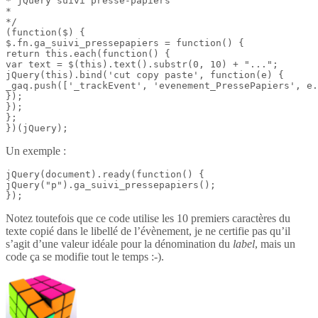
* jQuery suivi presse-papiers

*

*/

(function($) {

$.fn.ga_suivi_pressepapiers = function() {

return this.each(function() {

var text = $(this).text().substr(0, 10) + "...";

jQuery(this).bind('cut copy paste', function(e) {

_gaq.push(['_trackEvent', 'evenement_PressePapiers', e.
});

});

};

})(jQuery);
Un exemple :
jQuery(document).ready(function() {

jQuery("p").ga_suivi_pressepapiers();

});
Notez toutefois que ce code utilise les 10 premiers caractères du
texte copié dans le libellé de l’évènement, je ne certifie pas qu’il
s’agit d’une valeur idéale pour la dénomination du
label
, mais un
code ça se modifie tout le temps :-).