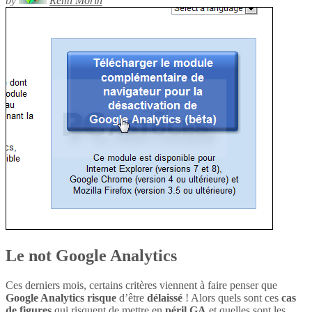
by
Rémi Morin
Le not Google Analytics
Ces derniers mois, certains critères viennent à faire penser que
Google Analytics
risque
d’être
délaissé
! Alors quels sont ces
cas
de figures
qui risquent de mettre en
péril
GA
et quelles sont les