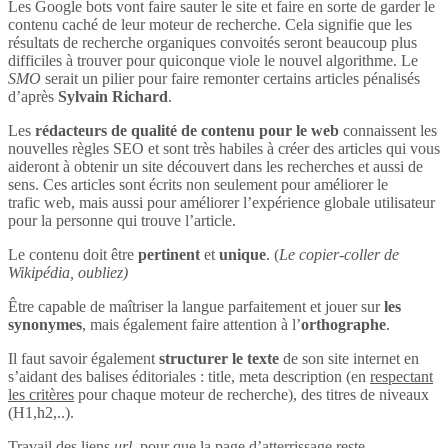
Les Google bots vont faire sauter le site et faire en sorte de garder le
contenu caché de leur moteur de recherche. Cela signifie que les
résultats de recherche organiques convoités seront beaucoup plus
difficiles à trouver pour quiconque viole le nouvel algorithme. Le
SMO
serait un pilier pour faire remonter certains articles pénalisés
d’après
Sylvain Richard
.
Les
rédacteurs de qualité de contenu pour le web
connaissent les
nouvelles règles SEO et sont très habiles à créer des articles qui vous
aideront à obtenir un site découvert dans les recherches et aussi de
sens. Ces articles sont écrits non seulement pour améliorer le
trafic web, mais aussi pour améliorer l’expérience globale utilisateur
pour la personne qui trouve l’article.
Le contenu doit être
pertinent
et
unique
. (
Le copier-coller de
Wikipédia, oubliez)
Être capable de maîtriser la langue parfaitement et jouer sur
les
synonymes
, mais également faire attention à l’
orthographe
.
Il faut savoir également
structurer le texte
de son site internet en
s’aidant des balises éditoriales : title, meta description (en
respectant
les critères
pour chaque moteur de recherche), des titres de niveaux
(H1,h2,..).
Travail des liens
url
, pour que la page d’atterrissage reste