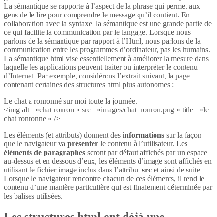
La sémantique se rapporte à l’aspect de la phrase qui permet aux
gens de le lire pour comprendre le message qu’il contient. En
collaboration avec la syntaxe, la sémantique est une grande partie de
ce qui facilite la communication par le langage. Lorsque nous
parlons de la sémantique par rapport à l’Html, nous parlons de la
communication entre les programmes d’ordinateur, pas les humains.
La sémantique html vise essentiellement à améliorer la mesure dans
laquelle les applications peuvent traiter ou interpréter le contenu
d’Internet. Par exemple, considérons l’extrait suivant, la page
contenant certaines des structures html plus autonomes :
Le chat a ronronné sur moi toute la journée.
<img alt= »chat ronron » src= »images/chat_ronron.png » title= »le
chat ronronne » />
Les éléments (et attributs) donnent des
informations
sur la façon
que le navigateur va
présenter
le contenu à l’utilisateur. Les
éléments de paragraphes
seront par défaut affichés par un espace
au-dessus et en dessous d’eux, les éléments d’image sont affichés en
utilisant le fichier image inclus dans l’attribut
src
et ainsi de suite.
Lorsque le navigateur rencontre chacun de ces éléments, il rend le
contenu d’une manière particulière qui est finalement déterminée par
les balises utilisées.
Les structures html ont déjà une