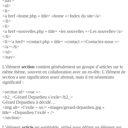
<nav>
<ul>
<li>
<a href »home.php » title= »home »>Index du site</a>
</li>
<li>
<a href »nouvelles.php » title= »les nouvelles »>Les nouvelles</a>
</li>
<li><a href= »contact.php » title= »contact »>Contactez-nous »>
</a></li>
</ul>
</nav>
L’élément
section
contient généralement un groupe d’articles sur le
même thème, souvent en collaboration avec un en-tête. L’élément de
section a une signification assez abstrait, mais il est néanmoins
significatif :
<section id= »vue »>
<h2_>Gérard Depardieu s’exile</h2_>
Gérard Depardieu à décidé…
<img alt= »l’exile » src= »images/gerard-depardieu.jpg »
title= »Depardieu l’exilé » />
</section>
L’élément
article
est semblable, utilisé pour définir un élément qui