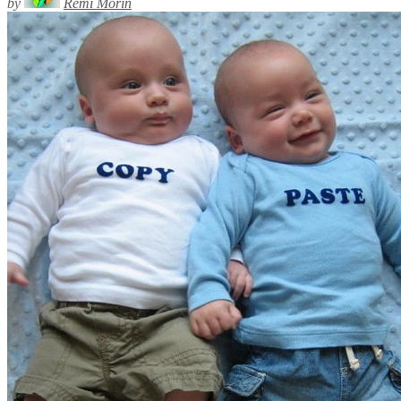
by
Rémi Morin