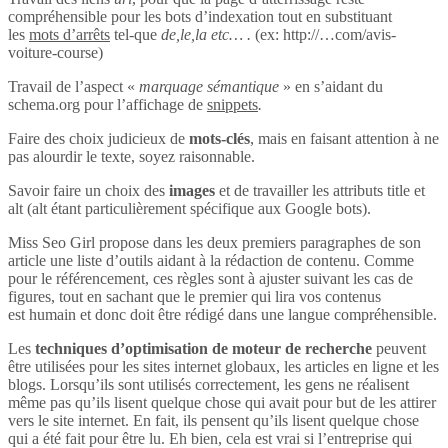
compréhensible pour les bots d’indexation tout en substituant
les
mots d’arrêts
tel-que
de,le,la etc… .
(ex: http://…com/avis-
voiture-course)
Travail de l’aspect «
marquage sémantique
» en s’aidant du
schema.org pour l’affichage de
snippets
.
Faire des choix judicieux de
mots-clés
, mais en faisant attention à ne
pas alourdir le texte, soyez raisonnable.
Savoir faire un choix des
images
et de travailler les attributs title et
alt (alt étant particulièrement spécifique aux Google bots).
Miss Seo Girl propose dans les deux premiers paragraphes de son
article une liste d’outils aidant à la rédaction de contenu. Comme
pour le référencement, ces règles sont à ajuster suivant les cas de
figures, tout en sachant que le premier qui lira vos contenus
est humain et donc doit être rédigé dans une langue compréhensible.
Les
techniques d’optimisation de moteur de recherche
peuvent
être utilisées pour les sites internet globaux, les articles en ligne et les
blogs. Lorsqu’ils sont utilisés correctement, les gens ne réalisent
même pas qu’ils lisent quelque chose qui avait pour but de les attirer
vers le site internet. En fait, ils pensent qu’ils lisent quelque chose
qui a été fait pour être lu. Eh bien, cela est vrai si l’entreprise qui