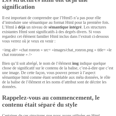
signification
Il est important de comprendre que l’Html5 n’a pas pour rôle
d’introduire une sémantique au format Html pour la première fois.
L’Html à
déjà
un niveau de
sémantique intégré
. Les structures
existantes Html sont significatifs à des degrés divers. Si vous
regardez cet élément familier Html inclus dans l’extrait ci-dessous
vous verrez où je veux en venir :
<img alt= »chat ronron » src= »images/chat_ronron.png » title= »le
chat ronronne » />
Bien qu’il soit abrégé, le nom de l’élément
img
indique quelque
chose de significatif sur le contenu de la balise, c’est-à-dire que c’est
une image. De cette façon, vous pouvez penser à l’aspect
sémantique html comme étant semblable aux méta données, le rôle
de la balise de l’élément et les noms d’attribut sont de décrire les
données.
Rappelez-vous au commencement, le
contenu était séparé du style
Certaines de ces structures que nous avons utilisées en Html