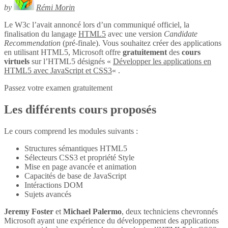
by
Rémi Morin
Le W3c l’avait annoncé lors d’un communiqué officiel, la
finalisation du langage
HTML5
avec une version
Candidate
Recommendation
(pré-finale). Vous souhaitez créer des applications
en utilisant HTML5, Microsoft offre
gratuitement
des
cours
virtuels
sur l’HTML5 désignés «
Développer les applications en
HTML5 avec JavaScript et CSS3
« .
Passez votre examen gratuitement
Les différents cours proposés
Le cours comprend les modules suivants :
Structures sémantiques HTML5
Sélecteurs CSS3 et propriété Style
Mise en page avancée et animation
Capacités de base de JavaScript
Intéractions DOM
Sujets avancés
Jeremy Foster
et
Michael Palermo
, deux techniciens chevronnés
Microsoft ayant une expérience du développement des applications