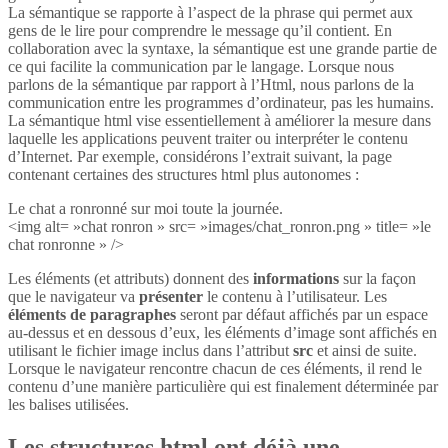
La sémantique se rapporte à l’aspect de la phrase qui permet aux
gens de le lire pour comprendre le message qu’il contient. En
collaboration avec la syntaxe, la sémantique est une grande partie de
ce qui facilite la communication par le langage. Lorsque nous
parlons de la sémantique par rapport à l’Html, nous parlons de la
communication entre les programmes d’ordinateur, pas les humains.
La sémantique html vise essentiellement à améliorer la mesure dans
laquelle les applications peuvent traiter ou interpréter le contenu
d’Internet. Par exemple, considérons l’extrait suivant, la page
contenant certaines des structures html plus autonomes :
Le chat a ronronné sur moi toute la journée.
<img alt= »chat ronron » src= »images/chat_ronron.png » title= »le
chat ronronne » />
Les éléments (et attributs) donnent des
informations
sur la façon
que le navigateur va
présenter
le contenu à l’utilisateur. Les
éléments de paragraphes
seront par défaut affichés par un espace
au-dessus et en dessous d’eux, les éléments d’image sont affichés en
utilisant le fichier image inclus dans l’attribut
src
et ainsi de suite.
Lorsque le navigateur rencontre chacun de ces éléments, il rend le
contenu d’une manière particulière qui est finalement déterminée par
les balises utilisées.
Les structures html ont déjà une