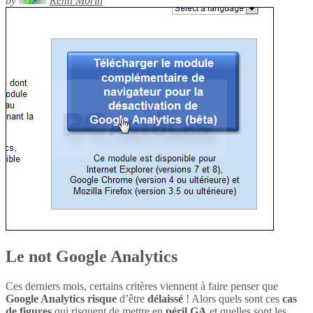
by
Rémi Morin
Le not Google Analytics
Ces derniers mois, certains critères viennent à faire penser que
Google Analytics
risque
d’être
délaissé
! Alors quels sont ces
cas
de figures
qui risquent de mettre en
péril
GA
et quelles sont les