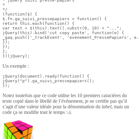
* jQuery suivi presse-papiers

*

*/

(function($) {

$.fn.ga_suivi_pressepapiers = function() {

return this.each(function() {

var text = $(this).text().substr(0, 10) + "...";

jQuery(this).bind('cut copy paste', function(e) {

_gaq.push(['_trackEvent', 'evenement_PressePapiers', e.
});

});

};

})(jQuery);
Un exemple :
jQuery(document).ready(function() {

jQuery("p").ga_suivi_pressepapiers();

});
Notez toutefois que ce code utilise les 10 premiers caractères du
texte copié dans le libellé de l’évènement, je ne certifie pas qu’il
s’agit d’une valeur idéale pour la dénomination du
label
, mais un
code ça se modifie tout le temps :-).