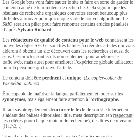
Les Google bots vont faire sauter le site et faire en sorte de garder le
contenu caché de leur moteur de recherche. Cela signifie que les
résultats de recherche organiques convoités seront beaucoup plus
difficiles à trouver pour quiconque viole le nouvel algorithme. Le
SMO
serait un pilier pour faire remonter certains articles pénalisés
d’après
Sylvain Richard
.
Les
rédacteurs de qualité de contenu pour le web
connaissent les
nouvelles règles SEO et sont très habiles à créer des articles qui vous
aideront à obtenir un site découvert dans les recherches et aussi de
sens. Ces articles sont écrits non seulement pour améliorer le
trafic web, mais aussi pour améliorer l’expérience globale utilisateur
pour la personne qui trouve l’article.
Le contenu doit être
pertinent
et
unique
. (
Le copier-coller de
Wikipédia, oubliez)
Être capable de maîtriser la langue parfaitement et jouer sur
les
synonymes
, mais également faire attention à l’
orthographe
.
Il faut savoir également
structurer le texte
de son site internet en
s’aidant des balises éditoriales : title, meta description (en
respectant
les critères
pour chaque moteur de recherche), des titres de niveaux
(H1,h2,..).
Travail des liens
url
, pour que la page d’atterrissage reste