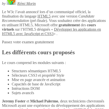
by
Rémi Morin
Le W3c l’avait annoncé lors d’un communiqué officiel, la
finalisation du langage
HTML5
avec une version
Candidate
Recommendation
(pré-finale). Vous souhaitez créer des applications
en utilisant HTML5, Microsoft offre
gratuitement
des
cours
virtuels
sur l’HTML5 désignés «
Développer les applications en
HTML5 avec JavaScript et CSS3
« .
Passez votre examen gratuitement
Les différents cours proposés
Le cours comprend les modules suivants :
Structures sémantiques HTML5
Sélecteurs CSS3 et propriété Style
Mise en page avancée et animation
Capacités de base de JavaScript
Intéractions DOM
Sujets avancés
Jeremy Foster
et
Michael Palermo
, deux techniciens chevronnés
Microsoft ayant une expérience du développement des applications