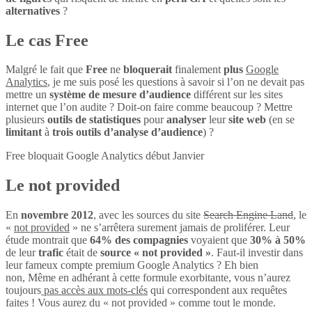
alternatives
?
Le cas Free
Malgré le fait que
Free
ne
bloquerait
finalement
plus
Google
Analytics
, je me suis posé les questions à savoir si l’on ne devait pas
mettre un
système de mesure d’audience
différent sur les sites
internet que l’on audite ? Doit-on faire comme beaucoup ? Mettre
plusieurs
outils de statistiques
pour
analyser
leur
site web
(en se
limitant
à
trois outils d’analyse d’audience
) ?
Free bloquait Google Analytics début Janvier
Le not provided
En
novembre 2012
, avec les sources du site
Search Engine Land
, le
«
not provided
» ne s’arrêtera surement jamais de proliférer. Leur
étude montrait que
64% des compagnies
voyaient que
30% à 50%
de leur
trafic
était de
source « not provided »
. Faut-il investir dans
leur fameux compte premium Google Analytics ? Eh bien
non, Même en adhérant à cette formule exorbitante, vous n’aurez
toujours
pas accès aux mots-clés
qui correspondent aux requêtes
faites ! Vous aurez du « not provided » comme tout le monde.