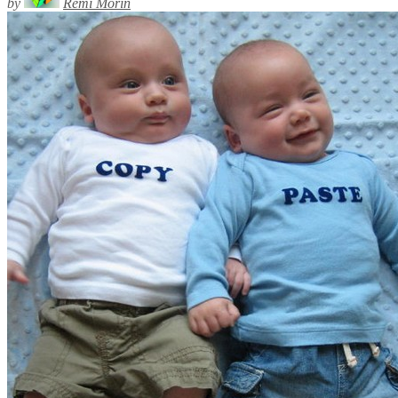
by
Rémi Morin