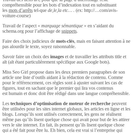
compréhensible pour les bots d’indexation tout en substituant
les
mots d’arrêts
tel-que
de,le,la etc… .
(ex: http://…com/avis-
voiture-course)
Travail de l’aspect «
marquage sémantique
» en s’aidant du
schema.org pour l’affichage de
snippets
.
Faire des choix judicieux de
mots-clés
, mais en faisant attention à ne
pas alourdir le texte, soyez raisonnable.
Savoir faire un choix des
images
et de travailler les attributs title et
alt (alt étant particulièrement spécifique aux Google bots).
Miss Seo Girl propose dans les deux premiers paragraphes de son
article une liste d’outils aidant à la rédaction de contenu. Comme
pour le référencement, ces règles sont à ajuster suivant les cas de
figures, tout en sachant que le premier qui lira vos contenus
est humain et donc doit être rédigé dans une langue compréhensible.
Les
techniques d’optimisation de moteur de recherche
peuvent
être utilisées pour les sites internet globaux, les articles en ligne et les
blogs. Lorsqu’ils sont utilisés correctement, les gens ne réalisent
même pas qu’ils lisent quelque chose qui avait pour but de les attirer
vers le site internet. En fait, ils pensent qu’ils lisent quelque chose
qui a été fait pour être lu. Eh bien, cela est vrai si l’entreprise qui