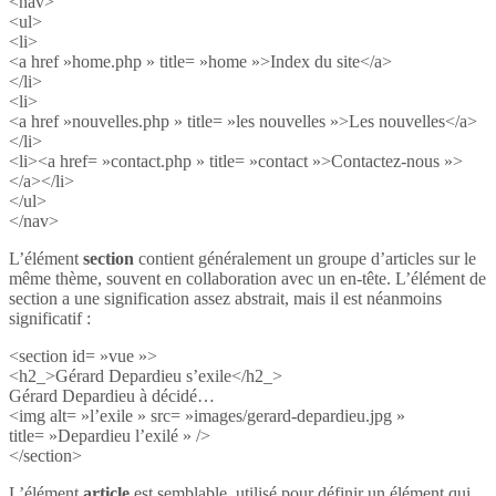
<nav>
<ul>
<li>
<a href »home.php » title= »home »>Index du site</a>
</li>
<li>
<a href »nouvelles.php » title= »les nouvelles »>Les nouvelles</a>
</li>
<li><a href= »contact.php » title= »contact »>Contactez-nous »>
</a></li>
</ul>
</nav>
L’élément
section
contient généralement un groupe d’articles sur le
même thème, souvent en collaboration avec un en-tête. L’élément de
section a une signification assez abstrait, mais il est néanmoins
significatif :
<section id= »vue »>
<h2_>Gérard Depardieu s’exile</h2_>
Gérard Depardieu à décidé…
<img alt= »l’exile » src= »images/gerard-depardieu.jpg »
title= »Depardieu l’exilé » />
</section>
L’élément
article
est semblable, utilisé pour définir un élément qui