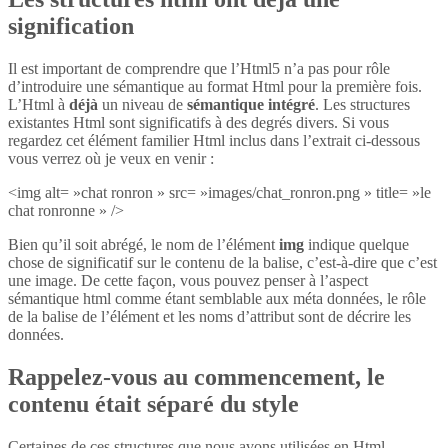
signification
Il est important de comprendre que l’Html5 n’a pas pour rôle
d’introduire une sémantique au format Html pour la première fois.
L’Html à
déjà
un niveau de
sémantique intégré
. Les structures
existantes Html sont significatifs à des degrés divers. Si vous
regardez cet élément familier Html inclus dans l’extrait ci-dessous
vous verrez où je veux en venir :
<img alt= »chat ronron » src= »images/chat_ronron.png » title= »le
chat ronronne » />
Bien qu’il soit abrégé, le nom de l’élément
img
indique quelque
chose de significatif sur le contenu de la balise, c’est-à-dire que c’est
une image. De cette façon, vous pouvez penser à l’aspect
sémantique html comme étant semblable aux méta données, le rôle
de la balise de l’élément et les noms d’attribut sont de décrire les
données.
Rappelez-vous au commencement, le
contenu était séparé du style
Certaines de ces structures que nous avons utilisées en Html