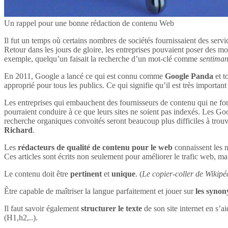
Un rappel pour une bonne rédaction de contenu Web
Il fut un temps où certains nombres de sociétés fournissaient des servi
Retour dans les jours de gloire, les entreprises pouvaient poser des mot
exemple, quelqu’un faisait la recherche d’un mot-clé comme
sentima
En 2011, Google a lancé ce qui est connu comme
Google Panda
et t
approprié pour tous les publics. Ce qui signifie qu’il est très impor
Les entreprises qui embauchent des fournisseurs de contenu qui ne font
pourraient conduire à ce que leurs sites ne soient pas indexés. Les Goog
recherche organiques convoités seront beaucoup plus difficiles à tro
Richard
.
Les
rédacteurs de qualité de contenu pour le web
connaissent les n
Ces articles sont écrits non seulement pour améliorer le trafic web, mai
Le contenu doit être
pertinent
et
unique
. (
Le copier-coller de Wikipéd
Être capable de maîtriser la langue parfaitement et jouer sur
les syno
Il faut savoir également
structurer le texte
de son site internet en s’ai
(H1,h2,..).