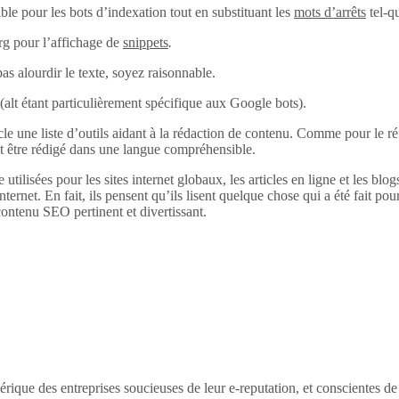
ble pour les bots d’indexation tout en substituant les
mots d’arrêts
tel-q
rg pour l’affichage de
snippets
.
pas alourdir le texte, soyez raisonnable.
alt (alt étant particulièrement spécifique aux Google bots).
 une liste d’outils aidant à la rédaction de contenu. Comme pour le réfé
it être rédigé dans une langue compréhensible.
 utilisées pour les sites internet globaux, les articles en ligne et les bl
internet. En fait, ils pensent qu’ils lisent quelque chose qui a été fait pour
ontenu SEO pertinent et divertissant.
érique des entreprises soucieuses de leur e-reputation, et conscientes d