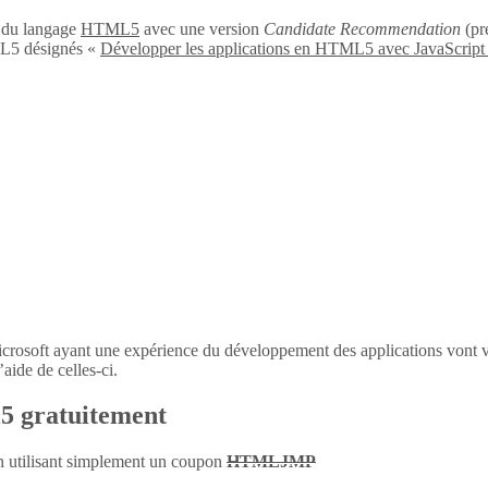
n du langage
HTML5
avec une version
Candidate Recommendation
(pré
L5 désignés «
Développer les applications en HTML5 avec JavaScript
icrosoft ayant une expérience du développement des applications vont 
aide de celles-ci.
l5 gratuitement
en utilisant simplement un coupon
HTMLJMP