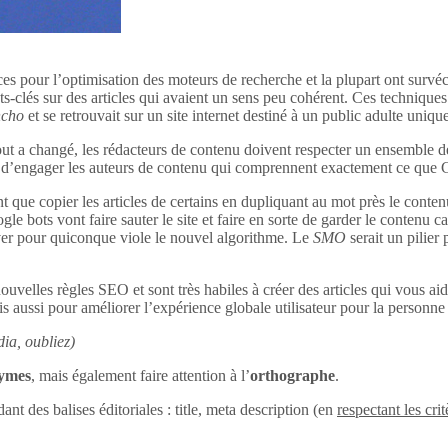
ces pour l’optimisation des moteurs de recherche et la plupart ont survéc
s-clés sur des articles qui avaient un sens peu cohérent. Ces techniques 
ncho
et se retrouvait sur un site internet destiné à un public adulte uniq
out a changé, les rédacteurs de contenu doivent respecter un ensemble d
tant d’engager les auteurs de contenu qui comprennent exactement ce que
 que copier les articles de certains en dupliquant au mot près le conten
le bots vont faire sauter le site et faire en sorte de garder le contenu c
uver pour quiconque viole le nouvel algorithme. Le
SMO
serait un pilier
ouvelles règles SEO et sont très habiles à créer des articles qui vous aid
s aussi pour améliorer l’expérience globale utilisateur pour la personne q
ia, oubliez)
nymes
, mais également faire attention à l’
orthographe
.
dant des balises éditoriales : title, meta description (en
respectant les crit