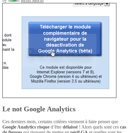
by
Rémi Morin
Le not Google Analytics
Ces derniers mois, certains critères viennent à faire penser que
Google Analytics
risque
d’être
délaissé
! Alors quels sont ces
cas
de figures
qui risquent de mettre en
péril
GA
et quelles sont les