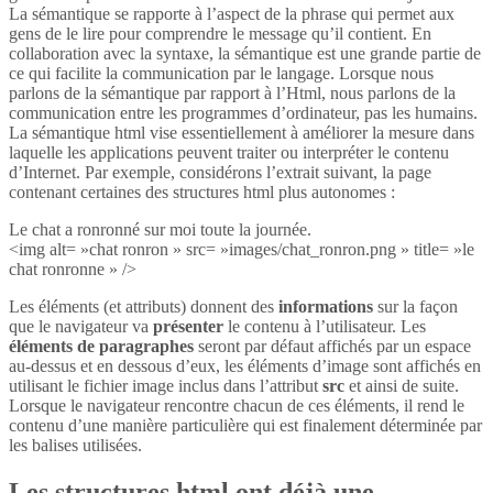
La sémantique se rapporte à l’aspect de la phrase qui permet aux
gens de le lire pour comprendre le message qu’il contient. En
collaboration avec la syntaxe, la sémantique est une grande partie de
ce qui facilite la communication par le langage. Lorsque nous
parlons de la sémantique par rapport à l’Html, nous parlons de la
communication entre les programmes d’ordinateur, pas les humains.
La sémantique html vise essentiellement à améliorer la mesure dans
laquelle les applications peuvent traiter ou interpréter le contenu
d’Internet. Par exemple, considérons l’extrait suivant, la page
contenant certaines des structures html plus autonomes :
Le chat a ronronné sur moi toute la journée.
<img alt= »chat ronron » src= »images/chat_ronron.png » title= »le
chat ronronne » />
Les éléments (et attributs) donnent des
informations
sur la façon
que le navigateur va
présenter
le contenu à l’utilisateur. Les
éléments de paragraphes
seront par défaut affichés par un espace
au-dessus et en dessous d’eux, les éléments d’image sont affichés en
utilisant le fichier image inclus dans l’attribut
src
et ainsi de suite.
Lorsque le navigateur rencontre chacun de ces éléments, il rend le
contenu d’une manière particulière qui est finalement déterminée par
les balises utilisées.
Les structures html ont déjà une