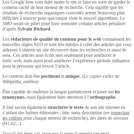
Les Google bots vont faire sauter le site et faire en sorte de garder le
contenu caché de leur moteur de recherche. Cela signifie que les
résultats de recherche organiques convoités seront beaucoup plus
difficiles à trouver pour quiconque viole le nouvel algorithme. Le
SMO
serait un pilier pour faire remonter certains articles pénalisés
d’après
Sylvain Richard
.
Les
rédacteurs de qualité de contenu pour le web
connaissent les
nouvelles règles SEO et sont très habiles à créer des articles qui vous
aideront à obtenir un site découvert dans les recherches et aussi de
sens. Ces articles sont écrits non seulement pour améliorer le
trafic web, mais aussi pour améliorer l’expérience globale utilisateur
pour la personne qui trouve l’article.
Le contenu doit être
pertinent
et
unique
. (
Le copier-coller de
Wikipédia, oubliez)
Être capable de maîtriser la langue parfaitement et jouer sur
les
synonymes
, mais également faire attention à l’
orthographe
.
Il faut savoir également
structurer le texte
de son site internet en
s’aidant des balises éditoriales : title, meta description (en
respectant
les critères
pour chaque moteur de recherche), des titres de niveaux
(H1,h2,..).
Travail des liens
url
, pour que la page d’atterrissage reste