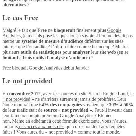
alternatives
?
Le cas Free
Malgré le fait que
Free
ne
bloquerait
finalement
plus
Google
Analytics
, je me suis posé les questions à savoir si l’on ne devait pas
mettre un
système de mesure d’audience
différent sur les sites
internet que l’on audite ? Doit-on faire comme beaucoup ? Mettre
plusieurs
outils de statistiques
pour
analyser
leur
site web
(en se
limitant
à
trois outils d’analyse d’audience
) ?
Free bloquait Google Analytics début Janvier
Le not provided
En
novembre 2012
, avec les sources du site
Search Engine Land
, le
«
not provided
» ne s’arrêtera surement jamais de proliférer. Leur
étude montrait que
64% des compagnies
voyaient que
30% à 50%
de leur
trafic
était de
source « not provided »
. Faut-il investir dans
leur fameux compte premium Google Analytics ? Eh bien
non, Même en adhérant à cette formule exorbitante, vous n’aurez
toujours
pas accès aux mots-clés
qui correspondent aux requêtes
faites ! Vous aurez du « not provided » comme tout le monde.