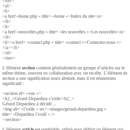
<nav>
<ul>
<li>
<a href »home.php » title= »home »>Index du site</a>
</li>
<li>
<a href »nouvelles.php » title= »les nouvelles »>Les nouvelles</a>
</li>
<li><a href= »contact.php » title= »contact »>Contactez-nous »>
</a></li>
</ul>
</nav>
L’élément
section
contient généralement un groupe d’articles sur le
même thème, souvent en collaboration avec un en-tête. L’élément de
section a une signification assez abstrait, mais il est néanmoins
significatif :
<section id= »vue »>
<h2_>Gérard Depardieu s’exile</h2_>
Gérard Depardieu à décidé…
<img alt= »l’exile » src= »images/gerard-depardieu.jpg »
title= »Depardieu l’exilé » />
</section>
L’élément
article
est semblable, utilisé pour définir un élément qui