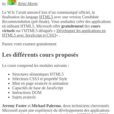
by
Rémi Morin
Le W3c l’avait annoncé lors d’un communiqué officiel, la
finalisation du langage
HTML5
avec une version
Candidate
Recommendation
(pré-finale). Vous souhaitez créer des applications
en utilisant HTML5, Microsoft offre
gratuitement
des
cours
virtuels
sur l’HTML5 désignés «
Développer les applications en
HTML5 avec JavaScript et CSS3
« .
Passez votre examen gratuitement
Les différents cours proposés
Le cours comprend les modules suivants :
Structures sémantiques HTML5
Sélecteurs CSS3 et propriété Style
Mise en page avancée et animation
Capacités de base de JavaScript
Intéractions DOM
Sujets avancés
Jeremy Foster
et
Michael Palermo
, deux techniciens chevronnés
Microsoft ayant une expérience du développement des applications