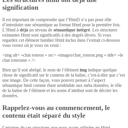
signification
Il est important de comprendre que l’Html5 n’a pas pour rôle
d’introduire une sémantique au format Html pour la première fois.
L’Html à
déjà
un niveau de
sémantique intégré
. Les structures
existantes Html sont significatifs à des degrés divers. Si vous
regardez cet élément familier Html inclus dans l’extrait ci-dessous
vous verrez où je veux en venir :
<img alt= »chat ronron » src= »images/chat_ronron.png » title= »le
chat ronronne » />
Bien qu’il soit abrégé, le nom de l’élément
img
indique quelque
chose de significatif sur le contenu de la balise, c’est-à-dire que c’est
une image. De cette façon, vous pouvez penser à l’aspect
sémantique html comme étant semblable aux méta données, le rôle
de la balise de l’élément et les noms d’attribut sont de décrire les
données.
Rappelez-vous au commencement, le
contenu était séparé du style
Certaines de ces structures que nous avons utilisées en Html