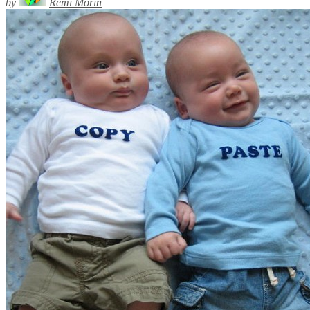
by
Rémi Morin