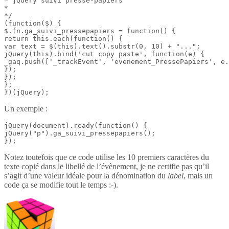
* jQuery suivi presse-papiers

*

*/

(function($) {

$.fn.ga_suivi_pressepapiers = function() {

return this.each(function() {

var text = $(this).text().substr(0, 10) + "...";

jQuery(this).bind('cut copy paste', function(e) {

_gaq.push(['_trackEvent', 'evenement_PressePapiers', e.
});

});

};

})(jQuery);
Un exemple :
jQuery(document).ready(function() {

jQuery("p").ga_suivi_pressepapiers();

});
Notez toutefois que ce code utilise les 10 premiers caractères du
texte copié dans le libellé de l’évènement, je ne certifie pas qu’il
s’agit d’une valeur idéale pour la dénomination du
label
, mais un
code ça se modifie tout le temps :-).