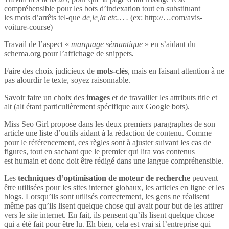
compréhensible pour les bots d’indexation tout en substituant
les
mots d’arrêts
tel-que
de,le,la etc… .
(ex: http://…com/avis-
voiture-course)
Travail de l’aspect «
marquage sémantique
» en s’aidant du
schema.org pour l’affichage de
snippets
.
Faire des choix judicieux de
mots-clés
, mais en faisant attention à ne
pas alourdir le texte, soyez raisonnable.
Savoir faire un choix des
images
et de travailler les attributs title et
alt (alt étant particulièrement spécifique aux Google bots).
Miss Seo Girl propose dans les deux premiers paragraphes de son
article une liste d’outils aidant à la rédaction de contenu. Comme
pour le référencement, ces règles sont à ajuster suivant les cas de
figures, tout en sachant que le premier qui lira vos contenus
est humain et donc doit être rédigé dans une langue compréhensible.
Les
techniques d’optimisation de moteur de recherche
peuvent
être utilisées pour les sites internet globaux, les articles en ligne et les
blogs. Lorsqu’ils sont utilisés correctement, les gens ne réalisent
même pas qu’ils lisent quelque chose qui avait pour but de les attirer
vers le site internet. En fait, ils pensent qu’ils lisent quelque chose
qui a été fait pour être lu. Eh bien, cela est vrai si l’entreprise qui