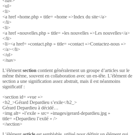
<nav>
<ul>
<li>
<a href »home.php » title= »home »>Index du site</a>
</li>
<li>
<a href »nouvelles.php » title= »les nouvelles »>Les nouvelles</a>
</li>
<li><a href= »contact.php » title= »contact »>Contactez-nous »>
</a></li>
</ul>
</nav>
L’élément
section
contient généralement un groupe d’articles sur le
même thème, souvent en collaboration avec un en-tête. L’élément de
section a une signification assez abstrait, mais il est néanmoins
significatif :
<section id= »vue »>
<h2_>Gérard Depardieu s’exile</h2_>
Gérard Depardieu à décidé…
<img alt= »l’exile » src= »images/gerard-depardieu.jpg »
title= »Depardieu l’exilé » />
</section>
L’élément
article
est semblable, utilisé pour définir un élément qui