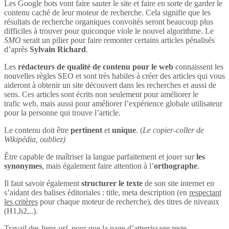
Les Google bots vont faire sauter le site et faire en sorte de garder le
contenu caché de leur moteur de recherche. Cela signifie que les
résultats de recherche organiques convoités seront beaucoup plus
difficiles à trouver pour quiconque viole le nouvel algorithme. Le
SMO
serait un pilier pour faire remonter certains articles pénalisés
d’après
Sylvain Richard
.
Les
rédacteurs de qualité de contenu pour le web
connaissent les
nouvelles règles SEO et sont très habiles à créer des articles qui vous
aideront à obtenir un site découvert dans les recherches et aussi de
sens. Ces articles sont écrits non seulement pour améliorer le
trafic web, mais aussi pour améliorer l’expérience globale utilisateur
pour la personne qui trouve l’article.
Le contenu doit être
pertinent
et
unique
. (
Le copier-coller de
Wikipédia, oubliez)
Être capable de maîtriser la langue parfaitement et jouer sur
les
synonymes
, mais également faire attention à l’
orthographe
.
Il faut savoir également
structurer le texte
de son site internet en
s’aidant des balises éditoriales : title, meta description (en
respectant
les critères
pour chaque moteur de recherche), des titres de niveaux
(H1,h2,..).
Travail des liens
url
, pour que la page d’atterrissage reste