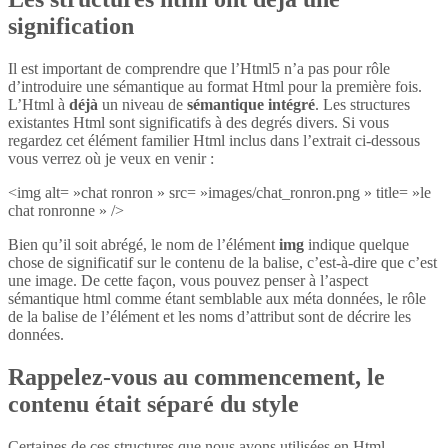
signification
Il est important de comprendre que l’Html5 n’a pas pour rôle
d’introduire une sémantique au format Html pour la première fois.
L’Html à
déjà
un niveau de
sémantique intégré
. Les structures
existantes Html sont significatifs à des degrés divers. Si vous
regardez cet élément familier Html inclus dans l’extrait ci-dessous
vous verrez où je veux en venir :
<img alt= »chat ronron » src= »images/chat_ronron.png » title= »le
chat ronronne » />
Bien qu’il soit abrégé, le nom de l’élément
img
indique quelque
chose de significatif sur le contenu de la balise, c’est-à-dire que c’est
une image. De cette façon, vous pouvez penser à l’aspect
sémantique html comme étant semblable aux méta données, le rôle
de la balise de l’élément et les noms d’attribut sont de décrire les
données.
Rappelez-vous au commencement, le
contenu était séparé du style
Certaines de ces structures que nous avons utilisées en Html