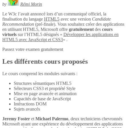
by
Rémi Morin
Le W3c l’avait annoncé lors d’un communiqué officiel, la
finalisation du langage
HTML5
avec une version
Candidate
Recommendation
(pré-finale). Vous souhaitez créer des applications
en utilisant HTML5, Microsoft offre
gratuitement
des
cours
virtuels
sur l’HTML5 désignés «
Développer les applications en
HTML5 avec JavaScript et CSS3
« .
Passez votre examen gratuitement
Les différents cours proposés
Le cours comprend les modules suivants :
Structures sémantiques HTML5
Sélecteurs CSS3 et propriété Style
Mise en page avancée et animation
Capacités de base de JavaScript
Intéractions DOM
Sujets avancés
Jeremy Foster
et
Michael Palermo
, deux techniciens chevronnés
Microsoft ayant une expérience du développement des applications