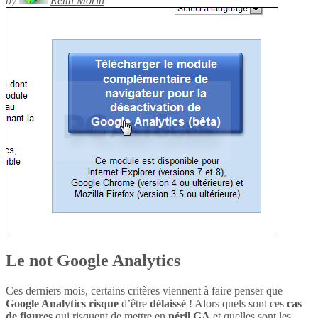
by
Rémi Morin
Le not Google Analytics
Ces derniers mois, certains critères viennent à faire penser que
Google Analytics
risque
d’être
délaissé
! Alors quels sont ces
cas
de figures
qui risquent de mettre en
péril
GA
et quelles sont les