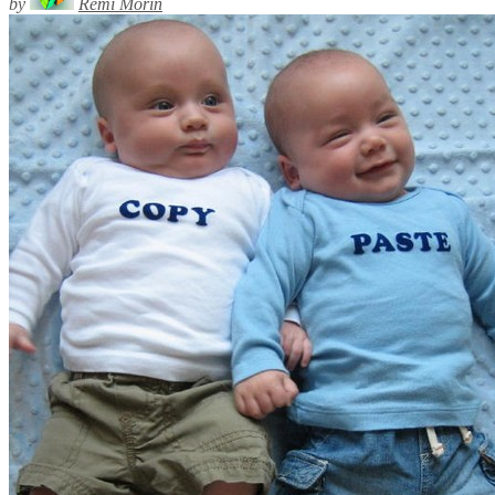
by
Rémi Morin