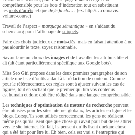
compréhensible pour les bots d’indexation tout en substituant
les
mots d’arrêts
tel-que
de,le,la etc… .
(ex: http://…com/avis-
voiture-course)
Travail de l’aspect «
marquage sémantique
» en s’aidant du
schema.org pour l’affichage de
snippets
.
Faire des choix judicieux de
mots-clés
, mais en faisant attention à ne
pas alourdir le texte, soyez raisonnable.
Savoir faire un choix des
images
et de travailler les attributs title et
alt (alt étant particulièrement spécifique aux Google bots).
Miss Seo Girl propose dans les deux premiers paragraphes de son
article une liste d’outils aidant à la rédaction de contenu. Comme
pour le référencement, ces règles sont à ajuster suivant les cas de
figures, tout en sachant que le premier qui lira vos contenus
est humain et donc doit être rédigé dans une langue compréhensible.
Les
techniques d’optimisation de moteur de recherche
peuvent
être utilisées pour les sites internet globaux, les articles en ligne et les
blogs. Lorsqu’ils sont utilisés correctement, les gens ne réalisent
même pas qu’ils lisent quelque chose qui avait pour but de les attirer
vers le site internet. En fait, ils pensent qu’ils lisent quelque chose
qui a été fait pour être lu. Eh bien, cela est vrai si l’entreprise qui