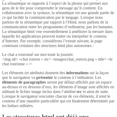
La sémantique se rapporte à l’aspect de la phrase qui permet aux
gens de le lire pour comprendre le message qu’il contient. En
collaboration avec la syntaxe, la sémantique est une grande partie de
ce qui facilite la communication par le langage. Lorsque nous
parlons de la sémantique par rapport à l’Html, nous parlons de la
communication entre les programmes d’ordinateur, pas les humains.
La sémantique html vise essentiellement à améliorer la mesure dans
laquelle les applications peuvent traiter ou interpréter le contenu
d’Internet. Par exemple, considérons l’extrait suivant, la page
contenant certaines des structures html plus autonomes :
Le chat a ronronné sur moi toute la journée.
<img alt= »chat ronron » src= »images/chat_ronron.png » title= »le
chat ronronne » />
Les éléments (et attributs) donnent des
informations
sur la façon
que le navigateur va
présenter
le contenu à l’utilisateur. Les
éléments de paragraphes
seront par défaut affichés par un espace
au-dessus et en dessous d’eux, les éléments d’image sont affichés en
utilisant le fichier image inclus dans l’attribut
src
et ainsi de suite.
Lorsque le navigateur rencontre chacun de ces éléments, il rend le
contenu d’une manière particulière qui est finalement déterminée par
les balises utilisées.
Les structures html ont déjà une