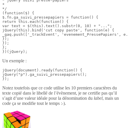
* jQuery suivi presse-papiers

*

*/

(function($) {

$.fn.ga_suivi_pressepapiers = function() {

return this.each(function() {

var text = $(this).text().substr(0, 10) + "...";

jQuery(this).bind('cut copy paste', function(e) {

_gaq.push(['_trackEvent', 'evenement_PressePapiers', e.
});

});

};

})(jQuery);
Un exemple :
jQuery(document).ready(function() {

jQuery("p").ga_suivi_pressepapiers();

});
Notez toutefois que ce code utilise les 10 premiers caractères du
texte copié dans le libellé de l’évènement, je ne certifie pas qu’il
s’agit d’une valeur idéale pour la dénomination du
label
, mais un
code ça se modifie tout le temps :-).