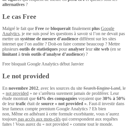
alternatives
?
Le cas Free
Malgré le fait que
Free
ne
bloquerait
finalement
plus
Google
Analytics
, je me suis posé les questions à savoir si l’on ne devait pas
mettre un
système de mesure d’audience
différent sur les sites
internet que l’on audite ? Doit-on faire comme beaucoup ? Mettre
plusieurs
outils de statistiques
pour
analyser
leur
site web
(en se
limitant
à
trois outils d’analyse d’audience
) ?
Free bloquait Google Analytics début Janvier
Le not provided
En
novembre 2012
, avec les sources du site
Search Engine Land
, le
«
not provided
» ne s’arrêtera surement jamais de proliférer. Leur
étude montrait que
64% des compagnies
voyaient que
30% à 50%
de leur
trafic
était de
source « not provided »
. Faut-il investir dans
leur fameux compte premium Google Analytics ? Eh bien
non, Même en adhérant à cette formule exorbitante, vous n’aurez
toujours
pas accès aux mots-clés
qui correspondent aux requêtes
faites ! Vous aurez du « not provided » comme tout le monde.