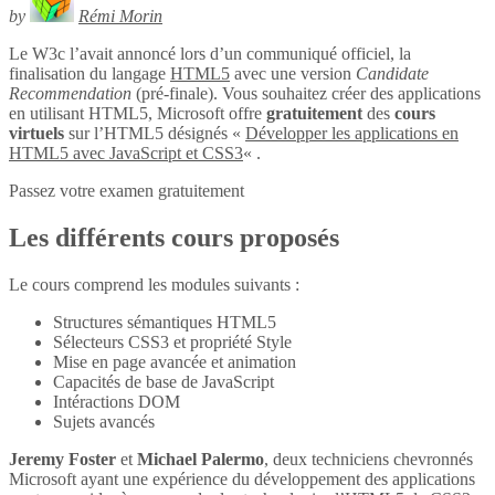
by
Rémi Morin
Le W3c l’avait annoncé lors d’un communiqué officiel, la
finalisation du langage
HTML5
avec une version
Candidate
Recommendation
(pré-finale). Vous souhaitez créer des applications
en utilisant HTML5, Microsoft offre
gratuitement
des
cours
virtuels
sur l’HTML5 désignés «
Développer les applications en
HTML5 avec JavaScript et CSS3
« .
Passez votre examen gratuitement
Les différents cours proposés
Le cours comprend les modules suivants :
Structures sémantiques HTML5
Sélecteurs CSS3 et propriété Style
Mise en page avancée et animation
Capacités de base de JavaScript
Intéractions DOM
Sujets avancés
Jeremy Foster
et
Michael Palermo
, deux techniciens chevronnés
Microsoft ayant une expérience du développement des applications