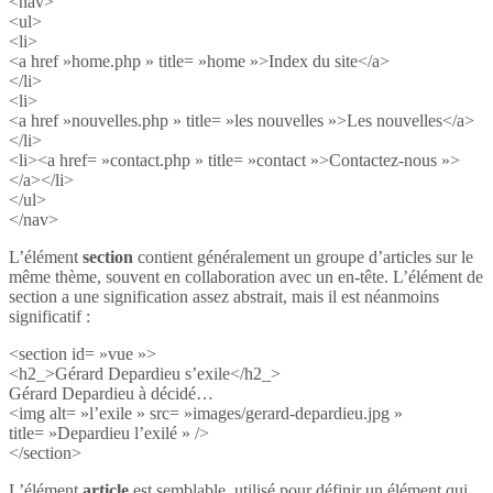
<nav>
<ul>
<li>
<a href »home.php » title= »home »>Index du site</a>
</li>
<li>
<a href »nouvelles.php » title= »les nouvelles »>Les nouvelles</a>
</li>
<li><a href= »contact.php » title= »contact »>Contactez-nous »>
</a></li>
</ul>
</nav>
L’élément
section
contient généralement un groupe d’articles sur le
même thème, souvent en collaboration avec un en-tête. L’élément de
section a une signification assez abstrait, mais il est néanmoins
significatif :
<section id= »vue »>
<h2_>Gérard Depardieu s’exile</h2_>
Gérard Depardieu à décidé…
<img alt= »l’exile » src= »images/gerard-depardieu.jpg »
title= »Depardieu l’exilé » />
</section>
L’élément
article
est semblable, utilisé pour définir un élément qui