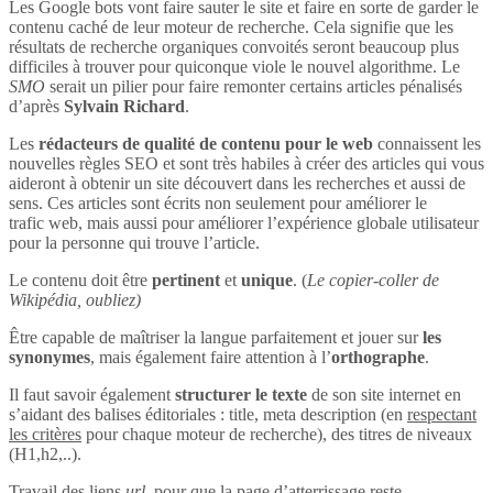
Les Google bots vont faire sauter le site et faire en sorte de garder le
contenu caché de leur moteur de recherche. Cela signifie que les
résultats de recherche organiques convoités seront beaucoup plus
difficiles à trouver pour quiconque viole le nouvel algorithme. Le
SMO
serait un pilier pour faire remonter certains articles pénalisés
d’après
Sylvain Richard
.
Les
rédacteurs de qualité de contenu pour le web
connaissent les
nouvelles règles SEO et sont très habiles à créer des articles qui vous
aideront à obtenir un site découvert dans les recherches et aussi de
sens. Ces articles sont écrits non seulement pour améliorer le
trafic web, mais aussi pour améliorer l’expérience globale utilisateur
pour la personne qui trouve l’article.
Le contenu doit être
pertinent
et
unique
. (
Le copier-coller de
Wikipédia, oubliez)
Être capable de maîtriser la langue parfaitement et jouer sur
les
synonymes
, mais également faire attention à l’
orthographe
.
Il faut savoir également
structurer le texte
de son site internet en
s’aidant des balises éditoriales : title, meta description (en
respectant
les critères
pour chaque moteur de recherche), des titres de niveaux
(H1,h2,..).
Travail des liens
url
, pour que la page d’atterrissage reste