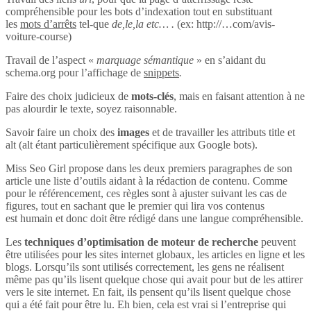
compréhensible pour les bots d’indexation tout en substituant
les
mots d’arrêts
tel-que
de,le,la etc… .
(ex: http://…com/avis-
voiture-course)
Travail de l’aspect «
marquage sémantique
» en s’aidant du
schema.org pour l’affichage de
snippets
.
Faire des choix judicieux de
mots-clés
, mais en faisant attention à ne
pas alourdir le texte, soyez raisonnable.
Savoir faire un choix des
images
et de travailler les attributs title et
alt (alt étant particulièrement spécifique aux Google bots).
Miss Seo Girl propose dans les deux premiers paragraphes de son
article une liste d’outils aidant à la rédaction de contenu. Comme
pour le référencement, ces règles sont à ajuster suivant les cas de
figures, tout en sachant que le premier qui lira vos contenus
est humain et donc doit être rédigé dans une langue compréhensible.
Les
techniques d’optimisation de moteur de recherche
peuvent
être utilisées pour les sites internet globaux, les articles en ligne et les
blogs. Lorsqu’ils sont utilisés correctement, les gens ne réalisent
même pas qu’ils lisent quelque chose qui avait pour but de les attirer
vers le site internet. En fait, ils pensent qu’ils lisent quelque chose
qui a été fait pour être lu. Eh bien, cela est vrai si l’entreprise qui