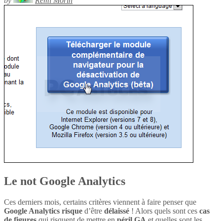
by
Rémi Morin
Le not Google Analytics
Ces derniers mois, certains critères viennent à faire penser que
Google Analytics
risque
d’être
délaissé
! Alors quels sont ces
cas
de figures
qui risquent de mettre en
péril
GA
et quelles sont les