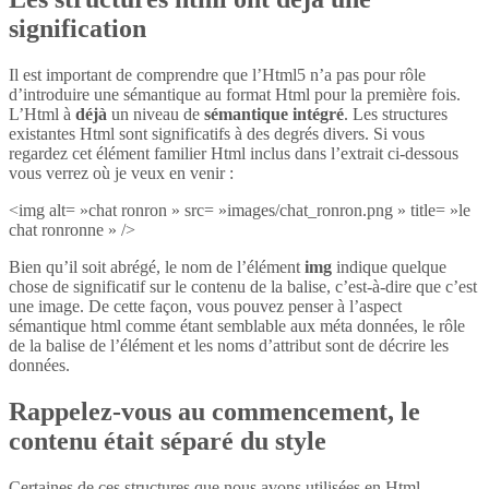
signification
Il est important de comprendre que l’Html5 n’a pas pour rôle
d’introduire une sémantique au format Html pour la première fois.
L’Html à
déjà
un niveau de
sémantique intégré
. Les structures
existantes Html sont significatifs à des degrés divers. Si vous
regardez cet élément familier Html inclus dans l’extrait ci-dessous
vous verrez où je veux en venir :
<img alt= »chat ronron » src= »images/chat_ronron.png » title= »le
chat ronronne » />
Bien qu’il soit abrégé, le nom de l’élément
img
indique quelque
chose de significatif sur le contenu de la balise, c’est-à-dire que c’est
une image. De cette façon, vous pouvez penser à l’aspect
sémantique html comme étant semblable aux méta données, le rôle
de la balise de l’élément et les noms d’attribut sont de décrire les
données.
Rappelez-vous au commencement, le
contenu était séparé du style
Certaines de ces structures que nous avons utilisées en Html