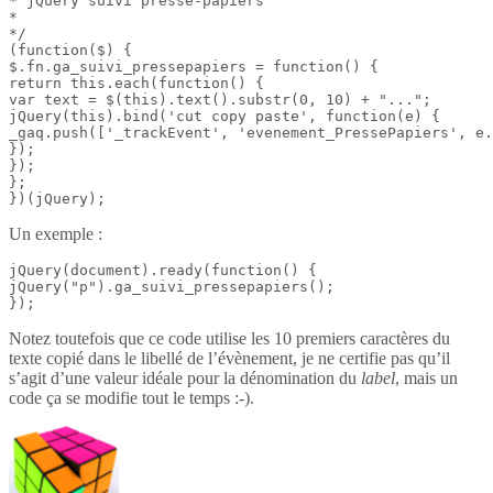
* jQuery suivi presse-papiers

*

*/

(function($) {

$.fn.ga_suivi_pressepapiers = function() {

return this.each(function() {

var text = $(this).text().substr(0, 10) + "...";

jQuery(this).bind('cut copy paste', function(e) {

_gaq.push(['_trackEvent', 'evenement_PressePapiers', e.
});

});

};

})(jQuery);
Un exemple :
jQuery(document).ready(function() {

jQuery("p").ga_suivi_pressepapiers();

});
Notez toutefois que ce code utilise les 10 premiers caractères du
texte copié dans le libellé de l’évènement, je ne certifie pas qu’il
s’agit d’une valeur idéale pour la dénomination du
label
, mais un
code ça se modifie tout le temps :-).