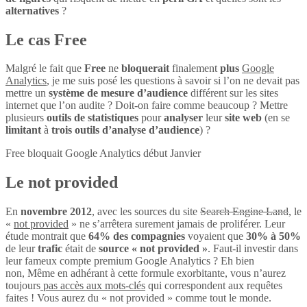
alternatives
?
Le cas Free
Malgré le fait que
Free
ne
bloquerait
finalement
plus
Google
Analytics
, je me suis posé les questions à savoir si l’on ne devait pas
mettre un
système de mesure d’audience
différent sur les sites
internet que l’on audite ? Doit-on faire comme beaucoup ? Mettre
plusieurs
outils de statistiques
pour
analyser
leur
site web
(en se
limitant
à
trois outils d’analyse d’audience
) ?
Free bloquait Google Analytics début Janvier
Le not provided
En
novembre 2012
, avec les sources du site
Search Engine Land
, le
«
not provided
» ne s’arrêtera surement jamais de proliférer. Leur
étude montrait que
64% des compagnies
voyaient que
30% à 50%
de leur
trafic
était de
source « not provided »
. Faut-il investir dans
leur fameux compte premium Google Analytics ? Eh bien
non, Même en adhérant à cette formule exorbitante, vous n’aurez
toujours
pas accès aux mots-clés
qui correspondent aux requêtes
faites ! Vous aurez du « not provided » comme tout le monde.