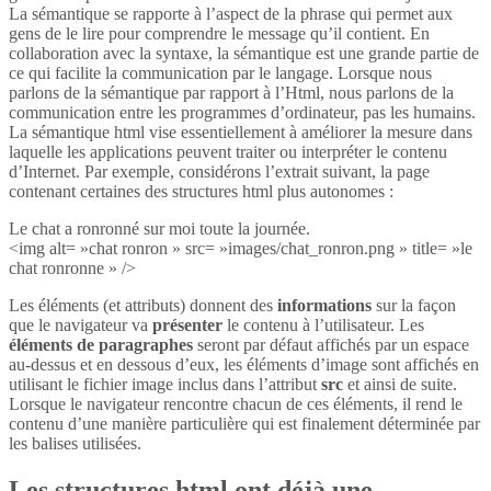
La sémantique se rapporte à l’aspect de la phrase qui permet aux
gens de le lire pour comprendre le message qu’il contient. En
collaboration avec la syntaxe, la sémantique est une grande partie de
ce qui facilite la communication par le langage. Lorsque nous
parlons de la sémantique par rapport à l’Html, nous parlons de la
communication entre les programmes d’ordinateur, pas les humains.
La sémantique html vise essentiellement à améliorer la mesure dans
laquelle les applications peuvent traiter ou interpréter le contenu
d’Internet. Par exemple, considérons l’extrait suivant, la page
contenant certaines des structures html plus autonomes :
Le chat a ronronné sur moi toute la journée.
<img alt= »chat ronron » src= »images/chat_ronron.png » title= »le
chat ronronne » />
Les éléments (et attributs) donnent des
informations
sur la façon
que le navigateur va
présenter
le contenu à l’utilisateur. Les
éléments de paragraphes
seront par défaut affichés par un espace
au-dessus et en dessous d’eux, les éléments d’image sont affichés en
utilisant le fichier image inclus dans l’attribut
src
et ainsi de suite.
Lorsque le navigateur rencontre chacun de ces éléments, il rend le
contenu d’une manière particulière qui est finalement déterminée par
les balises utilisées.
Les structures html ont déjà une