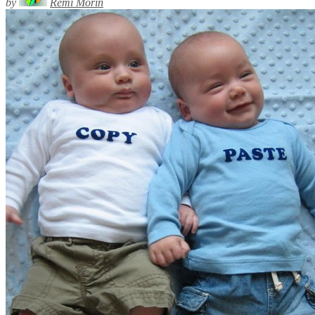
by
Rémi Morin