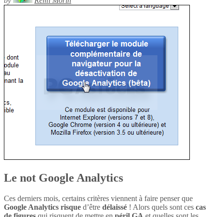
by
Rémi Morin
Le not Google Analytics
Ces derniers mois, certains critères viennent à faire penser que
Google Analytics
risque
d’être
délaissé
! Alors quels sont ces
cas
de figures
qui risquent de mettre en
péril
GA
et quelles sont les