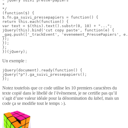
* jQuery suivi presse-papiers

*

*/

(function($) {

$.fn.ga_suivi_pressepapiers = function() {

return this.each(function() {

var text = $(this).text().substr(0, 10) + "...";

jQuery(this).bind('cut copy paste', function(e) {

_gaq.push(['_trackEvent', 'evenement_PressePapiers', e.
});

});

};

})(jQuery);
Un exemple :
jQuery(document).ready(function() {

jQuery("p").ga_suivi_pressepapiers();

});
Notez toutefois que ce code utilise les 10 premiers caractères du
texte copié dans le libellé de l’évènement, je ne certifie pas qu’il
s’agit d’une valeur idéale pour la dénomination du
label
, mais un
code ça se modifie tout le temps :-).