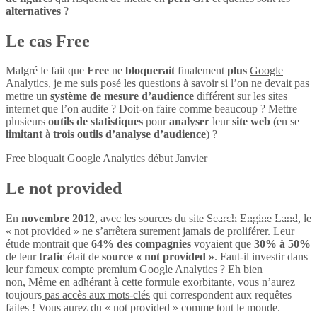
alternatives
?
Le cas Free
Malgré le fait que
Free
ne
bloquerait
finalement
plus
Google
Analytics
, je me suis posé les questions à savoir si l’on ne devait pas
mettre un
système de mesure d’audience
différent sur les sites
internet que l’on audite ? Doit-on faire comme beaucoup ? Mettre
plusieurs
outils de statistiques
pour
analyser
leur
site web
(en se
limitant
à
trois outils d’analyse d’audience
) ?
Free bloquait Google Analytics début Janvier
Le not provided
En
novembre 2012
, avec les sources du site
Search Engine Land
, le
«
not provided
» ne s’arrêtera surement jamais de proliférer. Leur
étude montrait que
64% des compagnies
voyaient que
30% à 50%
de leur
trafic
était de
source « not provided »
. Faut-il investir dans
leur fameux compte premium Google Analytics ? Eh bien
non, Même en adhérant à cette formule exorbitante, vous n’aurez
toujours
pas accès aux mots-clés
qui correspondent aux requêtes
faites ! Vous aurez du « not provided » comme tout le monde.