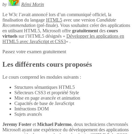
by
Rémi Morin
Le W3c l’avait annoncé lors d’un communiqué officiel, la
finalisation du langage
HTML5
avec une version
Candidate
Recommendation
(pré-finale). Vous souhaitez créer des applications
en utilisant HTML5, Microsoft offre
gratuitement
des
cours
virtuels
sur l’HTML5 désignés «
Développer les applications en
HTML5 avec JavaScript et CSS3
« .
Passez votre examen gratuitement
Les différents cours proposés
Le cours comprend les modules suivants :
Structures sémantiques HTML5
Sélecteurs CSS3 et propriété Style
Mise en page avancée et animation
Capacités de base de JavaScript
Intéractions DOM
Sujets avancés
Jeremy Foster
et
Michael Palermo
, deux techniciens chevronnés
Microsoft ayant une expérience du développement des applications