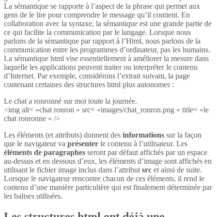
La sémantique se rapporte à l’aspect de la phrase qui permet aux
gens de le lire pour comprendre le message qu’il contient. En
collaboration avec la syntaxe, la sémantique est une grande partie de
ce qui facilite la communication par le langage. Lorsque nous
parlons de la sémantique par rapport à l’Html, nous parlons de la
communication entre les programmes d’ordinateur, pas les humains.
La sémantique html vise essentiellement à améliorer la mesure dans
laquelle les applications peuvent traiter ou interpréter le contenu
d’Internet. Par exemple, considérons l’extrait suivant, la page
contenant certaines des structures html plus autonomes :
Le chat a ronronné sur moi toute la journée.
<img alt= »chat ronron » src= »images/chat_ronron.png » title= »le
chat ronronne » />
Les éléments (et attributs) donnent des
informations
sur la façon
que le navigateur va
présenter
le contenu à l’utilisateur. Les
éléments de paragraphes
seront par défaut affichés par un espace
au-dessus et en dessous d’eux, les éléments d’image sont affichés en
utilisant le fichier image inclus dans l’attribut
src
et ainsi de suite.
Lorsque le navigateur rencontre chacun de ces éléments, il rend le
contenu d’une manière particulière qui est finalement déterminée par
les balises utilisées.
Les structures html ont déjà une