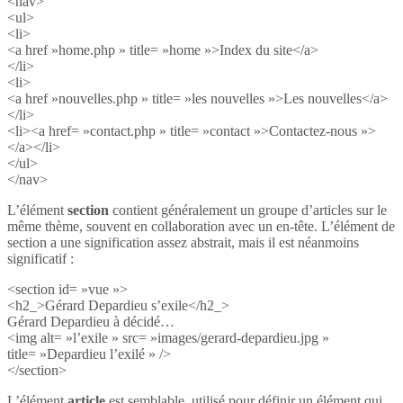
<nav>
<ul>
<li>
<a href »home.php » title= »home »>Index du site</a>
</li>
<li>
<a href »nouvelles.php » title= »les nouvelles »>Les nouvelles</a>
</li>
<li><a href= »contact.php » title= »contact »>Contactez-nous »>
</a></li>
</ul>
</nav>
L’élément
section
contient généralement un groupe d’articles sur le
même thème, souvent en collaboration avec un en-tête. L’élément de
section a une signification assez abstrait, mais il est néanmoins
significatif :
<section id= »vue »>
<h2_>Gérard Depardieu s’exile</h2_>
Gérard Depardieu à décidé…
<img alt= »l’exile » src= »images/gerard-depardieu.jpg »
title= »Depardieu l’exilé » />
</section>
L’élément
article
est semblable, utilisé pour définir un élément qui