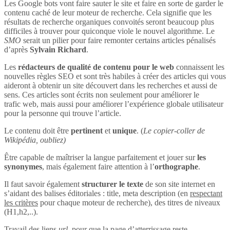
Les Google bots vont faire sauter le site et faire en sorte de garder le
contenu caché de leur moteur de recherche. Cela signifie que les
résultats de recherche organiques convoités seront beaucoup plus
difficiles à trouver pour quiconque viole le nouvel algorithme. Le
SMO
serait un pilier pour faire remonter certains articles pénalisés
d’après
Sylvain Richard
.
Les
rédacteurs de qualité de contenu pour le web
connaissent les
nouvelles règles SEO et sont très habiles à créer des articles qui vous
aideront à obtenir un site découvert dans les recherches et aussi de
sens. Ces articles sont écrits non seulement pour améliorer le
trafic web, mais aussi pour améliorer l’expérience globale utilisateur
pour la personne qui trouve l’article.
Le contenu doit être
pertinent
et
unique
. (
Le copier-coller de
Wikipédia, oubliez)
Être capable de maîtriser la langue parfaitement et jouer sur
les
synonymes
, mais également faire attention à l’
orthographe
.
Il faut savoir également
structurer le texte
de son site internet en
s’aidant des balises éditoriales : title, meta description (en
respectant
les critères
pour chaque moteur de recherche), des titres de niveaux
(H1,h2,..).
Travail des liens
url
, pour que la page d’atterrissage reste