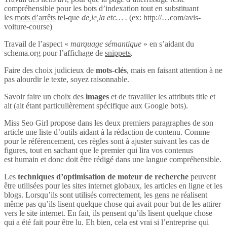
compréhensible pour les bots d’indexation tout en substituant
les
mots d’arrêts
tel-que
de,le,la etc… .
(ex: http://…com/avis-
voiture-course)
Travail de l’aspect «
marquage sémantique
» en s’aidant du
schema.org pour l’affichage de
snippets
.
Faire des choix judicieux de
mots-clés
, mais en faisant attention à ne
pas alourdir le texte, soyez raisonnable.
Savoir faire un choix des
images
et de travailler les attributs title et
alt (alt étant particulièrement spécifique aux Google bots).
Miss Seo Girl propose dans les deux premiers paragraphes de son
article une liste d’outils aidant à la rédaction de contenu. Comme
pour le référencement, ces règles sont à ajuster suivant les cas de
figures, tout en sachant que le premier qui lira vos contenus
est humain et donc doit être rédigé dans une langue compréhensible.
Les
techniques d’optimisation de moteur de recherche
peuvent
être utilisées pour les sites internet globaux, les articles en ligne et les
blogs. Lorsqu’ils sont utilisés correctement, les gens ne réalisent
même pas qu’ils lisent quelque chose qui avait pour but de les attirer
vers le site internet. En fait, ils pensent qu’ils lisent quelque chose
qui a été fait pour être lu. Eh bien, cela est vrai si l’entreprise qui