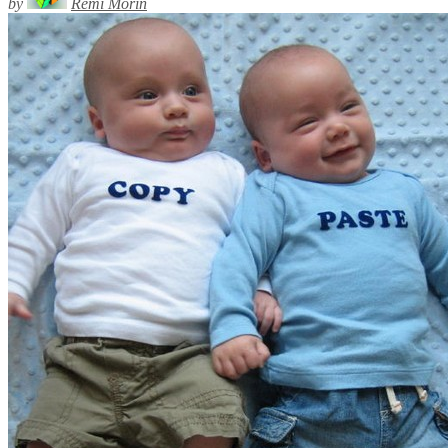
by
Rémi Morin