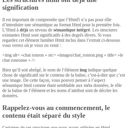
signification
Il est important de comprendre que l’Html5 n’a pas pour rôle
d’introduire une sémantique au format Html pour la première fois.
L’Html à
déjà
un niveau de
sémantique intégré
. Les structures
existantes Html sont significatifs à des degrés divers. Si vous
regardez cet élément familier Html inclus dans l’extrait ci-dessous
vous verrez où je veux en venir :
<img alt= »chat ronron » src= »images/chat_ronron.png » title= »le
chat ronronne » />
Bien qu’il soit abrégé, le nom de l’élément
img
indique quelque
chose de significatif sur le contenu de la balise, c’est-à-dire que c’est
une image. De cette façon, vous pouvez penser à l’aspect
sémantique html comme étant semblable aux méta données, le rôle
de la balise de l’élément et les noms d’attribut sont de décrire les
données.
Rappelez-vous au commencement, le
contenu était séparé du style
Certaines de ces structures que nous avons utilisées en Html