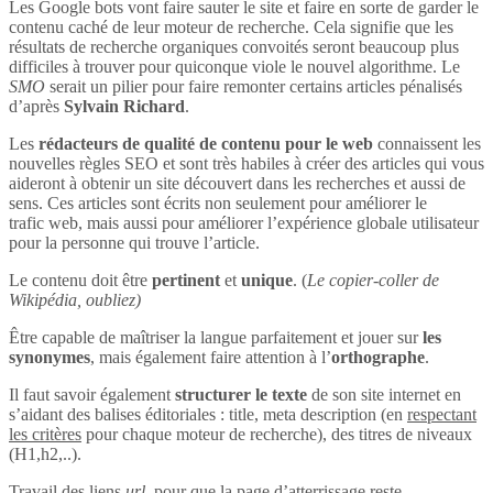
Les Google bots vont faire sauter le site et faire en sorte de garder le
contenu caché de leur moteur de recherche. Cela signifie que les
résultats de recherche organiques convoités seront beaucoup plus
difficiles à trouver pour quiconque viole le nouvel algorithme. Le
SMO
serait un pilier pour faire remonter certains articles pénalisés
d’après
Sylvain Richard
.
Les
rédacteurs de qualité de contenu pour le web
connaissent les
nouvelles règles SEO et sont très habiles à créer des articles qui vous
aideront à obtenir un site découvert dans les recherches et aussi de
sens. Ces articles sont écrits non seulement pour améliorer le
trafic web, mais aussi pour améliorer l’expérience globale utilisateur
pour la personne qui trouve l’article.
Le contenu doit être
pertinent
et
unique
. (
Le copier-coller de
Wikipédia, oubliez)
Être capable de maîtriser la langue parfaitement et jouer sur
les
synonymes
, mais également faire attention à l’
orthographe
.
Il faut savoir également
structurer le texte
de son site internet en
s’aidant des balises éditoriales : title, meta description (en
respectant
les critères
pour chaque moteur de recherche), des titres de niveaux
(H1,h2,..).
Travail des liens
url
, pour que la page d’atterrissage reste