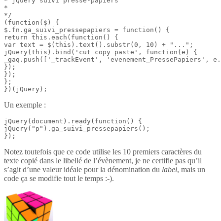
* jQuery suivi presse-papiers

*

*/

(function($) {

$.fn.ga_suivi_pressepapiers = function() {

return this.each(function() {

var text = $(this).text().substr(0, 10) + "...";

jQuery(this).bind('cut copy paste', function(e) {

_gaq.push(['_trackEvent', 'evenement_PressePapiers', e.
});

});

};

})(jQuery);
Un exemple :
jQuery(document).ready(function() {

jQuery("p").ga_suivi_pressepapiers();

});
Notez toutefois que ce code utilise les 10 premiers caractères du
texte copié dans le libellé de l’évènement, je ne certifie pas qu’il
s’agit d’une valeur idéale pour la dénomination du
label
, mais un
code ça se modifie tout le temps :-).