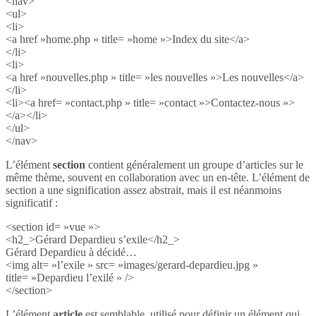
<nav>
<ul>
<li>
<a href »home.php » title= »home »>Index du site</a>
</li>
<li>
<a href »nouvelles.php » title= »les nouvelles »>Les nouvelles</a>
</li>
<li><a href= »contact.php » title= »contact »>Contactez-nous »>
</a></li>
</ul>
</nav>
L’élément
section
contient généralement un groupe d’articles sur le
même thème, souvent en collaboration avec un en-tête. L’élément de
section a une signification assez abstrait, mais il est néanmoins
significatif :
<section id= »vue »>
<h2_>Gérard Depardieu s’exile</h2_>
Gérard Depardieu à décidé…
<img alt= »l’exile » src= »images/gerard-depardieu.jpg »
title= »Depardieu l’exilé » />
</section>
L’élément
article
est semblable, utilisé pour définir un élément qui