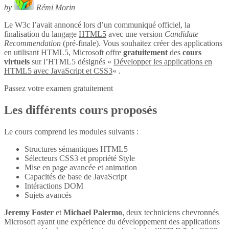
by
Rémi Morin
Le W3c l’avait annoncé lors d’un communiqué officiel, la
finalisation du langage
HTML5
avec une version
Candidate
Recommendation
(pré-finale). Vous souhaitez créer des applications
en utilisant HTML5, Microsoft offre
gratuitement
des
cours
virtuels
sur l’HTML5 désignés «
Développer les applications en
HTML5 avec JavaScript et CSS3
« .
Passez votre examen gratuitement
Les différents cours proposés
Le cours comprend les modules suivants :
Structures sémantiques HTML5
Sélecteurs CSS3 et propriété Style
Mise en page avancée et animation
Capacités de base de JavaScript
Intéractions DOM
Sujets avancés
Jeremy Foster
et
Michael Palermo
, deux techniciens chevronnés
Microsoft ayant une expérience du développement des applications