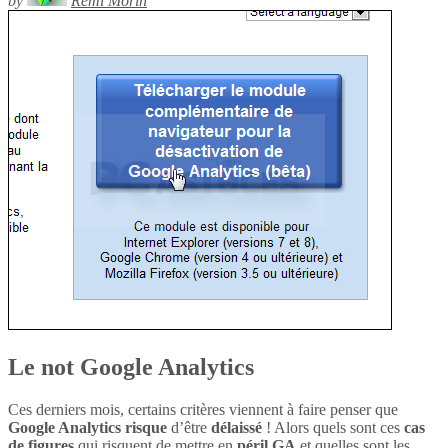
by
Rémi Morin
Le not Google Analytics
Ces derniers mois, certains critères viennent à faire penser que
Google Analytics
risque
d’être
délaissé
! Alors quels sont ces
cas
de figures
qui risquent de mettre en
péril
GA
et quelles sont les