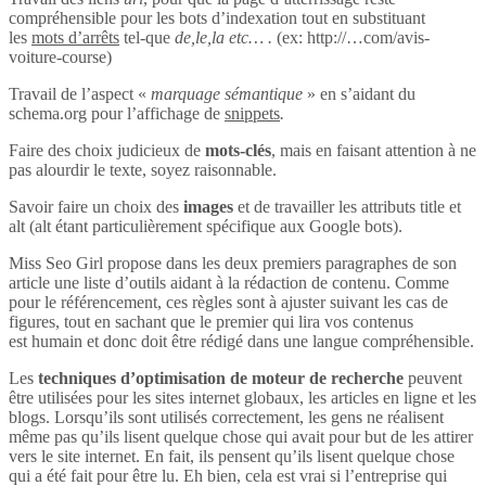
compréhensible pour les bots d’indexation tout en substituant
les
mots d’arrêts
tel-que
de,le,la etc… .
(ex: http://…com/avis-
voiture-course)
Travail de l’aspect «
marquage sémantique
» en s’aidant du
schema.org pour l’affichage de
snippets
.
Faire des choix judicieux de
mots-clés
, mais en faisant attention à ne
pas alourdir le texte, soyez raisonnable.
Savoir faire un choix des
images
et de travailler les attributs title et
alt (alt étant particulièrement spécifique aux Google bots).
Miss Seo Girl propose dans les deux premiers paragraphes de son
article une liste d’outils aidant à la rédaction de contenu. Comme
pour le référencement, ces règles sont à ajuster suivant les cas de
figures, tout en sachant que le premier qui lira vos contenus
est humain et donc doit être rédigé dans une langue compréhensible.
Les
techniques d’optimisation de moteur de recherche
peuvent
être utilisées pour les sites internet globaux, les articles en ligne et les
blogs. Lorsqu’ils sont utilisés correctement, les gens ne réalisent
même pas qu’ils lisent quelque chose qui avait pour but de les attirer
vers le site internet. En fait, ils pensent qu’ils lisent quelque chose
qui a été fait pour être lu. Eh bien, cela est vrai si l’entreprise qui