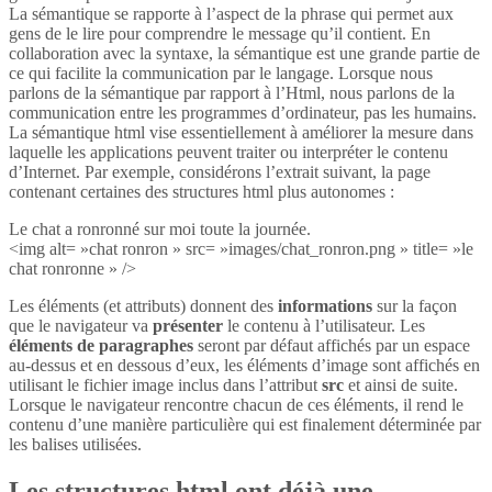
La sémantique se rapporte à l’aspect de la phrase qui permet aux
gens de le lire pour comprendre le message qu’il contient. En
collaboration avec la syntaxe, la sémantique est une grande partie de
ce qui facilite la communication par le langage. Lorsque nous
parlons de la sémantique par rapport à l’Html, nous parlons de la
communication entre les programmes d’ordinateur, pas les humains.
La sémantique html vise essentiellement à améliorer la mesure dans
laquelle les applications peuvent traiter ou interpréter le contenu
d’Internet. Par exemple, considérons l’extrait suivant, la page
contenant certaines des structures html plus autonomes :
Le chat a ronronné sur moi toute la journée.
<img alt= »chat ronron » src= »images/chat_ronron.png » title= »le
chat ronronne » />
Les éléments (et attributs) donnent des
informations
sur la façon
que le navigateur va
présenter
le contenu à l’utilisateur. Les
éléments de paragraphes
seront par défaut affichés par un espace
au-dessus et en dessous d’eux, les éléments d’image sont affichés en
utilisant le fichier image inclus dans l’attribut
src
et ainsi de suite.
Lorsque le navigateur rencontre chacun de ces éléments, il rend le
contenu d’une manière particulière qui est finalement déterminée par
les balises utilisées.
Les structures html ont déjà une