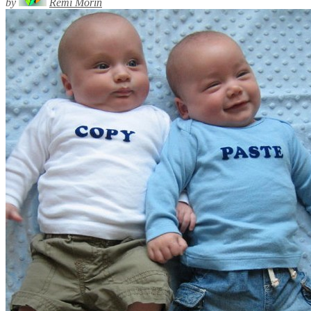
by
Rémi Morin