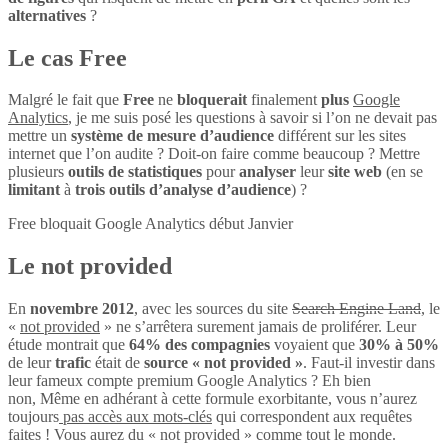
alternatives
?
Le cas Free
Malgré le fait que
Free
ne
bloquerait
finalement
plus
Google
Analytics
, je me suis posé les questions à savoir si l’on ne devait pas
mettre un
système de mesure d’audience
différent sur les sites
internet que l’on audite ? Doit-on faire comme beaucoup ? Mettre
plusieurs
outils de statistiques
pour
analyser
leur
site web
(en se
limitant
à
trois outils d’analyse d’audience
) ?
Free bloquait Google Analytics début Janvier
Le not provided
En
novembre 2012
, avec les sources du site
Search Engine Land
, le
«
not provided
» ne s’arrêtera surement jamais de proliférer. Leur
étude montrait que
64% des compagnies
voyaient que
30% à 50%
de leur
trafic
était de
source « not provided »
. Faut-il investir dans
leur fameux compte premium Google Analytics ? Eh bien
non, Même en adhérant à cette formule exorbitante, vous n’aurez
toujours
pas accès aux mots-clés
qui correspondent aux requêtes
faites ! Vous aurez du « not provided » comme tout le monde.