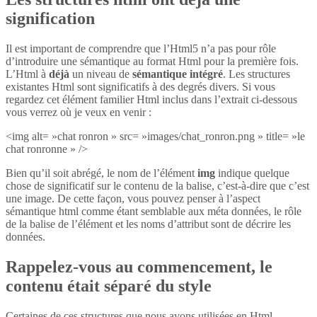
signification
Il est important de comprendre que l’Html5 n’a pas pour rôle
d’introduire une sémantique au format Html pour la première fois.
L’Html à
déjà
un niveau de
sémantique intégré
. Les structures
existantes Html sont significatifs à des degrés divers. Si vous
regardez cet élément familier Html inclus dans l’extrait ci-dessous
vous verrez où je veux en venir :
<img alt= »chat ronron » src= »images/chat_ronron.png » title= »le
chat ronronne » />
Bien qu’il soit abrégé, le nom de l’élément
img
indique quelque
chose de significatif sur le contenu de la balise, c’est-à-dire que c’est
une image. De cette façon, vous pouvez penser à l’aspect
sémantique html comme étant semblable aux méta données, le rôle
de la balise de l’élément et les noms d’attribut sont de décrire les
données.
Rappelez-vous au commencement, le
contenu était séparé du style
Certaines de ces structures que nous avons utilisées en Html