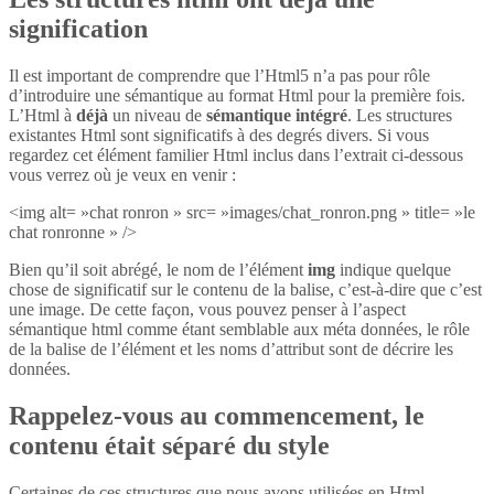
signification
Il est important de comprendre que l’Html5 n’a pas pour rôle
d’introduire une sémantique au format Html pour la première fois.
L’Html à
déjà
un niveau de
sémantique intégré
. Les structures
existantes Html sont significatifs à des degrés divers. Si vous
regardez cet élément familier Html inclus dans l’extrait ci-dessous
vous verrez où je veux en venir :
<img alt= »chat ronron » src= »images/chat_ronron.png » title= »le
chat ronronne » />
Bien qu’il soit abrégé, le nom de l’élément
img
indique quelque
chose de significatif sur le contenu de la balise, c’est-à-dire que c’est
une image. De cette façon, vous pouvez penser à l’aspect
sémantique html comme étant semblable aux méta données, le rôle
de la balise de l’élément et les noms d’attribut sont de décrire les
données.
Rappelez-vous au commencement, le
contenu était séparé du style
Certaines de ces structures que nous avons utilisées en Html