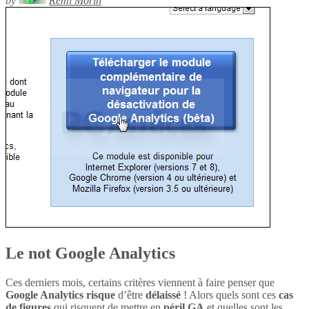
by
Rémi Morin
Le not Google Analytics
Ces derniers mois, certains critères viennent à faire penser que
Google Analytics
risque
d’être
délaissé
! Alors quels sont ces
cas
de figures
qui risquent de mettre en
péril
GA
et quelles sont les