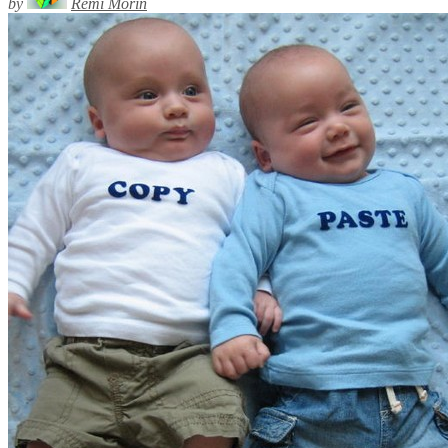
by
Rémi Morin