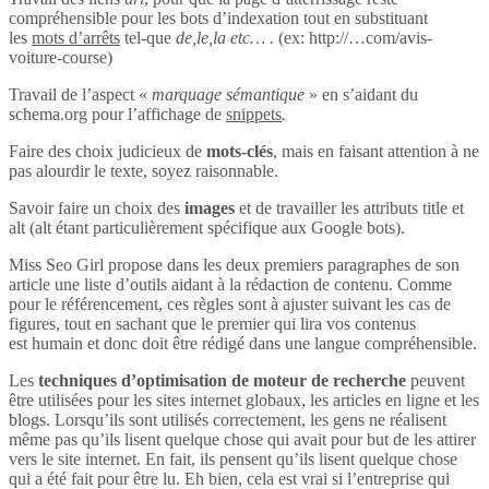
compréhensible pour les bots d’indexation tout en substituant
les
mots d’arrêts
tel-que
de,le,la etc… .
(ex: http://…com/avis-
voiture-course)
Travail de l’aspect «
marquage sémantique
» en s’aidant du
schema.org pour l’affichage de
snippets
.
Faire des choix judicieux de
mots-clés
, mais en faisant attention à ne
pas alourdir le texte, soyez raisonnable.
Savoir faire un choix des
images
et de travailler les attributs title et
alt (alt étant particulièrement spécifique aux Google bots).
Miss Seo Girl propose dans les deux premiers paragraphes de son
article une liste d’outils aidant à la rédaction de contenu. Comme
pour le référencement, ces règles sont à ajuster suivant les cas de
figures, tout en sachant que le premier qui lira vos contenus
est humain et donc doit être rédigé dans une langue compréhensible.
Les
techniques d’optimisation de moteur de recherche
peuvent
être utilisées pour les sites internet globaux, les articles en ligne et les
blogs. Lorsqu’ils sont utilisés correctement, les gens ne réalisent
même pas qu’ils lisent quelque chose qui avait pour but de les attirer
vers le site internet. En fait, ils pensent qu’ils lisent quelque chose
qui a été fait pour être lu. Eh bien, cela est vrai si l’entreprise qui