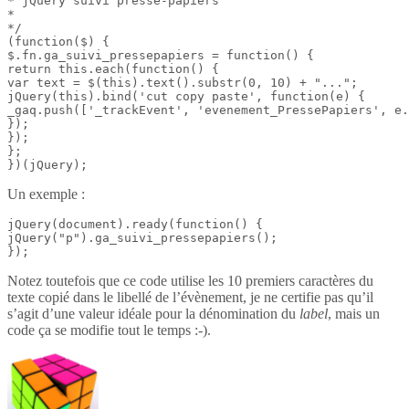
* jQuery suivi presse-papiers

*

*/

(function($) {

$.fn.ga_suivi_pressepapiers = function() {

return this.each(function() {

var text = $(this).text().substr(0, 10) + "...";

jQuery(this).bind('cut copy paste', function(e) {

_gaq.push(['_trackEvent', 'evenement_PressePapiers', e.
});

});

};

})(jQuery);
Un exemple :
jQuery(document).ready(function() {

jQuery("p").ga_suivi_pressepapiers();

});
Notez toutefois que ce code utilise les 10 premiers caractères du
texte copié dans le libellé de l’évènement, je ne certifie pas qu’il
s’agit d’une valeur idéale pour la dénomination du
label
, mais un
code ça se modifie tout le temps :-).