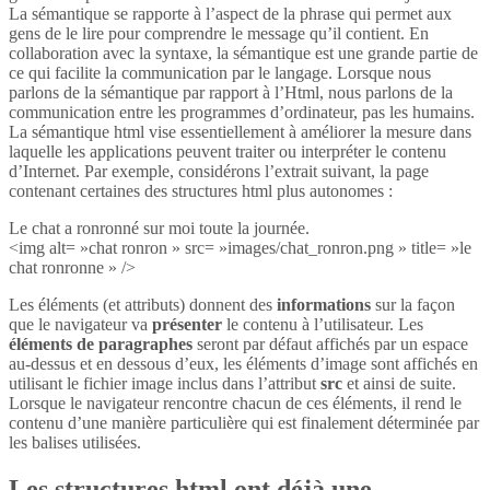
La sémantique se rapporte à l’aspect de la phrase qui permet aux
gens de le lire pour comprendre le message qu’il contient. En
collaboration avec la syntaxe, la sémantique est une grande partie de
ce qui facilite la communication par le langage. Lorsque nous
parlons de la sémantique par rapport à l’Html, nous parlons de la
communication entre les programmes d’ordinateur, pas les humains.
La sémantique html vise essentiellement à améliorer la mesure dans
laquelle les applications peuvent traiter ou interpréter le contenu
d’Internet. Par exemple, considérons l’extrait suivant, la page
contenant certaines des structures html plus autonomes :
Le chat a ronronné sur moi toute la journée.
<img alt= »chat ronron » src= »images/chat_ronron.png » title= »le
chat ronronne » />
Les éléments (et attributs) donnent des
informations
sur la façon
que le navigateur va
présenter
le contenu à l’utilisateur. Les
éléments de paragraphes
seront par défaut affichés par un espace
au-dessus et en dessous d’eux, les éléments d’image sont affichés en
utilisant le fichier image inclus dans l’attribut
src
et ainsi de suite.
Lorsque le navigateur rencontre chacun de ces éléments, il rend le
contenu d’une manière particulière qui est finalement déterminée par
les balises utilisées.
Les structures html ont déjà une