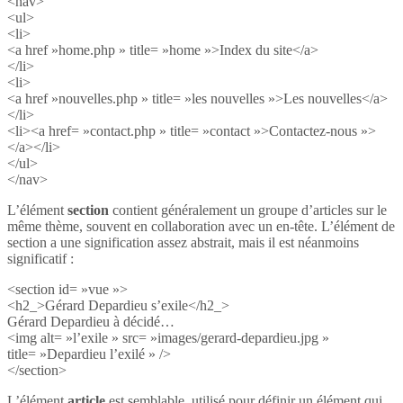
<nav>
<ul>
<li>
<a href »home.php » title= »home »>Index du site</a>
</li>
<li>
<a href »nouvelles.php » title= »les nouvelles »>Les nouvelles</a>
</li>
<li><a href= »contact.php » title= »contact »>Contactez-nous »>
</a></li>
</ul>
</nav>
L’élément
section
contient généralement un groupe d’articles sur le
même thème, souvent en collaboration avec un en-tête. L’élément de
section a une signification assez abstrait, mais il est néanmoins
significatif :
<section id= »vue »>
<h2_>Gérard Depardieu s’exile</h2_>
Gérard Depardieu à décidé…
<img alt= »l’exile » src= »images/gerard-depardieu.jpg »
title= »Depardieu l’exilé » />
</section>
L’élément
article
est semblable, utilisé pour définir un élément qui