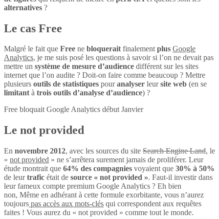
alternatives
?
Le cas Free
Malgré le fait que
Free
ne
bloquerait
finalement
plus
Google
Analytics
, je me suis posé les questions à savoir si l’on ne devait pas
mettre un
système de mesure d’audience
différent sur les sites
internet que l’on audite ? Doit-on faire comme beaucoup ? Mettre
plusieurs
outils de statistiques
pour
analyser
leur
site web
(en se
limitant
à
trois outils d’analyse d’audience
) ?
Free bloquait Google Analytics début Janvier
Le not provided
En
novembre 2012
, avec les sources du site
Search Engine Land
, le
«
not provided
» ne s’arrêtera surement jamais de proliférer. Leur
étude montrait que
64% des compagnies
voyaient que
30% à 50%
de leur
trafic
était de
source « not provided »
. Faut-il investir dans
leur fameux compte premium Google Analytics ? Eh bien
non, Même en adhérant à cette formule exorbitante, vous n’aurez
toujours
pas accès aux mots-clés
qui correspondent aux requêtes
faites ! Vous aurez du « not provided » comme tout le monde.