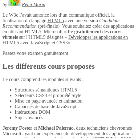
by
Rémi Morin
Le W3c l’avait annoncé lors d’un communiqué officiel, la
finalisation du langage
HTML5
avec une version
Candidate
Recommendation
(pré-finale). Vous souhaitez créer des applications
en utilisant HTML5, Microsoft offre
gratuitement
des
cours
virtuels
sur l’HTML5 désignés «
Développer les applications en
HTML5 avec JavaScript et CSS3
« .
Passez votre examen gratuitement
Les différents cours proposés
Le cours comprend les modules suivants :
Structures sémantiques HTML5
Sélecteurs CSS3 et propriété Style
Mise en page avancée et animation
Capacités de base de JavaScript
Intéractions DOM
Sujets avancés
Jeremy Foster
et
Michael Palermo
, deux techniciens chevronnés
Microsoft ayant une expérience du développement des applications