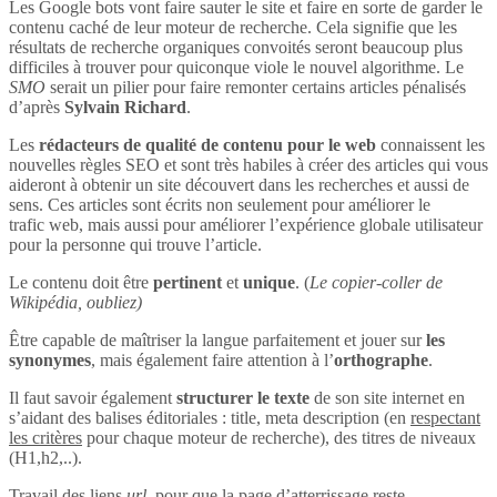
Les Google bots vont faire sauter le site et faire en sorte de garder le
contenu caché de leur moteur de recherche. Cela signifie que les
résultats de recherche organiques convoités seront beaucoup plus
difficiles à trouver pour quiconque viole le nouvel algorithme. Le
SMO
serait un pilier pour faire remonter certains articles pénalisés
d’après
Sylvain Richard
.
Les
rédacteurs de qualité de contenu pour le web
connaissent les
nouvelles règles SEO et sont très habiles à créer des articles qui vous
aideront à obtenir un site découvert dans les recherches et aussi de
sens. Ces articles sont écrits non seulement pour améliorer le
trafic web, mais aussi pour améliorer l’expérience globale utilisateur
pour la personne qui trouve l’article.
Le contenu doit être
pertinent
et
unique
. (
Le copier-coller de
Wikipédia, oubliez)
Être capable de maîtriser la langue parfaitement et jouer sur
les
synonymes
, mais également faire attention à l’
orthographe
.
Il faut savoir également
structurer le texte
de son site internet en
s’aidant des balises éditoriales : title, meta description (en
respectant
les critères
pour chaque moteur de recherche), des titres de niveaux
(H1,h2,..).
Travail des liens
url
, pour que la page d’atterrissage reste