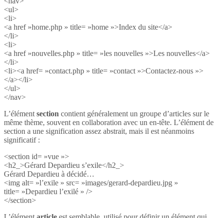
<nav>
<ul>
<li>
<a href »home.php » title= »home »>Index du site</a>
</li>
<li>
<a href »nouvelles.php » title= »les nouvelles »>Les nouvelles</a>
</li>
<li><a href= »contact.php » title= »contact »>Contactez-nous »>
</a></li>
</ul>
</nav>
L’élément
section
contient généralement un groupe d’articles sur le
même thème, souvent en collaboration avec un en-tête. L’élément de
section a une signification assez abstrait, mais il est néanmoins
significatif :
<section id= »vue »>
<h2_>Gérard Depardieu s’exile</h2_>
Gérard Depardieu à décidé…
<img alt= »l’exile » src= »images/gerard-depardieu.jpg »
title= »Depardieu l’exilé » />
</section>
L’élément
article
est semblable, utilisé pour définir un élément qui