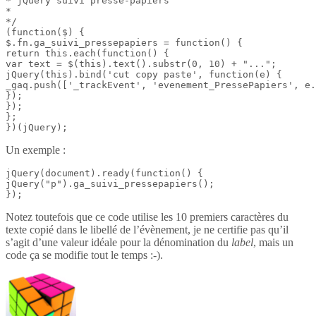
* jQuery suivi presse-papiers

*

*/

(function($) {

$.fn.ga_suivi_pressepapiers = function() {

return this.each(function() {

var text = $(this).text().substr(0, 10) + "...";

jQuery(this).bind('cut copy paste', function(e) {

_gaq.push(['_trackEvent', 'evenement_PressePapiers', e.
});

});

};

})(jQuery);
Un exemple :
jQuery(document).ready(function() {

jQuery("p").ga_suivi_pressepapiers();

});
Notez toutefois que ce code utilise les 10 premiers caractères du
texte copié dans le libellé de l’évènement, je ne certifie pas qu’il
s’agit d’une valeur idéale pour la dénomination du
label
, mais un
code ça se modifie tout le temps :-).