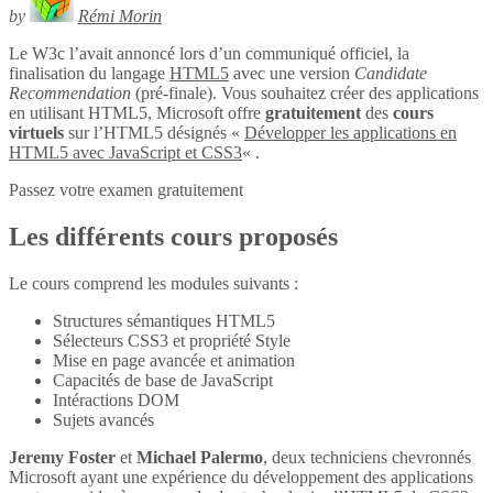
by
Rémi Morin
Le W3c l’avait annoncé lors d’un communiqué officiel, la
finalisation du langage
HTML5
avec une version
Candidate
Recommendation
(pré-finale). Vous souhaitez créer des applications
en utilisant HTML5, Microsoft offre
gratuitement
des
cours
virtuels
sur l’HTML5 désignés «
Développer les applications en
HTML5 avec JavaScript et CSS3
« .
Passez votre examen gratuitement
Les différents cours proposés
Le cours comprend les modules suivants :
Structures sémantiques HTML5
Sélecteurs CSS3 et propriété Style
Mise en page avancée et animation
Capacités de base de JavaScript
Intéractions DOM
Sujets avancés
Jeremy Foster
et
Michael Palermo
, deux techniciens chevronnés
Microsoft ayant une expérience du développement des applications