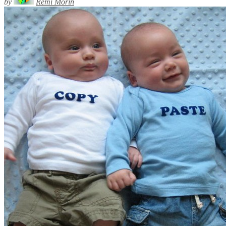
by
Rémi Morin