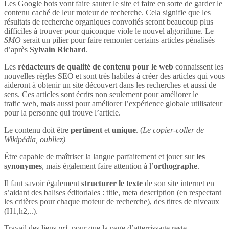
Les Google bots vont faire sauter le site et faire en sorte de garder le
contenu caché de leur moteur de recherche. Cela signifie que les
résultats de recherche organiques convoités seront beaucoup plus
difficiles à trouver pour quiconque viole le nouvel algorithme. Le
SMO
serait un pilier pour faire remonter certains articles pénalisés
d’après
Sylvain Richard
.
Les
rédacteurs de qualité de contenu pour le web
connaissent les
nouvelles règles SEO et sont très habiles à créer des articles qui vous
aideront à obtenir un site découvert dans les recherches et aussi de
sens. Ces articles sont écrits non seulement pour améliorer le
trafic web, mais aussi pour améliorer l’expérience globale utilisateur
pour la personne qui trouve l’article.
Le contenu doit être
pertinent
et
unique
. (
Le copier-coller de
Wikipédia, oubliez)
Être capable de maîtriser la langue parfaitement et jouer sur
les
synonymes
, mais également faire attention à l’
orthographe
.
Il faut savoir également
structurer le texte
de son site internet en
s’aidant des balises éditoriales : title, meta description (en
respectant
les critères
pour chaque moteur de recherche), des titres de niveaux
(H1,h2,..).
Travail des liens
url
, pour que la page d’atterrissage reste