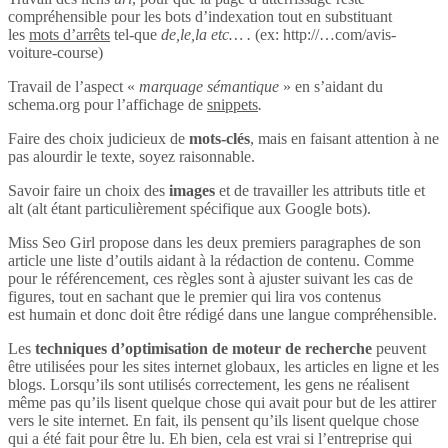
compréhensible pour les bots d’indexation tout en substituant
les
mots d’arrêts
tel-que
de,le,la etc… .
(ex: http://…com/avis-
voiture-course)
Travail de l’aspect «
marquage sémantique
» en s’aidant du
schema.org pour l’affichage de
snippets
.
Faire des choix judicieux de
mots-clés
, mais en faisant attention à ne
pas alourdir le texte, soyez raisonnable.
Savoir faire un choix des
images
et de travailler les attributs title et
alt (alt étant particulièrement spécifique aux Google bots).
Miss Seo Girl propose dans les deux premiers paragraphes de son
article une liste d’outils aidant à la rédaction de contenu. Comme
pour le référencement, ces règles sont à ajuster suivant les cas de
figures, tout en sachant que le premier qui lira vos contenus
est humain et donc doit être rédigé dans une langue compréhensible.
Les
techniques d’optimisation de moteur de recherche
peuvent
être utilisées pour les sites internet globaux, les articles en ligne et les
blogs. Lorsqu’ils sont utilisés correctement, les gens ne réalisent
même pas qu’ils lisent quelque chose qui avait pour but de les attirer
vers le site internet. En fait, ils pensent qu’ils lisent quelque chose
qui a été fait pour être lu. Eh bien, cela est vrai si l’entreprise qui