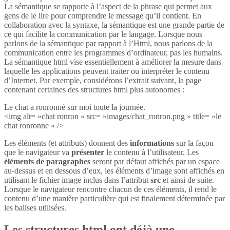
La sémantique se rapporte à l’aspect de la phrase qui permet aux
gens de le lire pour comprendre le message qu’il contient. En
collaboration avec la syntaxe, la sémantique est une grande partie de
ce qui facilite la communication par le langage. Lorsque nous
parlons de la sémantique par rapport à l’Html, nous parlons de la
communication entre les programmes d’ordinateur, pas les humains.
La sémantique html vise essentiellement à améliorer la mesure dans
laquelle les applications peuvent traiter ou interpréter le contenu
d’Internet. Par exemple, considérons l’extrait suivant, la page
contenant certaines des structures html plus autonomes :
Le chat a ronronné sur moi toute la journée.
<img alt= »chat ronron » src= »images/chat_ronron.png » title= »le
chat ronronne » />
Les éléments (et attributs) donnent des
informations
sur la façon
que le navigateur va
présenter
le contenu à l’utilisateur. Les
éléments de paragraphes
seront par défaut affichés par un espace
au-dessus et en dessous d’eux, les éléments d’image sont affichés en
utilisant le fichier image inclus dans l’attribut
src
et ainsi de suite.
Lorsque le navigateur rencontre chacun de ces éléments, il rend le
contenu d’une manière particulière qui est finalement déterminée par
les balises utilisées.
Les structures html ont déjà une