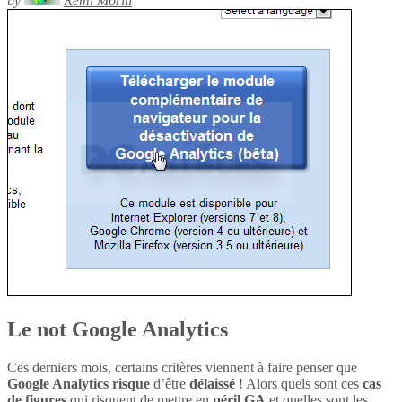
by
Rémi Morin
Le not Google Analytics
Ces derniers mois, certains critères viennent à faire penser que
Google Analytics
risque
d’être
délaissé
! Alors quels sont ces
cas
de figures
qui risquent de mettre en
péril
GA
et quelles sont les