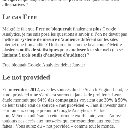
alternatives
?
Le cas Free
Malgré le fait que
Free
ne
bloquerait
finalement
plus
Google
Analytics
, je me suis posé les questions à savoir si l’on ne devait pas
mettre un
système de mesure d’audience
différent sur les sites
internet que l’on audite ? Doit-on faire comme beaucoup ? Mettre
plusieurs
outils de statistiques
pour
analyser
leur
site web
(en se
limitant
à
trois outils d’analyse d’audience
) ?
Free bloquait Google Analytics début Janvier
Le not provided
En
novembre 2012
, avec les sources du site
Search Engine Land
, le
«
not provided
» ne s’arrêtera surement jamais de proliférer. Leur
étude montrait que
64% des compagnies
voyaient que
30% à 50%
de leur
trafic
était de
source « not provided »
. Faut-il investir dans
leur fameux compte premium Google Analytics ? Eh bien
non, Même en adhérant à cette formule exorbitante, vous n’aurez
toujours
pas accès aux mots-clés
qui correspondent aux requêtes
faites ! Vous aurez du « not provided » comme tout le monde.