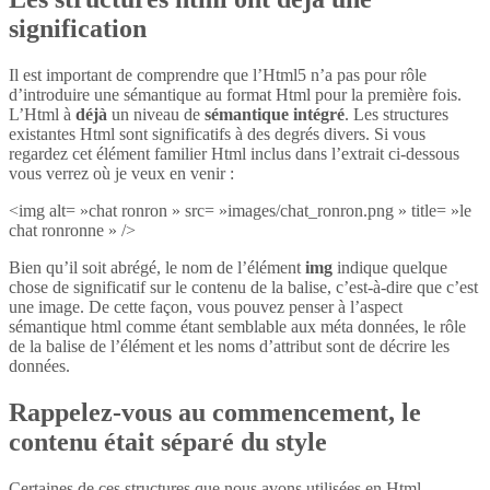
signification
Il est important de comprendre que l’Html5 n’a pas pour rôle
d’introduire une sémantique au format Html pour la première fois.
L’Html à
déjà
un niveau de
sémantique intégré
. Les structures
existantes Html sont significatifs à des degrés divers. Si vous
regardez cet élément familier Html inclus dans l’extrait ci-dessous
vous verrez où je veux en venir :
<img alt= »chat ronron » src= »images/chat_ronron.png » title= »le
chat ronronne » />
Bien qu’il soit abrégé, le nom de l’élément
img
indique quelque
chose de significatif sur le contenu de la balise, c’est-à-dire que c’est
une image. De cette façon, vous pouvez penser à l’aspect
sémantique html comme étant semblable aux méta données, le rôle
de la balise de l’élément et les noms d’attribut sont de décrire les
données.
Rappelez-vous au commencement, le
contenu était séparé du style
Certaines de ces structures que nous avons utilisées en Html