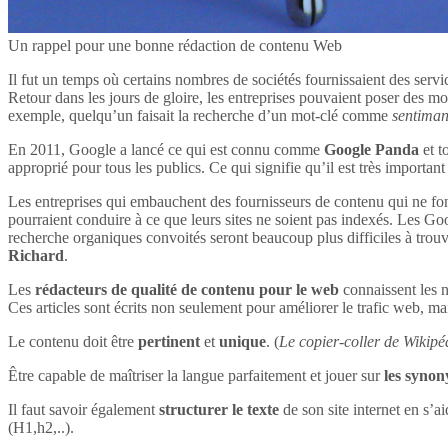
Un rappel pour une bonne rédaction de contenu Web
Il fut un temps où certains nombres de sociétés fournissaient des servi
Retour dans les jours de gloire, les entreprises pouvaient poser des mot
exemple, quelqu’un faisait la recherche d’un mot-clé comme
sentima
En 2011, Google a lancé ce qui est connu comme
Google Panda
et t
approprié pour tous les publics. Ce qui signifie qu’il est très impor
Les entreprises qui embauchent des fournisseurs de contenu qui ne font
pourraient conduire à ce que leurs sites ne soient pas indexés. Les Goog
recherche organiques convoités seront beaucoup plus difficiles à tro
Richard
.
Les
rédacteurs de qualité de contenu pour le web
connaissent les n
Ces articles sont écrits non seulement pour améliorer le trafic web, mai
Le contenu doit être
pertinent
et
unique
. (
Le copier-coller de Wikipéd
Être capable de maîtriser la langue parfaitement et jouer sur
les syno
Il faut savoir également
structurer le texte
de son site internet en s’ai
(H1,h2,..).