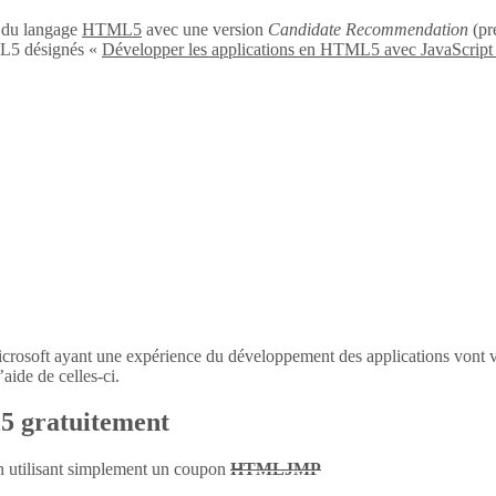
n du langage
HTML5
avec une version
Candidate Recommendation
(pré
L5 désignés «
Développer les applications en HTML5 avec JavaScript
icrosoft ayant une expérience du développement des applications vont 
aide de celles-ci.
l5 gratuitement
en utilisant simplement un coupon
HTMLJMP