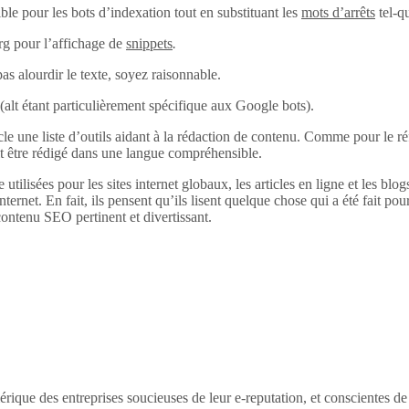
ble pour les bots d’indexation tout en substituant les
mots d’arrêts
tel-q
rg pour l’affichage de
snippets
.
pas alourdir le texte, soyez raisonnable.
alt (alt étant particulièrement spécifique aux Google bots).
 une liste d’outils aidant à la rédaction de contenu. Comme pour le réfé
it être rédigé dans une langue compréhensible.
 utilisées pour les sites internet globaux, les articles en ligne et les bl
internet. En fait, ils pensent qu’ils lisent quelque chose qui a été fait pour
ontenu SEO pertinent et divertissant.
érique des entreprises soucieuses de leur e-reputation, et conscientes d