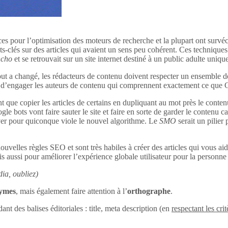
ces pour l’optimisation des moteurs de recherche et la plupart ont survéc
s-clés sur des articles qui avaient un sens peu cohérent. Ces techniques 
ncho
et se retrouvait sur un site internet destiné à un public adulte uniq
out a changé, les rédacteurs de contenu doivent respecter un ensemble d
tant d’engager les auteurs de contenu qui comprennent exactement ce que
 que copier les articles de certains en dupliquant au mot près le conten
le bots vont faire sauter le site et faire en sorte de garder le contenu c
uver pour quiconque viole le nouvel algorithme. Le
SMO
serait un pilier
ouvelles règles SEO et sont très habiles à créer des articles qui vous aid
s aussi pour améliorer l’expérience globale utilisateur pour la personne q
ia, oubliez)
nymes
, mais également faire attention à l’
orthographe
.
dant des balises éditoriales : title, meta description (en
respectant les crit