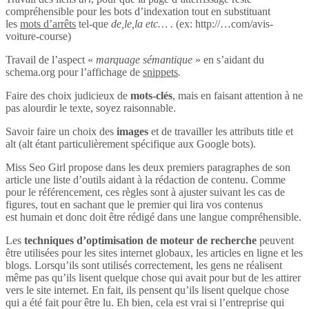
compréhensible pour les bots d’indexation tout en substituant
les
mots d’arrêts
tel-que
de,le,la etc… .
(ex: http://…com/avis-
voiture-course)
Travail de l’aspect «
marquage sémantique
» en s’aidant du
schema.org pour l’affichage de
snippets
.
Faire des choix judicieux de
mots-clés
, mais en faisant attention à ne
pas alourdir le texte, soyez raisonnable.
Savoir faire un choix des
images
et de travailler les attributs title et
alt (alt étant particulièrement spécifique aux Google bots).
Miss Seo Girl propose dans les deux premiers paragraphes de son
article une liste d’outils aidant à la rédaction de contenu. Comme
pour le référencement, ces règles sont à ajuster suivant les cas de
figures, tout en sachant que le premier qui lira vos contenus
est humain et donc doit être rédigé dans une langue compréhensible.
Les
techniques d’optimisation de moteur de recherche
peuvent
être utilisées pour les sites internet globaux, les articles en ligne et les
blogs. Lorsqu’ils sont utilisés correctement, les gens ne réalisent
même pas qu’ils lisent quelque chose qui avait pour but de les attirer
vers le site internet. En fait, ils pensent qu’ils lisent quelque chose
qui a été fait pour être lu. Eh bien, cela est vrai si l’entreprise qui