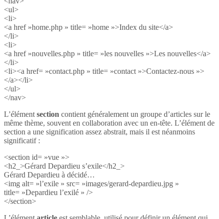
<nav>
<ul>
<li>
<a href »home.php » title= »home »>Index du site</a>
</li>
<li>
<a href »nouvelles.php » title= »les nouvelles »>Les nouvelles</a>
</li>
<li><a href= »contact.php » title= »contact »>Contactez-nous »>
</a></li>
</ul>
</nav>
L’élément
section
contient généralement un groupe d’articles sur le
même thème, souvent en collaboration avec un en-tête. L’élément de
section a une signification assez abstrait, mais il est néanmoins
significatif :
<section id= »vue »>
<h2_>Gérard Depardieu s’exile</h2_>
Gérard Depardieu à décidé…
<img alt= »l’exile » src= »images/gerard-depardieu.jpg »
title= »Depardieu l’exilé » />
</section>
L’élément
article
est semblable, utilisé pour définir un élément qui