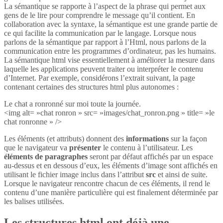
La sémantique se rapporte à l’aspect de la phrase qui permet aux
gens de le lire pour comprendre le message qu’il contient. En
collaboration avec la syntaxe, la sémantique est une grande partie de
ce qui facilite la communication par le langage. Lorsque nous
parlons de la sémantique par rapport à l’Html, nous parlons de la
communication entre les programmes d’ordinateur, pas les humains.
La sémantique html vise essentiellement à améliorer la mesure dans
laquelle les applications peuvent traiter ou interpréter le contenu
d’Internet. Par exemple, considérons l’extrait suivant, la page
contenant certaines des structures html plus autonomes :
Le chat a ronronné sur moi toute la journée.
<img alt= »chat ronron » src= »images/chat_ronron.png » title= »le
chat ronronne » />
Les éléments (et attributs) donnent des
informations
sur la façon
que le navigateur va
présenter
le contenu à l’utilisateur. Les
éléments de paragraphes
seront par défaut affichés par un espace
au-dessus et en dessous d’eux, les éléments d’image sont affichés en
utilisant le fichier image inclus dans l’attribut
src
et ainsi de suite.
Lorsque le navigateur rencontre chacun de ces éléments, il rend le
contenu d’une manière particulière qui est finalement déterminée par
les balises utilisées.
Les structures html ont déjà une