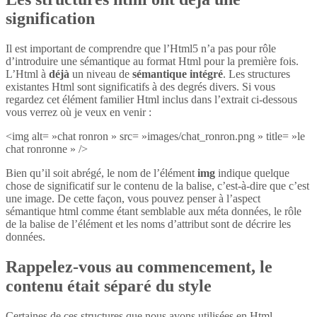
signification
Il est important de comprendre que l’Html5 n’a pas pour rôle
d’introduire une sémantique au format Html pour la première fois.
L’Html à
déjà
un niveau de
sémantique intégré
. Les structures
existantes Html sont significatifs à des degrés divers. Si vous
regardez cet élément familier Html inclus dans l’extrait ci-dessous
vous verrez où je veux en venir :
<img alt= »chat ronron » src= »images/chat_ronron.png » title= »le
chat ronronne » />
Bien qu’il soit abrégé, le nom de l’élément
img
indique quelque
chose de significatif sur le contenu de la balise, c’est-à-dire que c’est
une image. De cette façon, vous pouvez penser à l’aspect
sémantique html comme étant semblable aux méta données, le rôle
de la balise de l’élément et les noms d’attribut sont de décrire les
données.
Rappelez-vous au commencement, le
contenu était séparé du style
Certaines de ces structures que nous avons utilisées en Html