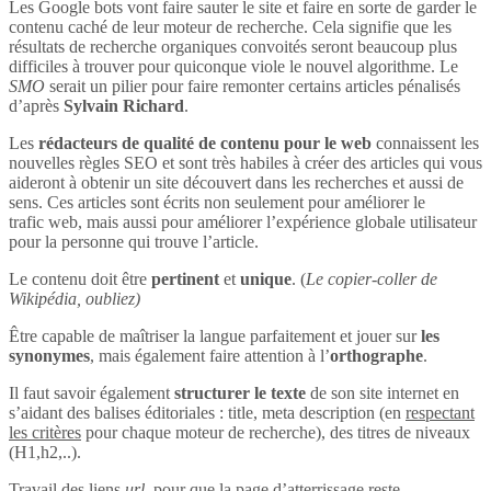
Les Google bots vont faire sauter le site et faire en sorte de garder le
contenu caché de leur moteur de recherche. Cela signifie que les
résultats de recherche organiques convoités seront beaucoup plus
difficiles à trouver pour quiconque viole le nouvel algorithme. Le
SMO
serait un pilier pour faire remonter certains articles pénalisés
d’après
Sylvain Richard
.
Les
rédacteurs de qualité de contenu pour le web
connaissent les
nouvelles règles SEO et sont très habiles à créer des articles qui vous
aideront à obtenir un site découvert dans les recherches et aussi de
sens. Ces articles sont écrits non seulement pour améliorer le
trafic web, mais aussi pour améliorer l’expérience globale utilisateur
pour la personne qui trouve l’article.
Le contenu doit être
pertinent
et
unique
. (
Le copier-coller de
Wikipédia, oubliez)
Être capable de maîtriser la langue parfaitement et jouer sur
les
synonymes
, mais également faire attention à l’
orthographe
.
Il faut savoir également
structurer le texte
de son site internet en
s’aidant des balises éditoriales : title, meta description (en
respectant
les critères
pour chaque moteur de recherche), des titres de niveaux
(H1,h2,..).
Travail des liens
url
, pour que la page d’atterrissage reste