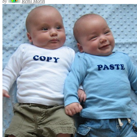
by
Rémi Morin