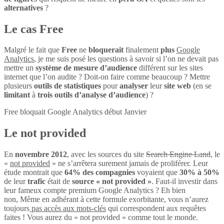
alternatives
?
Le cas Free
Malgré le fait que
Free
ne
bloquerait
finalement
plus
Google
Analytics
, je me suis posé les questions à savoir si l’on ne devait pas
mettre un
système de mesure d’audience
différent sur les sites
internet que l’on audite ? Doit-on faire comme beaucoup ? Mettre
plusieurs
outils de statistiques
pour
analyser
leur
site web
(en se
limitant
à
trois outils d’analyse d’audience
) ?
Free bloquait Google Analytics début Janvier
Le not provided
En
novembre 2012
, avec les sources du site
Search Engine Land
, le
«
not provided
» ne s’arrêtera surement jamais de proliférer. Leur
étude montrait que
64% des compagnies
voyaient que
30% à 50%
de leur
trafic
était de
source « not provided »
. Faut-il investir dans
leur fameux compte premium Google Analytics ? Eh bien
non, Même en adhérant à cette formule exorbitante, vous n’aurez
toujours
pas accès aux mots-clés
qui correspondent aux requêtes
faites ! Vous aurez du « not provided » comme tout le monde.