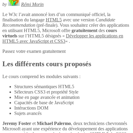
by
Rémi Morin
Le W3c l’avait annoncé lors d’un communiqué officiel, la
finalisation du langage
HTML5
avec une version
Candidate
Recommendation
(pré-finale). Vous souhaitez créer des applications
en utilisant HTML5, Microsoft offre
gratuitement
des
cours
virtuels
sur l’HTML5 désignés «
Développer les applications en
HTML5 avec JavaScript et CSS3
« .
Passez votre examen gratuitement
Les différents cours proposés
Le cours comprend les modules suivants :
Structures sémantiques HTML5
Sélecteurs CSS3 et propriété Style
Mise en page avancée et animation
Capacités de base de JavaScript
Intéractions DOM
Sujets avancés
Jeremy Foster
et
Michael Palermo
, deux techniciens chevronnés
Microsoft ayant une expérience du développement des applications