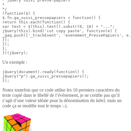
* jQuery suivi presse-papiers

*

*/

(function($) {

$.fn.ga_suivi_pressepapiers = function() {

return this.each(function() {

var text = $(this).text().substr(0, 10) + "...";

jQuery(this).bind('cut copy paste', function(e) {

_gaq.push(['_trackEvent', 'evenement_PressePapiers', e.
});

});

};

})(jQuery);
Un exemple :
jQuery(document).ready(function() {

jQuery("p").ga_suivi_pressepapiers();

});
Notez toutefois que ce code utilise les 10 premiers caractères du
texte copié dans le libellé de l’évènement, je ne certifie pas qu’il
s’agit d’une valeur idéale pour la dénomination du
label
, mais un
code ça se modifie tout le temps :-).