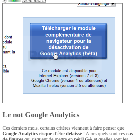
by
Rémi Morin
Le not Google Analytics
Ces derniers mois, certains critères viennent à faire penser que
Google Analytics
risque
d’être
délaissé
! Alors quels sont ces
cas
de figures
qui risquent de mettre en
péril
GA
et quelles sont les