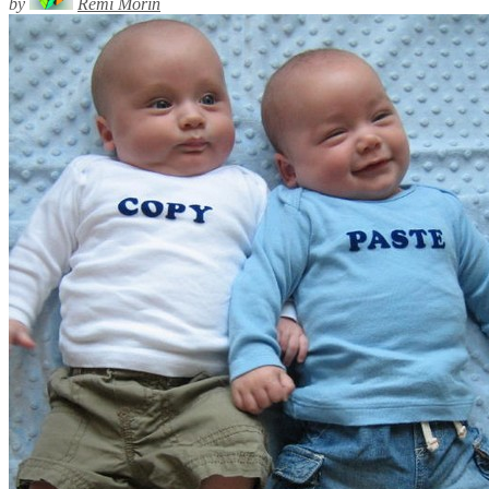
by
Rémi Morin