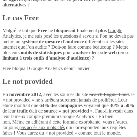
alternatives
?
Le cas Free
Malgré le fait que
Free
ne
bloquerait
finalement
plus
Google
Analytics
, je me suis posé les questions à savoir si l’on ne devait pas
mettre un
système de mesure d’audience
différent sur les sites
internet que l’on audite ? Doit-on faire comme beaucoup ? Mettre
plusieurs
outils de statistiques
pour
analyser
leur
site web
(en se
limitant
à
trois outils d’analyse d’audience
) ?
Free bloquait Google Analytics début Janvier
Le not provided
En
novembre 2012
, avec les sources du site
Search Engine Land
, le
«
not provided
» ne s’arrêtera surement jamais de proliférer. Leur
étude montrait que
64% des compagnies
voyaient que
30% à 50%
de leur
trafic
était de
source « not provided »
. Faut-il investir dans
leur fameux compte premium Google Analytics ? Eh bien
non, Même en adhérant à cette formule exorbitante, vous n’aurez
toujours
pas accès aux mots-clés
qui correspondent aux requêtes
faites ! Vous aurez du « not provided » comme tout le monde.