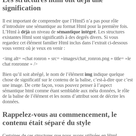
signification
Il est important de comprendre que l’Html5 n’a pas pour rôle
d’introduire une sémantique au format Html pour la première fois.
L’Html à
déjà
un niveau de
sémantique intégré
. Les structures
existantes Html sont significatifs à des degrés divers. Si vous
regardez cet élément familier Html inclus dans l’extrait ci-dessous
vous verrez où je veux en venir :
<img alt= »chat ronron » src= »images/chat_ronron.png » title= »le
chat ronronne » />
Bien qu’il soit abrégé, le nom de l’élément
img
indique quelque
chose de significatif sur le contenu de la balise, c’est-à-dire que c’est
une image. De cette façon, vous pouvez penser à l’aspect
sémantique html comme étant semblable aux méta données, le rôle
de la balise de l’élément et les noms d’attribut sont de décrire les
données.
Rappelez-vous au commencement, le
contenu était séparé du style
Certaines de ces structures que nous avons utilisées en Html