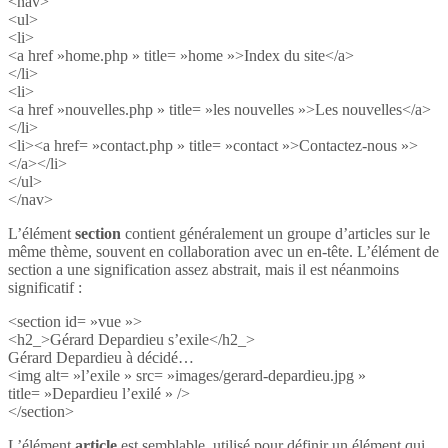
<nav>
<ul>
<li>
<a href »home.php » title= »home »>Index du site</a>
</li>
<li>
<a href »nouvelles.php » title= »les nouvelles »>Les nouvelles</a>
</li>
<li><a href= »contact.php » title= »contact »>Contactez-nous »>
</a></li>
</ul>
</nav>
L’élément
section
contient généralement un groupe d’articles sur le
même thème, souvent en collaboration avec un en-tête. L’élément de
section a une signification assez abstrait, mais il est néanmoins
significatif :
<section id= »vue »>
<h2_>Gérard Depardieu s’exile</h2_>
Gérard Depardieu à décidé…
<img alt= »l’exile » src= »images/gerard-depardieu.jpg »
title= »Depardieu l’exilé » />
</section>
L’élément
article
est semblable, utilisé pour définir un élément qui