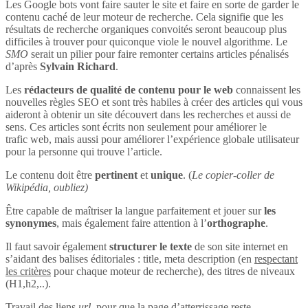
Les Google bots vont faire sauter le site et faire en sorte de garder le
contenu caché de leur moteur de recherche. Cela signifie que les
résultats de recherche organiques convoités seront beaucoup plus
difficiles à trouver pour quiconque viole le nouvel algorithme. Le
SMO
serait un pilier pour faire remonter certains articles pénalisés
d’après
Sylvain Richard
.
Les
rédacteurs de qualité de contenu pour le web
connaissent les
nouvelles règles SEO et sont très habiles à créer des articles qui vous
aideront à obtenir un site découvert dans les recherches et aussi de
sens. Ces articles sont écrits non seulement pour améliorer le
trafic web, mais aussi pour améliorer l’expérience globale utilisateur
pour la personne qui trouve l’article.
Le contenu doit être
pertinent
et
unique
. (
Le copier-coller de
Wikipédia, oubliez)
Être capable de maîtriser la langue parfaitement et jouer sur
les
synonymes
, mais également faire attention à l’
orthographe
.
Il faut savoir également
structurer le texte
de son site internet en
s’aidant des balises éditoriales : title, meta description (en
respectant
les critères
pour chaque moteur de recherche), des titres de niveaux
(H1,h2,..).
Travail des liens
url
, pour que la page d’atterrissage reste