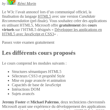
by
Rémi Morin
Le W3c l’avait annoncé lors d’un communiqué officiel, la
finalisation du langage
HTML5
avec une version
Candidate
Recommendation
(pré-finale). Vous souhaitez créer des applications
en utilisant HTML5, Microsoft offre
gratuitement
des
cours
virtuels
sur l’HTML5 désignés «
Développer les applications en
HTML5 avec JavaScript et CSS3
« .
Passez votre examen gratuitement
Les différents cours proposés
Le cours comprend les modules suivants :
Structures sémantiques HTML5
Sélecteurs CSS3 et propriété Style
Mise en page avancée et animation
Capacités de base de JavaScript
Intéractions DOM
Sujets avancés
Jeremy Foster
et
Michael Palermo
, deux techniciens chevronnés
Microsoft ayant une expérience du développement des applications