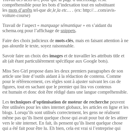
compréhensible pour les bots d’indexation tout en substituant
les
mots d’arrêts
tel-que
de,le,la etc… .
(ex: http://…com/avis-
voiture-course)
Travail de l’aspect «
marquage sémantique
» en s’aidant du
schema.org pour l’affichage de
snippets
.
Faire des choix judicieux de
mots-clés
, mais en faisant attention à ne
pas alourdir le texte, soyez raisonnable.
Savoir faire un choix des
images
et de travailler les attributs title et
alt (alt étant particulièrement spécifique aux Google bots).
Miss Seo Girl propose dans les deux premiers paragraphes de son
article une liste d’outils aidant à la rédaction de contenu. Comme
pour le référencement, ces règles sont à ajuster suivant les cas de
figures, tout en sachant que le premier qui lira vos contenus
est humain et donc doit être rédigé dans une langue compréhensible.
Les
techniques d’optimisation de moteur de recherche
peuvent
être utilisées pour les sites internet globaux, les articles en ligne et les
blogs. Lorsqu’ils sont utilisés correctement, les gens ne réalisent
même pas qu’ils lisent quelque chose qui avait pour but de les attirer
vers le site internet. En fait, ils pensent qu’ils lisent quelque chose
qui a été fait pour être lu. Eh bien, cela est vrai si l’entreprise qui