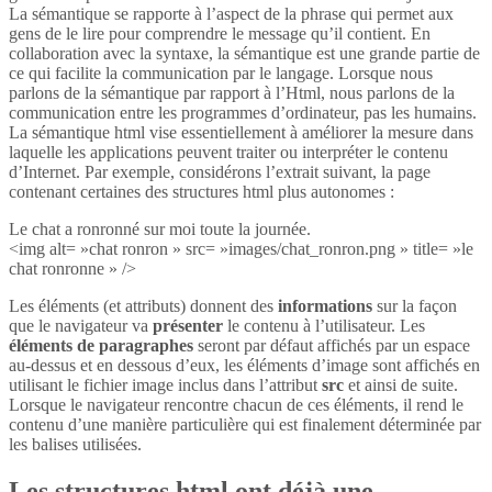
La sémantique se rapporte à l’aspect de la phrase qui permet aux
gens de le lire pour comprendre le message qu’il contient. En
collaboration avec la syntaxe, la sémantique est une grande partie de
ce qui facilite la communication par le langage. Lorsque nous
parlons de la sémantique par rapport à l’Html, nous parlons de la
communication entre les programmes d’ordinateur, pas les humains.
La sémantique html vise essentiellement à améliorer la mesure dans
laquelle les applications peuvent traiter ou interpréter le contenu
d’Internet. Par exemple, considérons l’extrait suivant, la page
contenant certaines des structures html plus autonomes :
Le chat a ronronné sur moi toute la journée.
<img alt= »chat ronron » src= »images/chat_ronron.png » title= »le
chat ronronne » />
Les éléments (et attributs) donnent des
informations
sur la façon
que le navigateur va
présenter
le contenu à l’utilisateur. Les
éléments de paragraphes
seront par défaut affichés par un espace
au-dessus et en dessous d’eux, les éléments d’image sont affichés en
utilisant le fichier image inclus dans l’attribut
src
et ainsi de suite.
Lorsque le navigateur rencontre chacun de ces éléments, il rend le
contenu d’une manière particulière qui est finalement déterminée par
les balises utilisées.
Les structures html ont déjà une