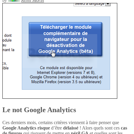
by
Rémi Morin
Le not Google Analytics
Ces derniers mois, certains critères viennent à faire penser que
Google Analytics
risque
d’être
délaissé
! Alors quels sont ces
cas
de figures
qui risquent de mettre en
péril
GA
et quelles sont les