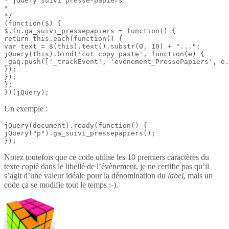
* jQuery suivi presse-papiers

*

*/

(function($) {

$.fn.ga_suivi_pressepapiers = function() {

return this.each(function() {

var text = $(this).text().substr(0, 10) + "...";

jQuery(this).bind('cut copy paste', function(e) {

_gaq.push(['_trackEvent', 'evenement_PressePapiers', e.
});

});

};

})(jQuery);
Un exemple :
jQuery(document).ready(function() {

jQuery("p").ga_suivi_pressepapiers();

});
Notez toutefois que ce code utilise les 10 premiers caractères du
texte copié dans le libellé de l’évènement, je ne certifie pas qu’il
s’agit d’une valeur idéale pour la dénomination du
label
, mais un
code ça se modifie tout le temps :-).