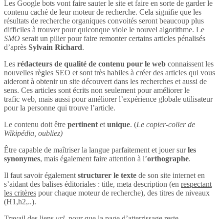
Les Google bots vont faire sauter le site et faire en sorte de garder le
contenu caché de leur moteur de recherche. Cela signifie que les
résultats de recherche organiques convoités seront beaucoup plus
difficiles à trouver pour quiconque viole le nouvel algorithme. Le
SMO
serait un pilier pour faire remonter certains articles pénalisés
d’après
Sylvain Richard
.
Les
rédacteurs de qualité de contenu pour le web
connaissent les
nouvelles règles SEO et sont très habiles à créer des articles qui vous
aideront à obtenir un site découvert dans les recherches et aussi de
sens. Ces articles sont écrits non seulement pour améliorer le
trafic web, mais aussi pour améliorer l’expérience globale utilisateur
pour la personne qui trouve l’article.
Le contenu doit être
pertinent
et
unique
. (
Le copier-coller de
Wikipédia, oubliez)
Être capable de maîtriser la langue parfaitement et jouer sur
les
synonymes
, mais également faire attention à l’
orthographe
.
Il faut savoir également
structurer le texte
de son site internet en
s’aidant des balises éditoriales : title, meta description (en
respectant
les critères
pour chaque moteur de recherche), des titres de niveaux
(H1,h2,..).
Travail des liens
url
, pour que la page d’atterrissage reste