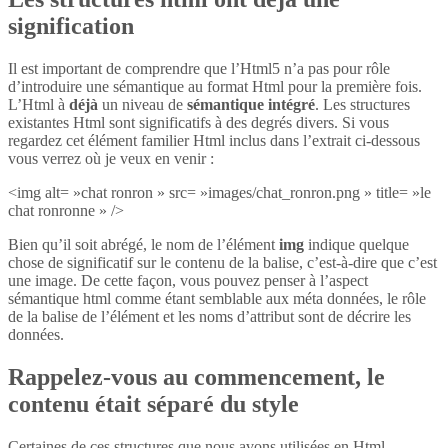
signification
Il est important de comprendre que l’Html5 n’a pas pour rôle
d’introduire une sémantique au format Html pour la première fois.
L’Html à
déjà
un niveau de
sémantique intégré
. Les structures
existantes Html sont significatifs à des degrés divers. Si vous
regardez cet élément familier Html inclus dans l’extrait ci-dessous
vous verrez où je veux en venir :
<img alt= »chat ronron » src= »images/chat_ronron.png » title= »le
chat ronronne » />
Bien qu’il soit abrégé, le nom de l’élément
img
indique quelque
chose de significatif sur le contenu de la balise, c’est-à-dire que c’est
une image. De cette façon, vous pouvez penser à l’aspect
sémantique html comme étant semblable aux méta données, le rôle
de la balise de l’élément et les noms d’attribut sont de décrire les
données.
Rappelez-vous au commencement, le
contenu était séparé du style
Certaines de ces structures que nous avons utilisées en Html