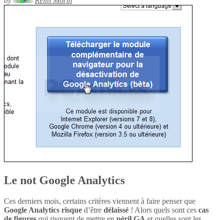
by
Rémi Morin
Le not Google Analytics
Ces derniers mois, certains critères viennent à faire penser que
Google Analytics
risque
d’être
délaissé
! Alors quels sont ces
cas
de figures
qui risquent de mettre en
péril
GA
et quelles sont les