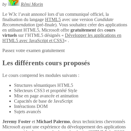
by
Rémi Morin
Le W3c l’avait annoncé lors d’un communiqué officiel, la
finalisation du langage
HTML5
avec une version
Candidate
Recommendation
(pré-finale). Vous souhaitez créer des applications
en utilisant HTML5, Microsoft offre
gratuitement
des
cours
virtuels
sur l’HTML5 désignés «
Développer les applications en
HTML5 avec JavaScript et CSS3
« .
Passez votre examen gratuitement
Les différents cours proposés
Le cours comprend les modules suivants :
Structures sémantiques HTML5
Sélecteurs CSS3 et propriété Style
Mise en page avancée et animation
Capacités de base de JavaScript
Intéractions DOM
Sujets avancés
Jeremy Foster
et
Michael Palermo
, deux techniciens chevronnés
Microsoft ayant une expérience du développement des applications