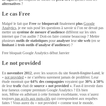
alternatives
?
Le cas Free
Malgré le fait que
Free
ne
bloquerait
finalement
plus
Google
Analytics
, je me suis posé les questions à savoir si l’on ne devait pas
mettre un
système de mesure d’audience
différent sur les sites
internet que l’on audite ? Doit-on faire comme beaucoup ? Mettre
plusieurs
outils de statistiques
pour
analyser
leur
site web
(en se
limitant
à
trois outils d’analyse d’audience
) ?
Free bloquait Google Analytics début Janvier
Le not provided
En
novembre 2012
, avec les sources du site
Search Engine Land
, le
«
not provided
» ne s’arrêtera surement jamais de proliférer. Leur
étude montrait que
64% des compagnies
voyaient que
30% à 50%
de leur
trafic
était de
source « not provided »
. Faut-il investir dans
leur fameux compte premium Google Analytics ? Eh bien
non, Même en adhérant à cette formule exorbitante, vous n’aurez
toujours
pas accès aux mots-clés
qui correspondent aux requêtes
faites ! Vous aurez du « not provided » comme tout le monde.