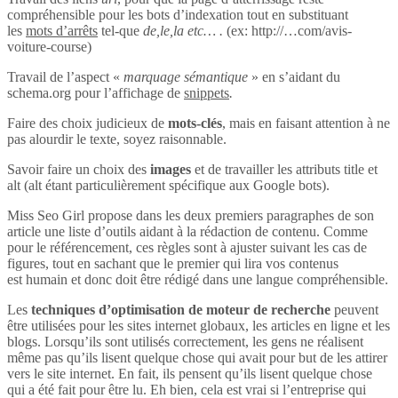
compréhensible pour les bots d’indexation tout en substituant
les
mots d’arrêts
tel-que
de,le,la etc… .
(ex: http://…com/avis-
voiture-course)
Travail de l’aspect «
marquage sémantique
» en s’aidant du
schema.org pour l’affichage de
snippets
.
Faire des choix judicieux de
mots-clés
, mais en faisant attention à ne
pas alourdir le texte, soyez raisonnable.
Savoir faire un choix des
images
et de travailler les attributs title et
alt (alt étant particulièrement spécifique aux Google bots).
Miss Seo Girl propose dans les deux premiers paragraphes de son
article une liste d’outils aidant à la rédaction de contenu. Comme
pour le référencement, ces règles sont à ajuster suivant les cas de
figures, tout en sachant que le premier qui lira vos contenus
est humain et donc doit être rédigé dans une langue compréhensible.
Les
techniques d’optimisation de moteur de recherche
peuvent
être utilisées pour les sites internet globaux, les articles en ligne et les
blogs. Lorsqu’ils sont utilisés correctement, les gens ne réalisent
même pas qu’ils lisent quelque chose qui avait pour but de les attirer
vers le site internet. En fait, ils pensent qu’ils lisent quelque chose
qui a été fait pour être lu. Eh bien, cela est vrai si l’entreprise qui