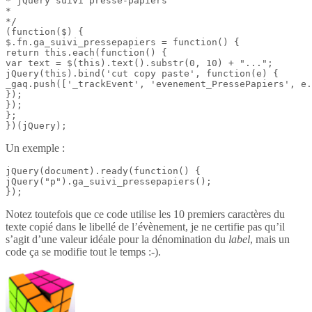
* jQuery suivi presse-papiers

*

*/

(function($) {

$.fn.ga_suivi_pressepapiers = function() {

return this.each(function() {

var text = $(this).text().substr(0, 10) + "...";

jQuery(this).bind('cut copy paste', function(e) {

_gaq.push(['_trackEvent', 'evenement_PressePapiers', e.
});

});

};

})(jQuery);
Un exemple :
jQuery(document).ready(function() {

jQuery("p").ga_suivi_pressepapiers();

});
Notez toutefois que ce code utilise les 10 premiers caractères du
texte copié dans le libellé de l’évènement, je ne certifie pas qu’il
s’agit d’une valeur idéale pour la dénomination du
label
, mais un
code ça se modifie tout le temps :-).