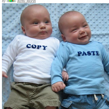
by
Rémi Morin