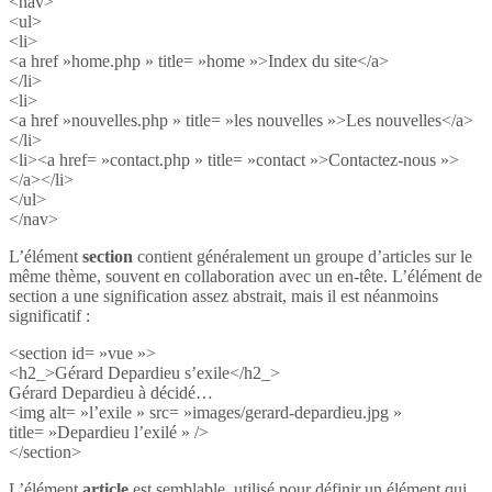
<nav>
<ul>
<li>
<a href »home.php » title= »home »>Index du site</a>
</li>
<li>
<a href »nouvelles.php » title= »les nouvelles »>Les nouvelles</a>
</li>
<li><a href= »contact.php » title= »contact »>Contactez-nous »>
</a></li>
</ul>
</nav>
L’élément
section
contient généralement un groupe d’articles sur le
même thème, souvent en collaboration avec un en-tête. L’élément de
section a une signification assez abstrait, mais il est néanmoins
significatif :
<section id= »vue »>
<h2_>Gérard Depardieu s’exile</h2_>
Gérard Depardieu à décidé…
<img alt= »l’exile » src= »images/gerard-depardieu.jpg »
title= »Depardieu l’exilé » />
</section>
L’élément
article
est semblable, utilisé pour définir un élément qui