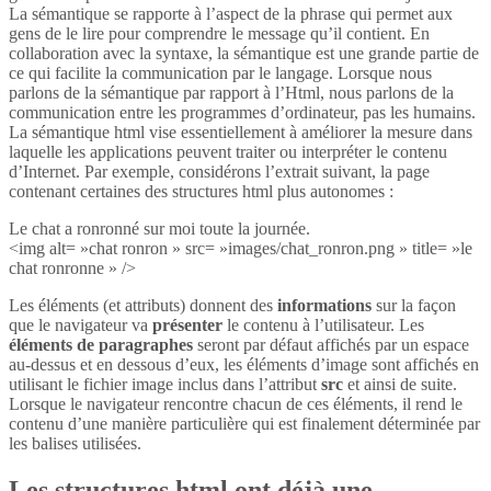
La sémantique se rapporte à l’aspect de la phrase qui permet aux
gens de le lire pour comprendre le message qu’il contient. En
collaboration avec la syntaxe, la sémantique est une grande partie de
ce qui facilite la communication par le langage. Lorsque nous
parlons de la sémantique par rapport à l’Html, nous parlons de la
communication entre les programmes d’ordinateur, pas les humains.
La sémantique html vise essentiellement à améliorer la mesure dans
laquelle les applications peuvent traiter ou interpréter le contenu
d’Internet. Par exemple, considérons l’extrait suivant, la page
contenant certaines des structures html plus autonomes :
Le chat a ronronné sur moi toute la journée.
<img alt= »chat ronron » src= »images/chat_ronron.png » title= »le
chat ronronne » />
Les éléments (et attributs) donnent des
informations
sur la façon
que le navigateur va
présenter
le contenu à l’utilisateur. Les
éléments de paragraphes
seront par défaut affichés par un espace
au-dessus et en dessous d’eux, les éléments d’image sont affichés en
utilisant le fichier image inclus dans l’attribut
src
et ainsi de suite.
Lorsque le navigateur rencontre chacun de ces éléments, il rend le
contenu d’une manière particulière qui est finalement déterminée par
les balises utilisées.
Les structures html ont déjà une