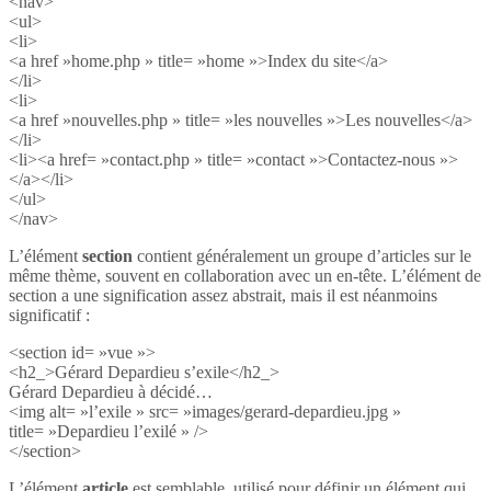
<nav>
<ul>
<li>
<a href »home.php » title= »home »>Index du site</a>
</li>
<li>
<a href »nouvelles.php » title= »les nouvelles »>Les nouvelles</a>
</li>
<li><a href= »contact.php » title= »contact »>Contactez-nous »>
</a></li>
</ul>
</nav>
L’élément
section
contient généralement un groupe d’articles sur le
même thème, souvent en collaboration avec un en-tête. L’élément de
section a une signification assez abstrait, mais il est néanmoins
significatif :
<section id= »vue »>
<h2_>Gérard Depardieu s’exile</h2_>
Gérard Depardieu à décidé…
<img alt= »l’exile » src= »images/gerard-depardieu.jpg »
title= »Depardieu l’exilé » />
</section>
L’élément
article
est semblable, utilisé pour définir un élément qui