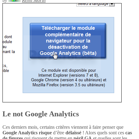
by
Rémi Morin
Le not Google Analytics
Ces derniers mois, certains critères viennent à faire penser que
Google Analytics
risque
d’être
délaissé
! Alors quels sont ces
cas
de figures
qui risquent de mettre en
péril
GA
et quelles sont les