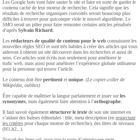
Les Google bots vont faire sauter le site et faire en sorte de garder le
contenu caché de leur moteur de recherche. Cela signifie que les
résultats de recherche organiques convoités seront beaucoup plus
difficiles à trouver pour quiconque viole le nouvel algorithme. Le
SMO
serait un pilier pour faire remonter certains articles pénalisés
d’après
Sylvain Richard
.
Les
rédacteurs de qualité de contenu pour le web
connaissent les
nouvelles règles SEO et sont très habiles à créer des articles qui vous
aideront à obtenir un site découvert dans les recherches et aussi de
sens. Ces articles sont écrits non seulement pour améliorer le
trafic web, mais aussi pour améliorer l’expérience globale utilisateur
pour la personne qui trouve l’article.
Le contenu doit être
pertinent
et
unique
. (
Le copier-coller de
Wikipédia, oubliez)
Être capable de maîtriser la langue parfaitement et jouer sur
les
synonymes
, mais également faire attention à l’
orthographe
.
Il faut savoir également
structurer le texte
de son site internet en
s’aidant des balises éditoriales : title, meta description (en
respectant
les critères
pour chaque moteur de recherche), des titres de niveaux
(H1,h2,..).
Travail des liens
url
, pour que la page d’atterrissage reste