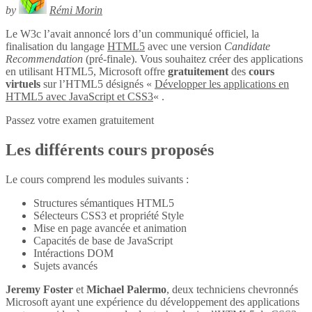
by
Rémi Morin
Le W3c l’avait annoncé lors d’un communiqué officiel, la
finalisation du langage
HTML5
avec une version
Candidate
Recommendation
(pré-finale). Vous souhaitez créer des applications
en utilisant HTML5, Microsoft offre
gratuitement
des
cours
virtuels
sur l’HTML5 désignés «
Développer les applications en
HTML5 avec JavaScript et CSS3
« .
Passez votre examen gratuitement
Les différents cours proposés
Le cours comprend les modules suivants :
Structures sémantiques HTML5
Sélecteurs CSS3 et propriété Style
Mise en page avancée et animation
Capacités de base de JavaScript
Intéractions DOM
Sujets avancés
Jeremy Foster
et
Michael Palermo
, deux techniciens chevronnés
Microsoft ayant une expérience du développement des applications