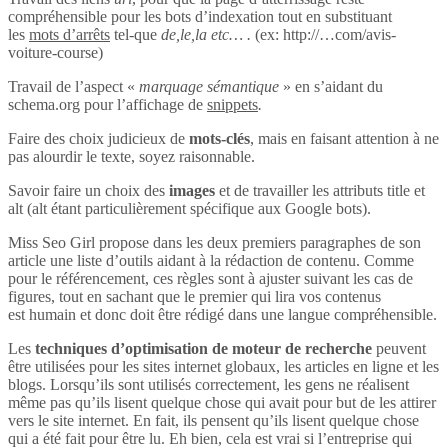
compréhensible pour les bots d’indexation tout en substituant
les
mots d’arrêts
tel-que
de,le,la etc… .
(ex: http://…com/avis-
voiture-course)
Travail de l’aspect «
marquage sémantique
» en s’aidant du
schema.org pour l’affichage de
snippets
.
Faire des choix judicieux de
mots-clés
, mais en faisant attention à ne
pas alourdir le texte, soyez raisonnable.
Savoir faire un choix des
images
et de travailler les attributs title et
alt (alt étant particulièrement spécifique aux Google bots).
Miss Seo Girl propose dans les deux premiers paragraphes de son
article une liste d’outils aidant à la rédaction de contenu. Comme
pour le référencement, ces règles sont à ajuster suivant les cas de
figures, tout en sachant que le premier qui lira vos contenus
est humain et donc doit être rédigé dans une langue compréhensible.
Les
techniques d’optimisation de moteur de recherche
peuvent
être utilisées pour les sites internet globaux, les articles en ligne et les
blogs. Lorsqu’ils sont utilisés correctement, les gens ne réalisent
même pas qu’ils lisent quelque chose qui avait pour but de les attirer
vers le site internet. En fait, ils pensent qu’ils lisent quelque chose
qui a été fait pour être lu. Eh bien, cela est vrai si l’entreprise qui