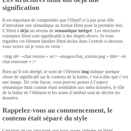
signification
Il est important de comprendre que l’Html5 n’a pas pour rôle
d’introduire une sémantique au format Html pour la première fois.
L’Html à
déjà
un niveau de
sémantique intégré
. Les structures
existantes Html sont significatifs à des degrés divers. Si vous
regardez cet élément familier Html inclus dans l’extrait ci-dessous
vous verrez où je veux en venir :
<img alt= »chat ronron » src= »images/chat_ronron.png » title= »le
chat ronronne » />
Bien qu’il soit abrégé, le nom de l’élément
img
indique quelque
chose de significatif sur le contenu de la balise, c’est-à-dire que c’est
une image. De cette façon, vous pouvez penser à l’aspect
sémantique html comme étant semblable aux méta données, le rôle
de la balise de l’élément et les noms d’attribut sont de décrire les
données.
Rappelez-vous au commencement, le
contenu était séparé du style
Certaines de ces structures que nous avons utilisées en Html