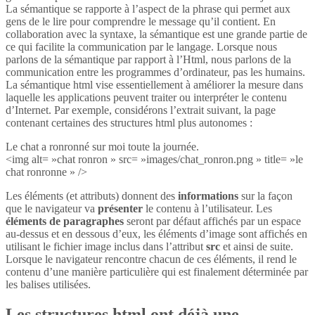
La sémantique se rapporte à l’aspect de la phrase qui permet aux
gens de le lire pour comprendre le message qu’il contient. En
collaboration avec la syntaxe, la sémantique est une grande partie de
ce qui facilite la communication par le langage. Lorsque nous
parlons de la sémantique par rapport à l’Html, nous parlons de la
communication entre les programmes d’ordinateur, pas les humains.
La sémantique html vise essentiellement à améliorer la mesure dans
laquelle les applications peuvent traiter ou interpréter le contenu
d’Internet. Par exemple, considérons l’extrait suivant, la page
contenant certaines des structures html plus autonomes :
Le chat a ronronné sur moi toute la journée.
<img alt= »chat ronron » src= »images/chat_ronron.png » title= »le
chat ronronne » />
Les éléments (et attributs) donnent des
informations
sur la façon
que le navigateur va
présenter
le contenu à l’utilisateur. Les
éléments de paragraphes
seront par défaut affichés par un espace
au-dessus et en dessous d’eux, les éléments d’image sont affichés en
utilisant le fichier image inclus dans l’attribut
src
et ainsi de suite.
Lorsque le navigateur rencontre chacun de ces éléments, il rend le
contenu d’une manière particulière qui est finalement déterminée par
les balises utilisées.
Les structures html ont déjà une