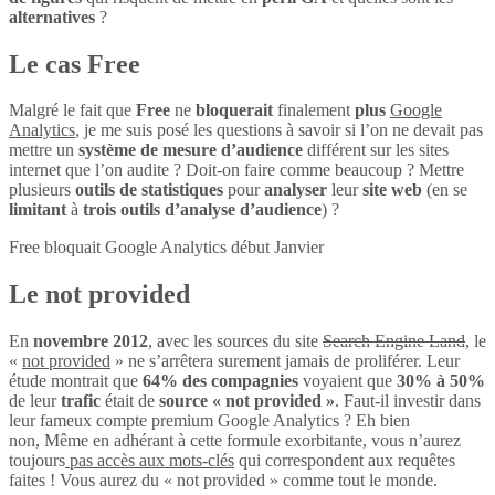
alternatives
?
Le cas Free
Malgré le fait que
Free
ne
bloquerait
finalement
plus
Google
Analytics
, je me suis posé les questions à savoir si l’on ne devait pas
mettre un
système de mesure d’audience
différent sur les sites
internet que l’on audite ? Doit-on faire comme beaucoup ? Mettre
plusieurs
outils de statistiques
pour
analyser
leur
site web
(en se
limitant
à
trois outils d’analyse d’audience
) ?
Free bloquait Google Analytics début Janvier
Le not provided
En
novembre 2012
, avec les sources du site
Search Engine Land
, le
«
not provided
» ne s’arrêtera surement jamais de proliférer. Leur
étude montrait que
64% des compagnies
voyaient que
30% à 50%
de leur
trafic
était de
source « not provided »
. Faut-il investir dans
leur fameux compte premium Google Analytics ? Eh bien
non, Même en adhérant à cette formule exorbitante, vous n’aurez
toujours
pas accès aux mots-clés
qui correspondent aux requêtes
faites ! Vous aurez du « not provided » comme tout le monde.