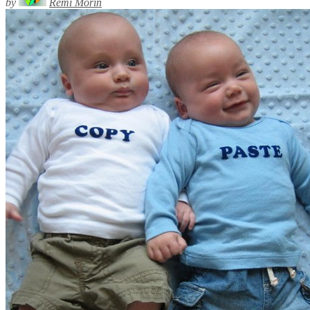
by
Rémi Morin