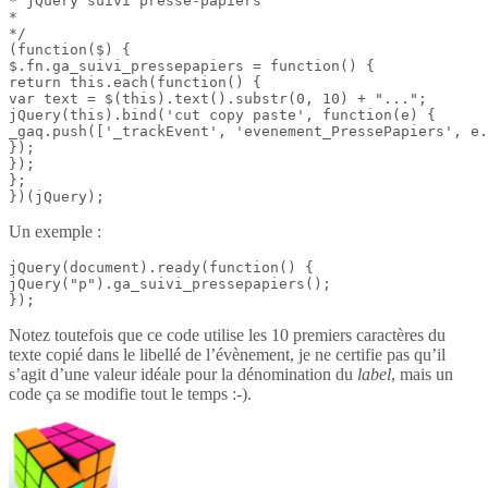
* jQuery suivi presse-papiers

*

*/

(function($) {

$.fn.ga_suivi_pressepapiers = function() {

return this.each(function() {

var text = $(this).text().substr(0, 10) + "...";

jQuery(this).bind('cut copy paste', function(e) {

_gaq.push(['_trackEvent', 'evenement_PressePapiers', e.
});

});

};

})(jQuery);
Un exemple :
jQuery(document).ready(function() {

jQuery("p").ga_suivi_pressepapiers();

});
Notez toutefois que ce code utilise les 10 premiers caractères du
texte copié dans le libellé de l’évènement, je ne certifie pas qu’il
s’agit d’une valeur idéale pour la dénomination du
label
, mais un
code ça se modifie tout le temps :-).