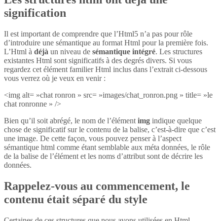
signification
Il est important de comprendre que l’Html5 n’a pas pour rôle
d’introduire une sémantique au format Html pour la première fois.
L’Html à
déjà
un niveau de
sémantique intégré
. Les structures
existantes Html sont significatifs à des degrés divers. Si vous
regardez cet élément familier Html inclus dans l’extrait ci-dessous
vous verrez où je veux en venir :
<img alt= »chat ronron » src= »images/chat_ronron.png » title= »le
chat ronronne » />
Bien qu’il soit abrégé, le nom de l’élément
img
indique quelque
chose de significatif sur le contenu de la balise, c’est-à-dire que c’est
une image. De cette façon, vous pouvez penser à l’aspect
sémantique html comme étant semblable aux méta données, le rôle
de la balise de l’élément et les noms d’attribut sont de décrire les
données.
Rappelez-vous au commencement, le
contenu était séparé du style
Certaines de ces structures que nous avons utilisées en Html