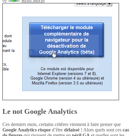
by
Rémi Morin
Le not Google Analytics
Ces derniers mois, certains critères viennent à faire penser que
Google Analytics
risque
d’être
délaissé
! Alors quels sont ces
cas
de figures
qui risquent de mettre en
péril
GA
et quelles sont les