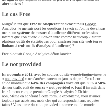
alternatives
?
Le cas Free
Malgré le fait que
Free
ne
bloquerait
finalement
plus
Google
Analytics
, je me suis posé les questions à savoir si l’on ne devait pas
mettre un
système de mesure d’audience
différent sur les sites
internet que l’on audite ? Doit-on faire comme beaucoup ? Mettre
plusieurs
outils de statistiques
pour
analyser
leur
site web
(en se
limitant
à
trois outils d’analyse d’audience
) ?
Free bloquait Google Analytics début Janvier
Le not provided
En
novembre 2012
, avec les sources du site
Search Engine Land
, le
«
not provided
» ne s’arrêtera surement jamais de proliférer. Leur
étude montrait que
64% des compagnies
voyaient que
30% à 50%
de leur
trafic
était de
source « not provided »
. Faut-il investir dans
leur fameux compte premium Google Analytics ? Eh bien
non, Même en adhérant à cette formule exorbitante, vous n’aurez
toujours
pas accès aux mots-clés
qui correspondent aux requêtes
faites ! Vous aurez du « not provided » comme tout le monde.