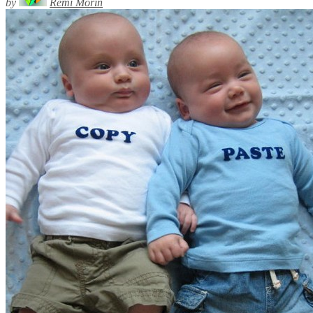
by
Rémi Morin