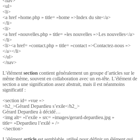
<nav>
<ul>
<li>
<a href »home.php » title= »home »>Index du site</a>
</li>
<li>
<a href »nouvelles.php » title= »les nouvelles »>Les nouvelles</a>
</li>
<li><a href= »contact.php » title= »contact »>Contactez-nous »>
</a></li>
</ul>
</nav>
L’élément
section
contient généralement un groupe d’articles sur le
même thème, souvent en collaboration avec un en-tête. L’élément de
section a une signification assez abstrait, mais il est néanmoins
significatif :
<section id= »vue »>
<h2_>Gérard Depardieu s’exile</h2_>
Gérard Depardieu à décidé…
<img alt= »l’exile » src= »images/gerard-depardieu.jpg »
title= »Depardieu l’exilé » />
</section>
L’élément
article
est semblable, utilisé pour définir un élément qui