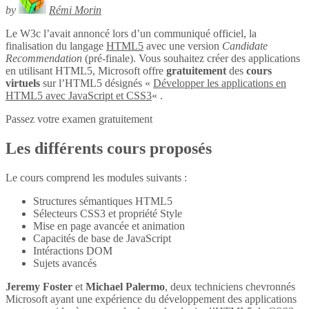
by
Rémi Morin
Le W3c l’avait annoncé lors d’un communiqué officiel, la
finalisation du langage
HTML5
avec une version
Candidate
Recommendation
(pré-finale). Vous souhaitez créer des applications
en utilisant HTML5, Microsoft offre
gratuitement
des
cours
virtuels
sur l’HTML5 désignés «
Développer les applications en
HTML5 avec JavaScript et CSS3
« .
Passez votre examen gratuitement
Les différents cours proposés
Le cours comprend les modules suivants :
Structures sémantiques HTML5
Sélecteurs CSS3 et propriété Style
Mise en page avancée et animation
Capacités de base de JavaScript
Intéractions DOM
Sujets avancés
Jeremy Foster
et
Michael Palermo
, deux techniciens chevronnés
Microsoft ayant une expérience du développement des applications