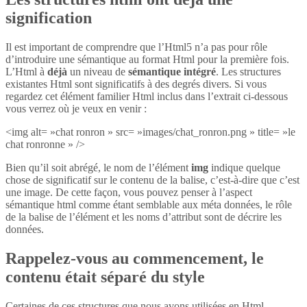
signification
Il est important de comprendre que l’Html5 n’a pas pour rôle
d’introduire une sémantique au format Html pour la première fois.
L’Html à
déjà
un niveau de
sémantique intégré
. Les structures
existantes Html sont significatifs à des degrés divers. Si vous
regardez cet élément familier Html inclus dans l’extrait ci-dessous
vous verrez où je veux en venir :
<img alt= »chat ronron » src= »images/chat_ronron.png » title= »le
chat ronronne » />
Bien qu’il soit abrégé, le nom de l’élément
img
indique quelque
chose de significatif sur le contenu de la balise, c’est-à-dire que c’est
une image. De cette façon, vous pouvez penser à l’aspect
sémantique html comme étant semblable aux méta données, le rôle
de la balise de l’élément et les noms d’attribut sont de décrire les
données.
Rappelez-vous au commencement, le
contenu était séparé du style
Certaines de ces structures que nous avons utilisées en Html