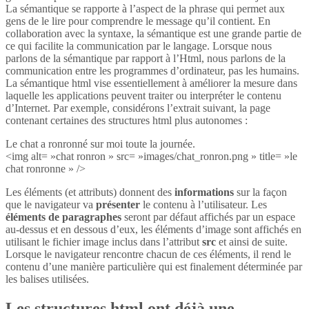
La sémantique se rapporte à l’aspect de la phrase qui permet aux
gens de le lire pour comprendre le message qu’il contient. En
collaboration avec la syntaxe, la sémantique est une grande partie de
ce qui facilite la communication par le langage. Lorsque nous
parlons de la sémantique par rapport à l’Html, nous parlons de la
communication entre les programmes d’ordinateur, pas les humains.
La sémantique html vise essentiellement à améliorer la mesure dans
laquelle les applications peuvent traiter ou interpréter le contenu
d’Internet. Par exemple, considérons l’extrait suivant, la page
contenant certaines des structures html plus autonomes :
Le chat a ronronné sur moi toute la journée.
<img alt= »chat ronron » src= »images/chat_ronron.png » title= »le
chat ronronne » />
Les éléments (et attributs) donnent des
informations
sur la façon
que le navigateur va
présenter
le contenu à l’utilisateur. Les
éléments de paragraphes
seront par défaut affichés par un espace
au-dessus et en dessous d’eux, les éléments d’image sont affichés en
utilisant le fichier image inclus dans l’attribut
src
et ainsi de suite.
Lorsque le navigateur rencontre chacun de ces éléments, il rend le
contenu d’une manière particulière qui est finalement déterminée par
les balises utilisées.
Les structures html ont déjà une