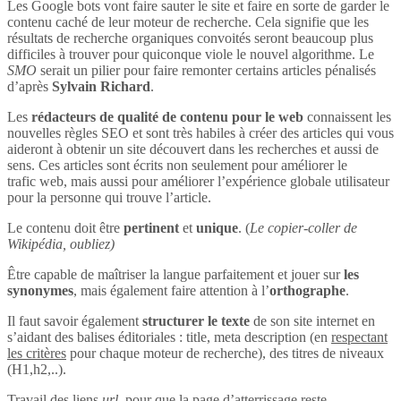
Les Google bots vont faire sauter le site et faire en sorte de garder le
contenu caché de leur moteur de recherche. Cela signifie que les
résultats de recherche organiques convoités seront beaucoup plus
difficiles à trouver pour quiconque viole le nouvel algorithme. Le
SMO
serait un pilier pour faire remonter certains articles pénalisés
d’après
Sylvain Richard
.
Les
rédacteurs de qualité de contenu pour le web
connaissent les
nouvelles règles SEO et sont très habiles à créer des articles qui vous
aideront à obtenir un site découvert dans les recherches et aussi de
sens. Ces articles sont écrits non seulement pour améliorer le
trafic web, mais aussi pour améliorer l’expérience globale utilisateur
pour la personne qui trouve l’article.
Le contenu doit être
pertinent
et
unique
. (
Le copier-coller de
Wikipédia, oubliez)
Être capable de maîtriser la langue parfaitement et jouer sur
les
synonymes
, mais également faire attention à l’
orthographe
.
Il faut savoir également
structurer le texte
de son site internet en
s’aidant des balises éditoriales : title, meta description (en
respectant
les critères
pour chaque moteur de recherche), des titres de niveaux
(H1,h2,..).
Travail des liens
url
, pour que la page d’atterrissage reste