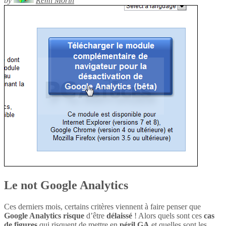
by
Rémi Morin
Le not Google Analytics
Ces derniers mois, certains critères viennent à faire penser que
Google Analytics
risque
d’être
délaissé
! Alors quels sont ces
cas
de figures
qui risquent de mettre en
péril
GA
et quelles sont les