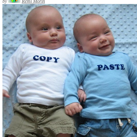
by
Rémi Morin