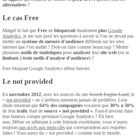
alternatives
?
Le cas Free
Malgré le fait que
Free
ne
bloquerait
finalement
plus
Google
Analytics
, je me suis posé les questions à savoir si l’on ne devait pas
mettre un
système de mesure d’audience
différent sur les sites
internet que l’on audite ? Doit-on faire comme beaucoup ? Mettre
plusieurs
outils de statistiques
pour
analyser
leur
site web
(en se
limitant
à
trois outils d’analyse d’audience
) ?
Free bloquait Google Analytics début Janvier
Le not provided
En
novembre 2012
, avec les sources du site
Search Engine Land
, le
«
not provided
» ne s’arrêtera surement jamais de proliférer. Leur
étude montrait que
64% des compagnies
voyaient que
30% à 50%
de leur
trafic
était de
source « not provided »
. Faut-il investir dans
leur fameux compte premium Google Analytics ? Eh bien
non, Même en adhérant à cette formule exorbitante, vous n’aurez
toujours
pas accès aux mots-clés
qui correspondent aux requêtes
faites ! Vous aurez du « not provided » comme tout le monde.