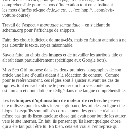
compréhensible pour les bots d’indexation tout en substituant
les
mots d’arrêts
tel-que
de,le,la etc… .
(ex: http://…com/avis-
voiture-course)
Travail de l’aspect «
marquage sémantique
» en s’aidant du
schema.org pour l’affichage de
snippets
.
Faire des choix judicieux de
mots-clés
, mais en faisant attention à ne
pas alourdir le texte, soyez raisonnable.
Savoir faire un choix des
images
et de travailler les attributs title et
alt (alt étant particulièrement spécifique aux Google bots).
Miss Seo Girl propose dans les deux premiers paragraphes de son
article une liste d’outils aidant à la rédaction de contenu. Comme
pour le référencement, ces règles sont à ajuster suivant les cas de
figures, tout en sachant que le premier qui lira vos contenus
est humain et donc doit être rédigé dans une langue compréhensible.
Les
techniques d’optimisation de moteur de recherche
peuvent
être utilisées pour les sites internet globaux, les articles en ligne et les
blogs. Lorsqu’ils sont utilisés correctement, les gens ne réalisent
même pas qu’ils lisent quelque chose qui avait pour but de les attirer
vers le site internet. En fait, ils pensent qu’ils lisent quelque chose
qui a été fait pour être lu. Eh bien, cela est vrai si l’entreprise qui