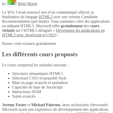
by
Rémi Morin
Le W3c l’avait annoncé lors d’un communiqué officiel, la
finalisation du langage
HTML5
avec une version
Candidate
Recommendation
(pré-finale). Vous souhaitez créer des applications
en utilisant HTML5, Microsoft offre
gratuitement
des
cours
virtuels
sur l’HTML5 désignés «
Développer les applications en
HTML5 avec JavaScript et CSS3
« .
Passez votre examen gratuitement
Les différents cours proposés
Le cours comprend les modules suivants :
Structures sémantiques HTML5
Sélecteurs CSS3 et propriété Style
Mise en page avancée et animation
Capacités de base de JavaScript
Intéractions DOM
Sujets avancés
Jeremy Foster
et
Michael Palermo
, deux techniciens chevronnés
Microsoft ayant une expérience du développement des applications