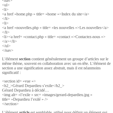
<nav>
<ul>
<li>
<a href »home.php » title= »home »>Index du site</a>
</li>
<li>
<a href »nouvelles.php » title= »les nouvelles »>Les nouvelles</a>
</li>
<li><a href= »contact.php » title= »contact »>Contactez-nous »>
</a></li>
</ul>
</nav>
L’élément
section
contient généralement un groupe d’articles sur le
même thème, souvent en collaboration avec un en-tête. L’élément de
section a une signification assez abstrait, mais il est néanmoins
significatif :
<section id= »vue »>
<h2_>Gérard Depardieu s’exile</h2_>
Gérard Depardieu à décidé…
<img alt= »l’exile » src= »images/gerard-depardieu.jpg »
title= »Depardieu l’exilé » />
</section>
L’élément
article
est semblable, utilisé pour définir un élément qui