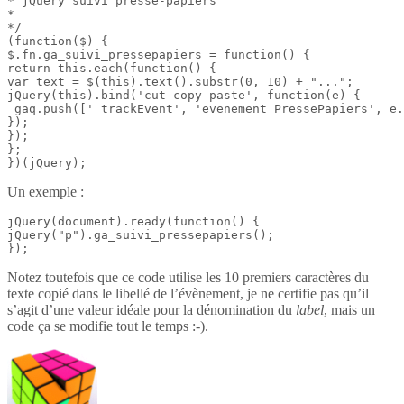
* jQuery suivi presse-papiers

*

*/

(function($) {

$.fn.ga_suivi_pressepapiers = function() {

return this.each(function() {

var text = $(this).text().substr(0, 10) + "...";

jQuery(this).bind('cut copy paste', function(e) {

_gaq.push(['_trackEvent', 'evenement_PressePapiers', e.
});

});

};

})(jQuery);
Un exemple :
jQuery(document).ready(function() {

jQuery("p").ga_suivi_pressepapiers();

});
Notez toutefois que ce code utilise les 10 premiers caractères du
texte copié dans le libellé de l’évènement, je ne certifie pas qu’il
s’agit d’une valeur idéale pour la dénomination du
label
, mais un
code ça se modifie tout le temps :-).