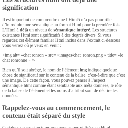
signification
Il est important de comprendre que l’Html5 n’a pas pour rôle
d’introduire une sémantique au format Html pour la première fois.
L’Html à
déjà
un niveau de
sémantique intégré
. Les structures
existantes Html sont significatifs à des degrés divers. Si vous
regardez cet élément familier Html inclus dans l’extrait ci-dessous
vous verrez où je veux en venir :
<img alt= »chat ronron » src= »images/chat_ronron.png » title= »le
chat ronronne » />
Bien qu’il soit abrégé, le nom de l’élément
img
indique quelque
chose de significatif sur le contenu de la balise, c’est-à-dire que c’est
une image. De cette façon, vous pouvez penser à l’aspect
sémantique html comme étant semblable aux méta données, le rôle
de la balise de l’élément et les noms d’attribut sont de décrire les
données.
Rappelez-vous au commencement, le
contenu était séparé du style
Certaines de ces structures que nous avons utilisées en Html