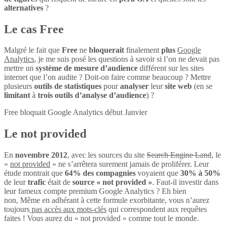
alternatives
?
Le cas Free
Malgré le fait que
Free
ne
bloquerait
finalement
plus
Google
Analytics
, je me suis posé les questions à savoir si l’on ne devait pas
mettre un
système de mesure d’audience
différent sur les sites
internet que l’on audite ? Doit-on faire comme beaucoup ? Mettre
plusieurs
outils de statistiques
pour
analyser
leur
site web
(en se
limitant
à
trois outils d’analyse d’audience
) ?
Free bloquait Google Analytics début Janvier
Le not provided
En
novembre 2012
, avec les sources du site
Search Engine Land
, le
«
not provided
» ne s’arrêtera surement jamais de proliférer. Leur
étude montrait que
64% des compagnies
voyaient que
30% à 50%
de leur
trafic
était de
source « not provided »
. Faut-il investir dans
leur fameux compte premium Google Analytics ? Eh bien
non, Même en adhérant à cette formule exorbitante, vous n’aurez
toujours
pas accès aux mots-clés
qui correspondent aux requêtes
faites ! Vous aurez du « not provided » comme tout le monde.