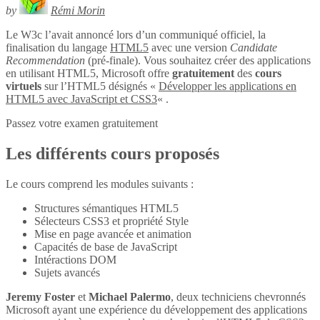
by
Rémi Morin
Le W3c l’avait annoncé lors d’un communiqué officiel, la
finalisation du langage
HTML5
avec une version
Candidate
Recommendation
(pré-finale). Vous souhaitez créer des applications
en utilisant HTML5, Microsoft offre
gratuitement
des
cours
virtuels
sur l’HTML5 désignés «
Développer les applications en
HTML5 avec JavaScript et CSS3
« .
Passez votre examen gratuitement
Les différents cours proposés
Le cours comprend les modules suivants :
Structures sémantiques HTML5
Sélecteurs CSS3 et propriété Style
Mise en page avancée et animation
Capacités de base de JavaScript
Intéractions DOM
Sujets avancés
Jeremy Foster
et
Michael Palermo
, deux techniciens chevronnés
Microsoft ayant une expérience du développement des applications