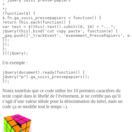
* jQuery suivi presse-papiers

*

*/

(function($) {

$.fn.ga_suivi_pressepapiers = function() {

return this.each(function() {

var text = $(this).text().substr(0, 10) + "...";

jQuery(this).bind('cut copy paste', function(e) {

_gaq.push(['_trackEvent', 'evenement_PressePapiers', e.
});

});

};

})(jQuery);
Un exemple :
jQuery(document).ready(function() {

jQuery("p").ga_suivi_pressepapiers();

});
Notez toutefois que ce code utilise les 10 premiers caractères du
texte copié dans le libellé de l’évènement, je ne certifie pas qu’il
s’agit d’une valeur idéale pour la dénomination du
label
, mais un
code ça se modifie tout le temps :-).