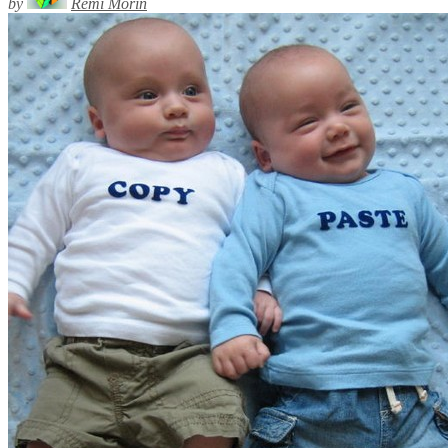
by
Rémi Morin