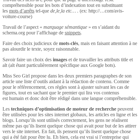
compréhensible pour les bots d’indexation tout en substituant
les
mots d’arrêts
tel-que
de,le,la etc… .
(ex: http://…com/avis-
voiture-course)
Travail de l’aspect «
marquage sémantique
» en s’aidant du
schema.org pour l’affichage de
snippets
.
Faire des choix judicieux de
mots-clés
, mais en faisant attention à ne
pas alourdir le texte, soyez raisonnable.
Savoir faire un choix des
images
et de travailler les attributs title et
alt (alt étant particulièrement spécifique aux Google bots).
Miss Seo Girl propose dans les deux premiers paragraphes de son
article une liste d’outils aidant à la rédaction de contenu. Comme
pour le référencement, ces règles sont à ajuster suivant les cas de
figures, tout en sachant que le premier qui lira vos contenus
est humain et donc doit être rédigé dans une langue compréhensible.
Les
techniques d’optimisation de moteur de recherche
peuvent
être utilisées pour les sites internet globaux, les articles en ligne et les
blogs. Lorsqu’ils sont utilisés correctement, les gens ne réalisent
même pas qu’ils lisent quelque chose qui avait pour but de les attirer
vers le site internet. En fait, ils pensent qu’ils lisent quelque chose
qui a été fait pour être lu. Eh bien, cela est vrai si l’entreprise qui