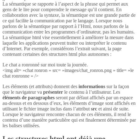
La sémantique se rapporte à l’aspect de la phrase qui permet aux
gens de le lire pour comprendre le message qu’il contient. En
collaboration avec la syntaxe, la sémantique est une grande partie de
ce qui facilite la communication par le langage. Lorsque nous
parlons de la sémantique par rapport à l’Html, nous parlons de la
communication entre les programmes d’ordinateur, pas les humains.
La sémantique html vise essentiellement à améliorer la mesure dans
laquelle les applications peuvent traiter ou interpréter le contenu
d’Internet. Par exemple, considérons l’extrait suivant, la page
contenant certaines des structures html plus autonomes :
Le chat a ronronné sur moi toute la journée.
<img alt= »chat ronron » src= »images/chat_ronron.png » title= »le
chat ronronne » />
Les éléments (et attributs) donnent des
informations
sur la façon
que le navigateur va
présenter
le contenu à l’utilisateur. Les
éléments de paragraphes
seront par défaut affichés par un espace
au-dessus et en dessous d’eux, les éléments d’image sont affichés en
utilisant le fichier image inclus dans l’attribut
src
et ainsi de suite.
Lorsque le navigateur rencontre chacun de ces éléments, il rend le
contenu d’une manière particulière qui est finalement déterminée par
les balises utilisées.
Les structures html ont déjà une