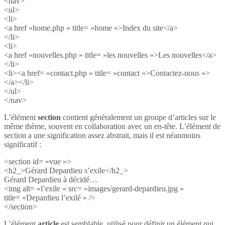
<nav>
<ul>
<li>
<a href »home.php » title= »home »>Index du site</a>
</li>
<li>
<a href »nouvelles.php » title= »les nouvelles »>Les nouvelles</a>
</li>
<li><a href= »contact.php » title= »contact »>Contactez-nous »>
</a></li>
</ul>
</nav>
L’élément
section
contient généralement un groupe d’articles sur le
même thème, souvent en collaboration avec un en-tête. L’élément de
section a une signification assez abstrait, mais il est néanmoins
significatif :
<section id= »vue »>
<h2_>Gérard Depardieu s’exile</h2_>
Gérard Depardieu à décidé…
<img alt= »l’exile » src= »images/gerard-depardieu.jpg »
title= »Depardieu l’exilé » />
</section>
L’élément
article
est semblable, utilisé pour définir un élément qui