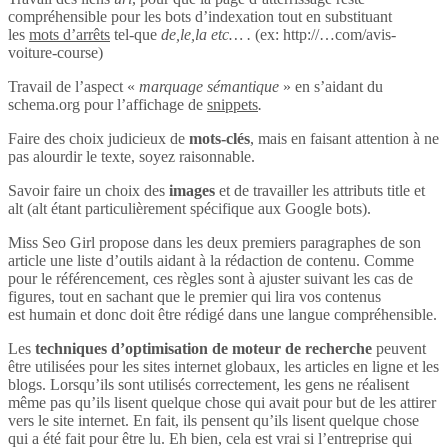
compréhensible pour les bots d’indexation tout en substituant
les
mots d’arrêts
tel-que
de,le,la etc… .
(ex: http://…com/avis-
voiture-course)
Travail de l’aspect «
marquage sémantique
» en s’aidant du
schema.org pour l’affichage de
snippets
.
Faire des choix judicieux de
mots-clés
, mais en faisant attention à ne
pas alourdir le texte, soyez raisonnable.
Savoir faire un choix des
images
et de travailler les attributs title et
alt (alt étant particulièrement spécifique aux Google bots).
Miss Seo Girl propose dans les deux premiers paragraphes de son
article une liste d’outils aidant à la rédaction de contenu. Comme
pour le référencement, ces règles sont à ajuster suivant les cas de
figures, tout en sachant que le premier qui lira vos contenus
est humain et donc doit être rédigé dans une langue compréhensible.
Les
techniques d’optimisation de moteur de recherche
peuvent
être utilisées pour les sites internet globaux, les articles en ligne et les
blogs. Lorsqu’ils sont utilisés correctement, les gens ne réalisent
même pas qu’ils lisent quelque chose qui avait pour but de les attirer
vers le site internet. En fait, ils pensent qu’ils lisent quelque chose
qui a été fait pour être lu. Eh bien, cela est vrai si l’entreprise qui