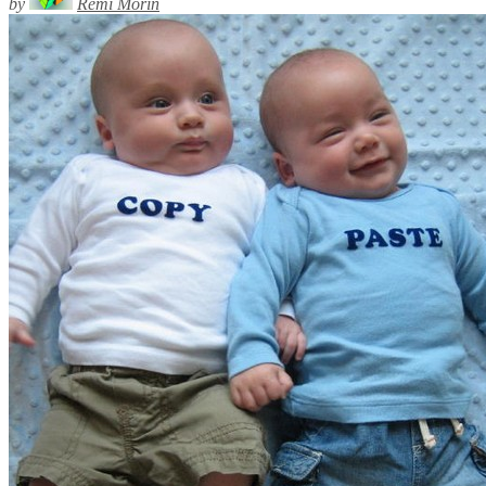
by
Rémi Morin