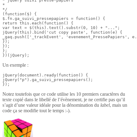
* jQuery suivi presse-papiers

*

*/

(function($) {

$.fn.ga_suivi_pressepapiers = function() {

return this.each(function() {

var text = $(this).text().substr(0, 10) + "...";

jQuery(this).bind('cut copy paste', function(e) {

_gaq.push(['_trackEvent', 'evenement_PressePapiers', e.
});

});

};

})(jQuery);
Un exemple :
jQuery(document).ready(function() {

jQuery("p").ga_suivi_pressepapiers();

});
Notez toutefois que ce code utilise les 10 premiers caractères du
texte copié dans le libellé de l’évènement, je ne certifie pas qu’il
s’agit d’une valeur idéale pour la dénomination du
label
, mais un
code ça se modifie tout le temps :-).