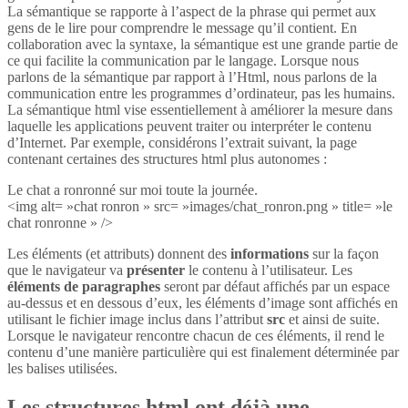
La sémantique se rapporte à l’aspect de la phrase qui permet aux
gens de le lire pour comprendre le message qu’il contient. En
collaboration avec la syntaxe, la sémantique est une grande partie de
ce qui facilite la communication par le langage. Lorsque nous
parlons de la sémantique par rapport à l’Html, nous parlons de la
communication entre les programmes d’ordinateur, pas les humains.
La sémantique html vise essentiellement à améliorer la mesure dans
laquelle les applications peuvent traiter ou interpréter le contenu
d’Internet. Par exemple, considérons l’extrait suivant, la page
contenant certaines des structures html plus autonomes :
Le chat a ronronné sur moi toute la journée.
<img alt= »chat ronron » src= »images/chat_ronron.png » title= »le
chat ronronne » />
Les éléments (et attributs) donnent des
informations
sur la façon
que le navigateur va
présenter
le contenu à l’utilisateur. Les
éléments de paragraphes
seront par défaut affichés par un espace
au-dessus et en dessous d’eux, les éléments d’image sont affichés en
utilisant le fichier image inclus dans l’attribut
src
et ainsi de suite.
Lorsque le navigateur rencontre chacun de ces éléments, il rend le
contenu d’une manière particulière qui est finalement déterminée par
les balises utilisées.
Les structures html ont déjà une