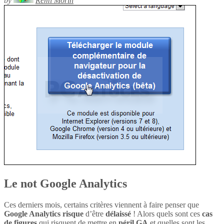
by
Rémi Morin
Le not Google Analytics
Ces derniers mois, certains critères viennent à faire penser que
Google Analytics
risque
d’être
délaissé
! Alors quels sont ces
cas
de figures
qui risquent de mettre en
péril
GA
et quelles sont les