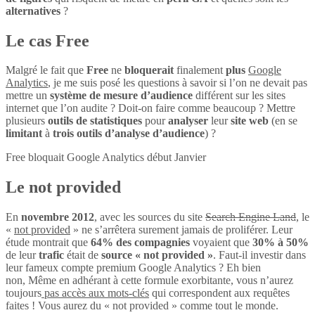
alternatives
?
Le cas Free
Malgré le fait que
Free
ne
bloquerait
finalement
plus
Google
Analytics
, je me suis posé les questions à savoir si l’on ne devait pas
mettre un
système de mesure d’audience
différent sur les sites
internet que l’on audite ? Doit-on faire comme beaucoup ? Mettre
plusieurs
outils de statistiques
pour
analyser
leur
site web
(en se
limitant
à
trois outils d’analyse d’audience
) ?
Free bloquait Google Analytics début Janvier
Le not provided
En
novembre 2012
, avec les sources du site
Search Engine Land
, le
«
not provided
» ne s’arrêtera surement jamais de proliférer. Leur
étude montrait que
64% des compagnies
voyaient que
30% à 50%
de leur
trafic
était de
source « not provided »
. Faut-il investir dans
leur fameux compte premium Google Analytics ? Eh bien
non, Même en adhérant à cette formule exorbitante, vous n’aurez
toujours
pas accès aux mots-clés
qui correspondent aux requêtes
faites ! Vous aurez du « not provided » comme tout le monde.