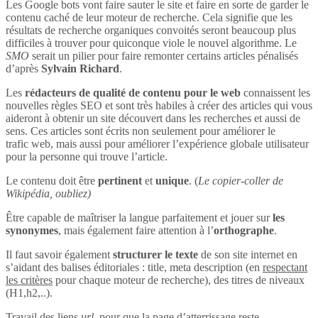
Les Google bots vont faire sauter le site et faire en sorte de garder le
contenu caché de leur moteur de recherche. Cela signifie que les
résultats de recherche organiques convoités seront beaucoup plus
difficiles à trouver pour quiconque viole le nouvel algorithme. Le
SMO
serait un pilier pour faire remonter certains articles pénalisés
d’après
Sylvain Richard
.
Les
rédacteurs de qualité de contenu pour le web
connaissent les
nouvelles règles SEO et sont très habiles à créer des articles qui vous
aideront à obtenir un site découvert dans les recherches et aussi de
sens. Ces articles sont écrits non seulement pour améliorer le
trafic web, mais aussi pour améliorer l’expérience globale utilisateur
pour la personne qui trouve l’article.
Le contenu doit être
pertinent
et
unique
. (
Le copier-coller de
Wikipédia, oubliez)
Être capable de maîtriser la langue parfaitement et jouer sur
les
synonymes
, mais également faire attention à l’
orthographe
.
Il faut savoir également
structurer le texte
de son site internet en
s’aidant des balises éditoriales : title, meta description (en
respectant
les critères
pour chaque moteur de recherche), des titres de niveaux
(H1,h2,..).
Travail des liens
url
, pour que la page d’atterrissage reste