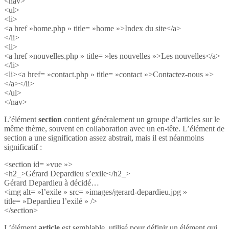
<nav>
<ul>
<li>
<a href »home.php » title= »home »>Index du site</a>
</li>
<li>
<a href »nouvelles.php » title= »les nouvelles »>Les nouvelles</a>
</li>
<li><a href= »contact.php » title= »contact »>Contactez-nous »>
</a></li>
</ul>
</nav>
L’élément
section
contient généralement un groupe d’articles sur le
même thème, souvent en collaboration avec un en-tête. L’élément de
section a une signification assez abstrait, mais il est néanmoins
significatif :
<section id= »vue »>
<h2_>Gérard Depardieu s’exile</h2_>
Gérard Depardieu à décidé…
<img alt= »l’exile » src= »images/gerard-depardieu.jpg »
title= »Depardieu l’exilé » />
</section>
L’élément
article
est semblable, utilisé pour définir un élément qui