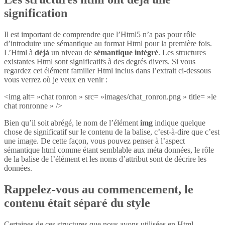
signification
Il est important de comprendre que l’Html5 n’a pas pour rôle
d’introduire une sémantique au format Html pour la première fois.
L’Html à
déjà
un niveau de
sémantique intégré
. Les structures
existantes Html sont significatifs à des degrés divers. Si vous
regardez cet élément familier Html inclus dans l’extrait ci-dessous
vous verrez où je veux en venir :
<img alt= »chat ronron » src= »images/chat_ronron.png » title= »le
chat ronronne » />
Bien qu’il soit abrégé, le nom de l’élément
img
indique quelque
chose de significatif sur le contenu de la balise, c’est-à-dire que c’est
une image. De cette façon, vous pouvez penser à l’aspect
sémantique html comme étant semblable aux méta données, le rôle
de la balise de l’élément et les noms d’attribut sont de décrire les
données.
Rappelez-vous au commencement, le
contenu était séparé du style
Certaines de ces structures que nous avons utilisées en Html