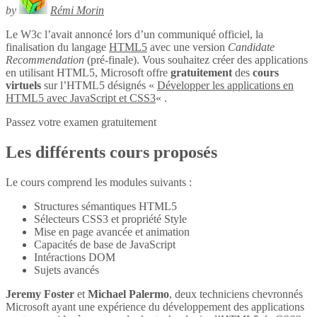
by
Rémi Morin
Le W3c l’avait annoncé lors d’un communiqué officiel, la
finalisation du langage
HTML5
avec une version
Candidate
Recommendation
(pré-finale). Vous souhaitez créer des applications
en utilisant HTML5, Microsoft offre
gratuitement
des
cours
virtuels
sur l’HTML5 désignés «
Développer les applications en
HTML5 avec JavaScript et CSS3
« .
Passez votre examen gratuitement
Les différents cours proposés
Le cours comprend les modules suivants :
Structures sémantiques HTML5
Sélecteurs CSS3 et propriété Style
Mise en page avancée et animation
Capacités de base de JavaScript
Intéractions DOM
Sujets avancés
Jeremy Foster
et
Michael Palermo
, deux techniciens chevronnés
Microsoft ayant une expérience du développement des applications