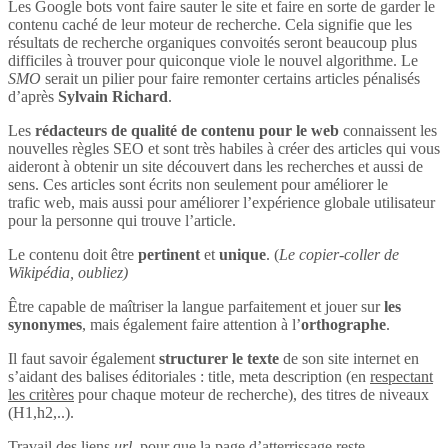
Les Google bots vont faire sauter le site et faire en sorte de garder le
contenu caché de leur moteur de recherche. Cela signifie que les
résultats de recherche organiques convoités seront beaucoup plus
difficiles à trouver pour quiconque viole le nouvel algorithme. Le
SMO
serait un pilier pour faire remonter certains articles pénalisés
d’après
Sylvain Richard
.
Les
rédacteurs de qualité de contenu pour le web
connaissent les
nouvelles règles SEO et sont très habiles à créer des articles qui vous
aideront à obtenir un site découvert dans les recherches et aussi de
sens. Ces articles sont écrits non seulement pour améliorer le
trafic web, mais aussi pour améliorer l’expérience globale utilisateur
pour la personne qui trouve l’article.
Le contenu doit être
pertinent
et
unique
. (
Le copier-coller de
Wikipédia, oubliez)
Être capable de maîtriser la langue parfaitement et jouer sur
les
synonymes
, mais également faire attention à l’
orthographe
.
Il faut savoir également
structurer le texte
de son site internet en
s’aidant des balises éditoriales : title, meta description (en
respectant
les critères
pour chaque moteur de recherche), des titres de niveaux
(H1,h2,..).
Travail des liens
url
, pour que la page d’atterrissage reste