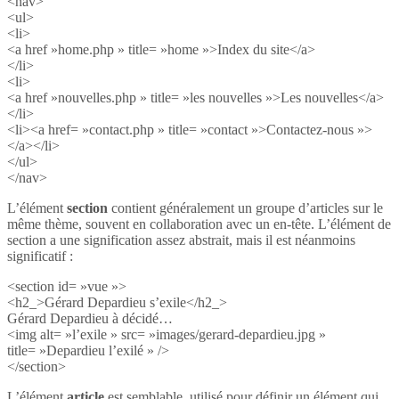
<nav>
<ul>
<li>
<a href »home.php » title= »home »>Index du site</a>
</li>
<li>
<a href »nouvelles.php » title= »les nouvelles »>Les nouvelles</a>
</li>
<li><a href= »contact.php » title= »contact »>Contactez-nous »>
</a></li>
</ul>
</nav>
L’élément
section
contient généralement un groupe d’articles sur le
même thème, souvent en collaboration avec un en-tête. L’élément de
section a une signification assez abstrait, mais il est néanmoins
significatif :
<section id= »vue »>
<h2_>Gérard Depardieu s’exile</h2_>
Gérard Depardieu à décidé…
<img alt= »l’exile » src= »images/gerard-depardieu.jpg »
title= »Depardieu l’exilé » />
</section>
L’élément
article
est semblable, utilisé pour définir un élément qui