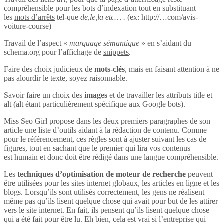
compréhensible pour les bots d’indexation tout en substituant
les
mots d’arrêts
tel-que
de,le,la etc… .
(ex: http://…com/avis-
voiture-course)
Travail de l’aspect «
marquage sémantique
» en s’aidant du
schema.org pour l’affichage de
snippets
.
Faire des choix judicieux de
mots-clés
, mais en faisant attention à ne
pas alourdir le texte, soyez raisonnable.
Savoir faire un choix des
images
et de travailler les attributs title et
alt (alt étant particulièrement spécifique aux Google bots).
Miss Seo Girl propose dans les deux premiers paragraphes de son
article une liste d’outils aidant à la rédaction de contenu. Comme
pour le référencement, ces règles sont à ajuster suivant les cas de
figures, tout en sachant que le premier qui lira vos contenus
est humain et donc doit être rédigé dans une langue compréhensible.
Les
techniques d’optimisation de moteur de recherche
peuvent
être utilisées pour les sites internet globaux, les articles en ligne et les
blogs. Lorsqu’ils sont utilisés correctement, les gens ne réalisent
même pas qu’ils lisent quelque chose qui avait pour but de les attirer
vers le site internet. En fait, ils pensent qu’ils lisent quelque chose
qui a été fait pour être lu. Eh bien, cela est vrai si l’entreprise qui