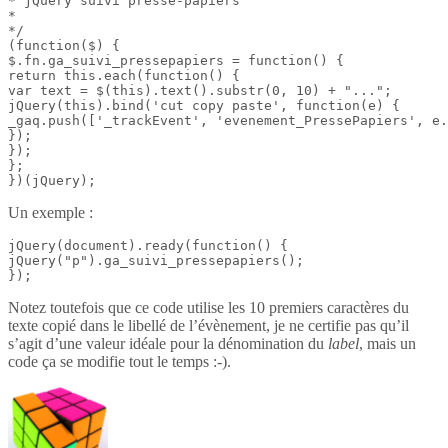
* jQuery suivi presse-papiers

*

*/

(function($) {

$.fn.ga_suivi_pressepapiers = function() {

return this.each(function() {

var text = $(this).text().substr(0, 10) + "...";

jQuery(this).bind('cut copy paste', function(e) {

_gaq.push(['_trackEvent', 'evenement_PressePapiers', e.
});

});

};

})(jQuery);
Un exemple :
jQuery(document).ready(function() {

jQuery("p").ga_suivi_pressepapiers();

});
Notez toutefois que ce code utilise les 10 premiers caractères du
texte copié dans le libellé de l’évènement, je ne certifie pas qu’il
s’agit d’une valeur idéale pour la dénomination du
label
, mais un
code ça se modifie tout le temps :-).