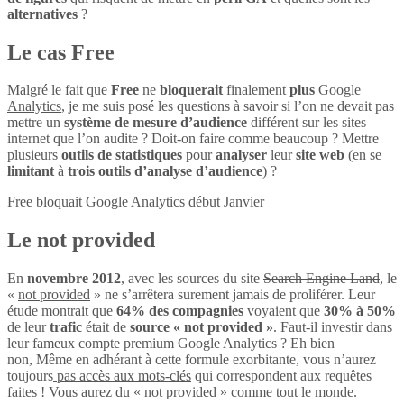
alternatives
?
Le cas Free
Malgré le fait que
Free
ne
bloquerait
finalement
plus
Google
Analytics
, je me suis posé les questions à savoir si l’on ne devait pas
mettre un
système de mesure d’audience
différent sur les sites
internet que l’on audite ? Doit-on faire comme beaucoup ? Mettre
plusieurs
outils de statistiques
pour
analyser
leur
site web
(en se
limitant
à
trois outils d’analyse d’audience
) ?
Free bloquait Google Analytics début Janvier
Le not provided
En
novembre 2012
, avec les sources du site
Search Engine Land
, le
«
not provided
» ne s’arrêtera surement jamais de proliférer. Leur
étude montrait que
64% des compagnies
voyaient que
30% à 50%
de leur
trafic
était de
source « not provided »
. Faut-il investir dans
leur fameux compte premium Google Analytics ? Eh bien
non, Même en adhérant à cette formule exorbitante, vous n’aurez
toujours
pas accès aux mots-clés
qui correspondent aux requêtes
faites ! Vous aurez du « not provided » comme tout le monde.