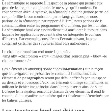
La sémantique se rapporte à l’aspect de la phrase qui permet aux
gens de le lire pour comprendre le message qu’il contient. En
collaboration avec la syntaxe, la sémantique est une grande partie de
ce qui facilite la communication par le langage. Lorsque nous
parlons de la sémantique par rapport à l’Html, nous parlons de la
communication entre les programmes d’ordinateur, pas les humains.
La sémantique html vise essentiellement à améliorer la mesure dans
laquelle les applications peuvent traiter ou interpréter le contenu
d’Internet. Par exemple, considérons l’extrait suivant, la page
contenant certaines des structures html plus autonomes :
Le chat a ronronné sur moi toute la journée.
<img alt= »chat ronron » src= »images/chat_ronron.png » title= »le
chat ronronne » />
Les éléments (et attributs) donnent des
informations
sur la façon
que le navigateur va
présenter
le contenu à l’utilisateur. Les
éléments de paragraphes
seront par défaut affichés par un espace
au-dessus et en dessous d’eux, les éléments d’image sont affichés en
utilisant le fichier image inclus dans l’attribut
src
et ainsi de suite.
Lorsque le navigateur rencontre chacun de ces éléments, il rend le
contenu d’une manière particulière qui est finalement déterminée par
les balises utilisées.
Les structures html ont déjà une