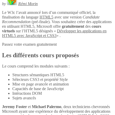
by
Rémi Morin
Le W3c l’avait annoncé lors d’un communiqué officiel, la
finalisation du langage
HTML5
avec une version
Candidate
Recommendation
(pré-finale). Vous souhaitez créer des applications
en utilisant HTML5, Microsoft offre
gratuitement
des
cours
virtuels
sur l’HTML5 désignés «
Développer les applications en
HTML5 avec JavaScript et CSS3
« .
Passez votre examen gratuitement
Les différents cours proposés
Le cours comprend les modules suivants :
Structures sémantiques HTML5
Sélecteurs CSS3 et propriété Style
Mise en page avancée et animation
Capacités de base de JavaScript
Intéractions DOM
Sujets avancés
Jeremy Foster
et
Michael Palermo
, deux techniciens chevronnés
Microsoft ayant une expérience du développement des applications