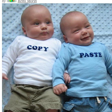
by
Rémi Morin