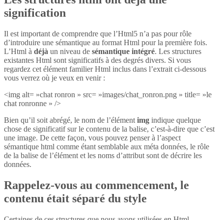
signification
Il est important de comprendre que l’Html5 n’a pas pour rôle
d’introduire une sémantique au format Html pour la première fois.
L’Html à
déjà
un niveau de
sémantique intégré
. Les structures
existantes Html sont significatifs à des degrés divers. Si vous
regardez cet élément familier Html inclus dans l’extrait ci-dessous
vous verrez où je veux en venir :
<img alt= »chat ronron » src= »images/chat_ronron.png » title= »le
chat ronronne » />
Bien qu’il soit abrégé, le nom de l’élément
img
indique quelque
chose de significatif sur le contenu de la balise, c’est-à-dire que c’est
une image. De cette façon, vous pouvez penser à l’aspect
sémantique html comme étant semblable aux méta données, le rôle
de la balise de l’élément et les noms d’attribut sont de décrire les
données.
Rappelez-vous au commencement, le
contenu était séparé du style
Certaines de ces structures que nous avons utilisées en Html