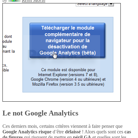
by
Rémi Morin
Le not Google Analytics
Ces derniers mois, certains critères viennent à faire penser que
Google Analytics
risque
d’être
délaissé
! Alors quels sont ces
cas
de figures
qui risquent de mettre en
péril
GA
et quelles sont les