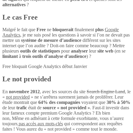
alternatives
?
Le cas Free
Malgré le fait que
Free
ne
bloquerait
finalement
plus
Google
Analytics
, je me suis posé les questions à savoir si l’on ne devait pas
mettre un
système de mesure d’audience
différent sur les sites
internet que l’on audite ? Doit-on faire comme beaucoup ? Mettre
plusieurs
outils de statistiques
pour
analyser
leur
site web
(en se
limitant
à
trois outils d’analyse d’audience
) ?
Free bloquait Google Analytics début Janvier
Le not provided
En
novembre 2012
, avec les sources du site
Search Engine Land
, le
«
not provided
» ne s’arrêtera surement jamais de proliférer. Leur
étude montrait que
64% des compagnies
voyaient que
30% à 50%
de leur
trafic
était de
source « not provided »
. Faut-il investir dans
leur fameux compte premium Google Analytics ? Eh bien
non, Même en adhérant à cette formule exorbitante, vous n’aurez
toujours
pas accès aux mots-clés
qui correspondent aux requêtes
faites ! Vous aurez du « not provided » comme tout le monde.