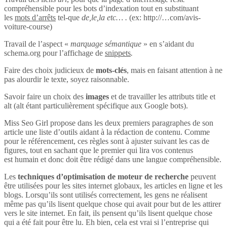
compréhensible pour les bots d’indexation tout en substituant
les
mots d’arrêts
tel-que
de,le,la etc… .
(ex: http://…com/avis-
voiture-course)
Travail de l’aspect «
marquage sémantique
» en s’aidant du
schema.org pour l’affichage de
snippets
.
Faire des choix judicieux de
mots-clés
, mais en faisant attention à ne
pas alourdir le texte, soyez raisonnable.
Savoir faire un choix des
images
et de travailler les attributs title et
alt (alt étant particulièrement spécifique aux Google bots).
Miss Seo Girl propose dans les deux premiers paragraphes de son
article une liste d’outils aidant à la rédaction de contenu. Comme
pour le référencement, ces règles sont à ajuster suivant les cas de
figures, tout en sachant que le premier qui lira vos contenus
est humain et donc doit être rédigé dans une langue compréhensible.
Les
techniques d’optimisation de moteur de recherche
peuvent
être utilisées pour les sites internet globaux, les articles en ligne et les
blogs. Lorsqu’ils sont utilisés correctement, les gens ne réalisent
même pas qu’ils lisent quelque chose qui avait pour but de les attirer
vers le site internet. En fait, ils pensent qu’ils lisent quelque chose
qui a été fait pour être lu. Eh bien, cela est vrai si l’entreprise qui