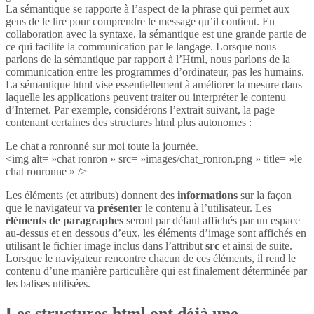
La sémantique se rapporte à l’aspect de la phrase qui permet aux
gens de le lire pour comprendre le message qu’il contient. En
collaboration avec la syntaxe, la sémantique est une grande partie de
ce qui facilite la communication par le langage. Lorsque nous
parlons de la sémantique par rapport à l’Html, nous parlons de la
communication entre les programmes d’ordinateur, pas les humains.
La sémantique html vise essentiellement à améliorer la mesure dans
laquelle les applications peuvent traiter ou interpréter le contenu
d’Internet. Par exemple, considérons l’extrait suivant, la page
contenant certaines des structures html plus autonomes :
Le chat a ronronné sur moi toute la journée.
<img alt= »chat ronron » src= »images/chat_ronron.png » title= »le
chat ronronne » />
Les éléments (et attributs) donnent des
informations
sur la façon
que le navigateur va
présenter
le contenu à l’utilisateur. Les
éléments de paragraphes
seront par défaut affichés par un espace
au-dessus et en dessous d’eux, les éléments d’image sont affichés en
utilisant le fichier image inclus dans l’attribut
src
et ainsi de suite.
Lorsque le navigateur rencontre chacun de ces éléments, il rend le
contenu d’une manière particulière qui est finalement déterminée par
les balises utilisées.
Les structures html ont déjà une