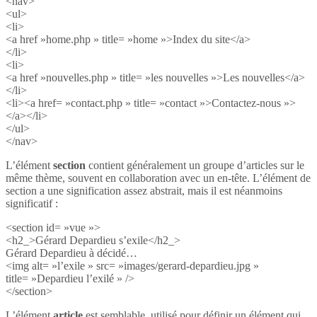
<nav>
<ul>
<li>
<a href »home.php » title= »home »>Index du site</a>
</li>
<li>
<a href »nouvelles.php » title= »les nouvelles »>Les nouvelles</a>
</li>
<li><a href= »contact.php » title= »contact »>Contactez-nous »>
</a></li>
</ul>
</nav>
L’élément
section
contient généralement un groupe d’articles sur le
même thème, souvent en collaboration avec un en-tête. L’élément de
section a une signification assez abstrait, mais il est néanmoins
significatif :
<section id= »vue »>
<h2_>Gérard Depardieu s’exile</h2_>
Gérard Depardieu à décidé…
<img alt= »l’exile » src= »images/gerard-depardieu.jpg »
title= »Depardieu l’exilé » />
</section>
L’élément
article
est semblable, utilisé pour définir un élément qui