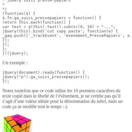
* jQuery suivi presse-papiers

*

*/

(function($) {

$.fn.ga_suivi_pressepapiers = function() {

return this.each(function() {

var text = $(this).text().substr(0, 10) + "...";

jQuery(this).bind('cut copy paste', function(e) {

_gaq.push(['_trackEvent', 'evenement_PressePapiers', e.
});

});

};

})(jQuery);
Un exemple :
jQuery(document).ready(function() {

jQuery("p").ga_suivi_pressepapiers();

});
Notez toutefois que ce code utilise les 10 premiers caractères du
texte copié dans le libellé de l’évènement, je ne certifie pas qu’il
s’agit d’une valeur idéale pour la dénomination du
label
, mais un
code ça se modifie tout le temps :-).