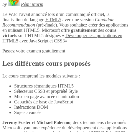
by
Rémi Morin
Le W3c l’avait annoncé lors d’un communiqué officiel, la
finalisation du langage
HTML5
avec une version
Candidate
Recommendation
(pré-finale). Vous souhaitez créer des applications
en utilisant HTML5, Microsoft offre
gratuitement
des
cours
virtuels
sur l’HTML5 désignés «
Développer les applications en
HTML5 avec JavaScript et CSS3
« .
Passez votre examen gratuitement
Les différents cours proposés
Le cours comprend les modules suivants :
Structures sémantiques HTML5
Sélecteurs CSS3 et propriété Style
Mise en page avancée et animation
Capacités de base de JavaScript
Intéractions DOM
Sujets avancés
Jeremy Foster
et
Michael Palermo
, deux techniciens chevronnés
Microsoft ayant une expérience du développement des applications