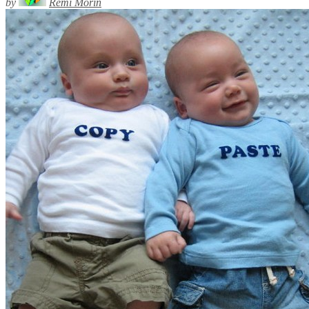
by
Rémi Morin