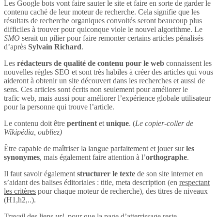
Les Google bots vont faire sauter le site et faire en sorte de garder le
contenu caché de leur moteur de recherche. Cela signifie que les
résultats de recherche organiques convoités seront beaucoup plus
difficiles à trouver pour quiconque viole le nouvel algorithme. Le
SMO
serait un pilier pour faire remonter certains articles pénalisés
d’après
Sylvain Richard
.
Les
rédacteurs de qualité de contenu pour le web
connaissent les
nouvelles règles SEO et sont très habiles à créer des articles qui vous
aideront à obtenir un site découvert dans les recherches et aussi de
sens. Ces articles sont écrits non seulement pour améliorer le
trafic web, mais aussi pour améliorer l’expérience globale utilisateur
pour la personne qui trouve l’article.
Le contenu doit être
pertinent
et
unique
. (
Le copier-coller de
Wikipédia, oubliez)
Être capable de maîtriser la langue parfaitement et jouer sur
les
synonymes
, mais également faire attention à l’
orthographe
.
Il faut savoir également
structurer le texte
de son site internet en
s’aidant des balises éditoriales : title, meta description (en
respectant
les critères
pour chaque moteur de recherche), des titres de niveaux
(H1,h2,..).
Travail des liens
url
, pour que la page d’atterrissage reste