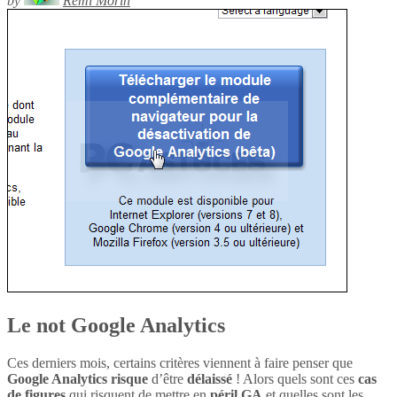
by
Rémi Morin
Le not Google Analytics
Ces derniers mois, certains critères viennent à faire penser que
Google Analytics
risque
d’être
délaissé
! Alors quels sont ces
cas
de figures
qui risquent de mettre en
péril
GA
et quelles sont les