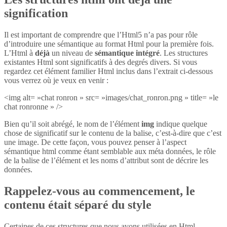
signification
Il est important de comprendre que l’Html5 n’a pas pour rôle
d’introduire une sémantique au format Html pour la première fois.
L’Html à
déjà
un niveau de
sémantique intégré
. Les structures
existantes Html sont significatifs à des degrés divers. Si vous
regardez cet élément familier Html inclus dans l’extrait ci-dessous
vous verrez où je veux en venir :
<img alt= »chat ronron » src= »images/chat_ronron.png » title= »le
chat ronronne » />
Bien qu’il soit abrégé, le nom de l’élément
img
indique quelque
chose de significatif sur le contenu de la balise, c’est-à-dire que c’est
une image. De cette façon, vous pouvez penser à l’aspect
sémantique html comme étant semblable aux méta données, le rôle
de la balise de l’élément et les noms d’attribut sont de décrire les
données.
Rappelez-vous au commencement, le
contenu était séparé du style
Certaines de ces structures que nous avons utilisées en Html