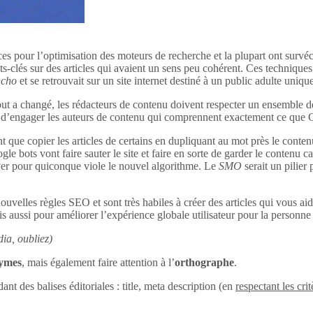
ces pour l’optimisation des moteurs de recherche et la plupart ont survéc
s-clés sur des articles qui avaient un sens peu cohérent. Ces techniques 
ncho
et se retrouvait sur un site internet destiné à un public adulte uniq
out a changé, les rédacteurs de contenu doivent respecter un ensemble d
tant d’engager les auteurs de contenu qui comprennent exactement ce que
 que copier les articles de certains en dupliquant au mot près le conten
le bots vont faire sauter le site et faire en sorte de garder le contenu c
uver pour quiconque viole le nouvel algorithme. Le
SMO
serait un pilier
ouvelles règles SEO et sont très habiles à créer des articles qui vous aid
s aussi pour améliorer l’expérience globale utilisateur pour la personne q
ia, oubliez)
nymes
, mais également faire attention à l’
orthographe
.
dant des balises éditoriales : title, meta description (en
respectant les crit