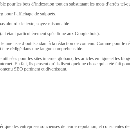
ble pour les bots d’indexation tout en substituant les
mots d’arrêts
tel-q
rg pour l’affichage de
snippets
.
pas alourdir le texte, soyez raisonnable.
alt (alt étant particulièrement spécifique aux Google bots).
 une liste d’outils aidant à la rédaction de contenu. Comme pour le réfé
it être rédigé dans une langue compréhensible.
 utilisées pour les sites internet globaux, les articles en ligne et les bl
internet. En fait, ils pensent qu’ils lisent quelque chose qui a été fait pour
ontenu SEO pertinent et divertissant.
érique des entreprises soucieuses de leur e-reputation, et conscientes d