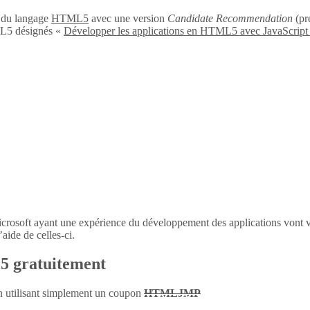
n du langage
HTML5
avec une version
Candidate Recommendation
(pré
L5 désignés «
Développer les applications en HTML5 avec JavaScript
icrosoft ayant une expérience du développement des applications vont 
aide de celles-ci.
l5 gratuitement
en utilisant simplement un coupon
HTMLJMP