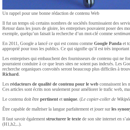
Un rappel pour une bonne rédaction de contenu Web
Il fut un temps où certains nombres de sociétés fournissaient des servi
Retour dans les jours de gloire, les entreprises pouvaient poser des mot
exemple, quelqu’un faisait la recherche d’un mot-clé comme
sentima
En 2011, Google a lancé ce qui est connu comme
Google Panda
et t
approprié pour tous les publics. Ce qui signifie qu’il est très impor
Les entreprises qui embauchent des fournisseurs de contenu qui ne font
pourraient conduire à ce que leurs sites ne soient pas indexés. Les Goog
recherche organiques convoités seront beaucoup plus difficiles à tro
Richard
.
Les
rédacteurs de qualité de contenu pour le web
connaissent les n
Ces articles sont écrits non seulement pour améliorer le trafic web, mai
Le contenu doit être
pertinent
et
unique
. (
Le copier-coller de Wikipéd
Être capable de maîtriser la langue parfaitement et jouer sur
les syno
Il faut savoir également
structurer le texte
de son site internet en s’ai
(H1,h2,..).